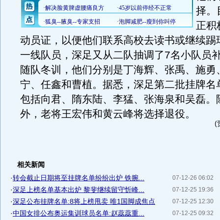
择。
正积
动员证，以便他们联系高校去读书或继续踢
一线队员，深足又从二队抽调了7名小队员
随队冬训，他们分别是丁海辉、张禹、施勇
宁、任鑫和曹植。据悉，深足第二批挂牌名
包括向君、隋东陆、李猛、张海泉和吴磊。
外，老将王宏伟和黄云峰将选择退役。
相关新闻
·
转会截止日期将至挂牌名单纷纷出炉 铁腕...
07-12-26 06:02
·
深足上榜名单基本出炉 黎斐继续留守忻峰...
07-12-25 19:36
·
深足公布挂牌名单:8将上榜甩卖 唯1国脚成焦点
07-12-25 12:30
·
中国女排公布奥运集训球员名单:赵蕊蕊重...
07-12-25 09:32