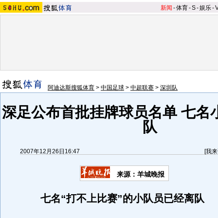
新闻
-
体育
-
S
-
娱乐
-
阿迪达斯搜狐体育
>
中国足球
>
中超联赛
>
深圳队
深足公布首批挂牌球员名单 七名
队
2007年12月26日16:47
[
我来
来源：羊城晚报
七名“打不上比赛”的小队员已经离队