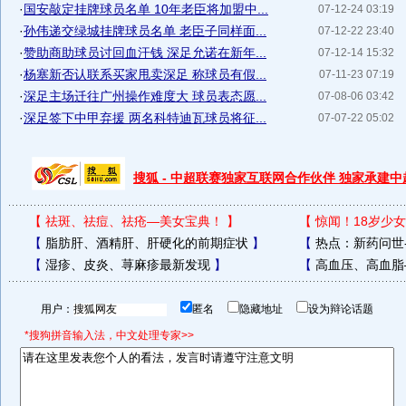
·
国安敲定挂牌球员名单 10年老臣将加盟中...
07-12-24 03:19
·
孙伟递交绿城挂牌球员名单 老臣子同样面...
07-12-22 23:40
·
赞助商助球员讨回血汗钱 深足允诺在新年...
07-12-14 15:32
·
杨塞新否认联系买家甩卖深足 称球员有假...
07-11-23 07:19
·
深足主场迁往广州操作难度大 球员表态愿...
07-08-06 03:42
·
深足签下中甲弃援 两名科特迪瓦球员将征...
07-07-22 05:02
搜狐 - 中超联赛独家互联网合作伙伴 独家承建
【
祛斑、祛痘、祛疮—美女宝典！
】
【
惊闻！18岁少女
【
脂肪肝、酒精肝、肝硬化的前期症状
】
【
热点：新药问世
【
湿疹、皮炎、荨麻疹最新发现
】
【
高血压、高血脂
用户：
匿名
隐藏地址
设为辩论话题
*搜狗拼音输入法，中文处理专家>>