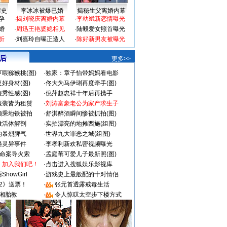
情史
李冰冰被爆已婚
揭秘生父离婚内幕
孕
·
揭刘晓庆离婚内幕
·
李幼斌新恋情曝光
婚
·
周迅王艳婆媳相见
·
陆毅爱女照首曝光
折
·
刘嘉玲自曝正造人
·
陈好新男友被曝光
 后
更多>>
喂猕猴桃(图)
·
独家：章子怡带妈妈看电影
好身材(图)
·
佟大为马伊琍再度牵手(图)
秀性感(图)
·
倪萍赵忠祥十年后再携手
服装皆为租赁
·
刘涛富豪老公为家产求生子
颜乘地铁被拍
·
舒淇醉酒瞬间惨被抓拍(图)
做活体解剖
·
实拍漂亮的地摊西施(组图)
的暴烈脾气
·
世界九大罪恶之城(组图)
遇灵异事件
·
李孝利新欢私密视频曝光
成命案导火索
·
孟庭苇可爱儿子最新照(图)
：加入我们吧！
·
点击进入搜狐娱乐影视库
howGirl
·
游戏史上最般配的十对情侣
2》送票！
·
张元首透露戒毒生活
湘胎教
·
令人惊叹太空步下楼方式