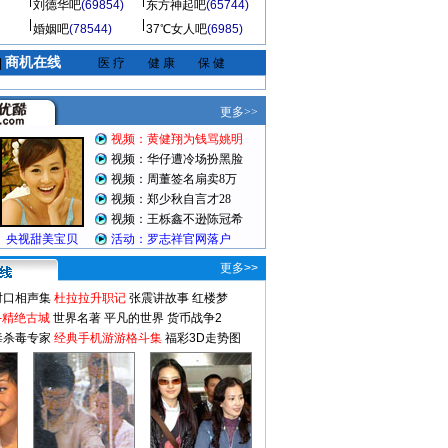
刘德华吧
(69854)
东方神起吧
(65744)
婚姻吧
(78544)
37℃女人吧
(6985)
商机在线
|
医 疗
健 康
保 健
更多>>
对口相声集
杜拉拉升职记
张震讲故事
红楼梦
-精绝古城
世界名著
平凡的世界
货币战争2
毒杀毒专家
经典手机游游格斗集
福彩3D走势图