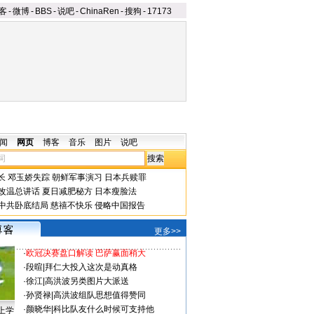
客
-
微博
-
BBS
-
说吧
-
ChinaRen
-
搜狗
-
17173
闻
网页
博客
音乐
图片
说吧
长
邓玉娇失踪
朝鲜军事演习
日本兵赎罪
改温总讲话
夏日减肥秘方
日本瘦脸法
中共卧底结局
慈禧不快乐
侵略中国报告
更多>>
·
欧冠决赛盘口解读 巴萨赢面稍大
·
段暄
|
拜仁大投入这次是动真格
·
徐江
|
高洪波另类图片大派送
·
孙贤禄
|
高洪波组队思想值得赞同
·
颜晓华
|
科比队友什么时候可支持他
上学