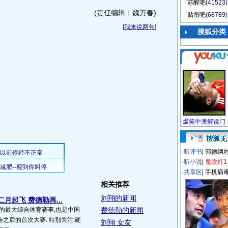
苏醒吧
(41523)
(责任编辑：魏万春)
贴图吧
(68789)
[
我来说两句
]
搜狐分类
·
听评书
|
郭德纲
·
听小说
|
鬼吹灯1
·
共享区
|
手机病
相关推荐
刘翔的新闻
月起飞 费德勒再...
办的最大综合体育赛事,也是中国
费德勒的新闻
之后的首次大赛. 特别关注:硬
刘翔 女友