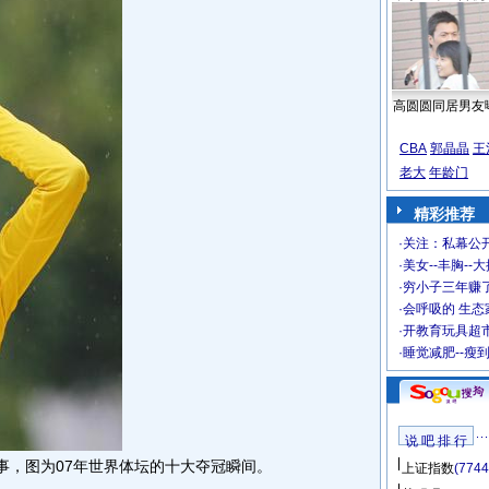
高圆圆同居男友
CBA
郭晶晶
王
老大
年龄门
精彩推荐
·
关注：私幕公
·
美女--丰胸--
·
穷小子三年赚
·
会呼吸的 生态
·
开教育玩具超市
·
睡觉减肥--瘦
说 吧 排 行
事，图为07年世界体坛的十大夺冠瞬间。
上证指数
(7744