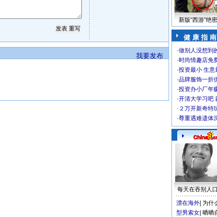
新版“西游”绝
健 康 指 南
·
做别人没想到的
我要发布
·
时尚情趣店免
·
投资最小 生意
·
品牌服饰一折
·
投资办小厂年
·
开清大学习吧 
·
２万开新奇特
·
尊重遇难遗体
每天在吞别人
漂在海外
|
为什
型男索女
|
晒晒