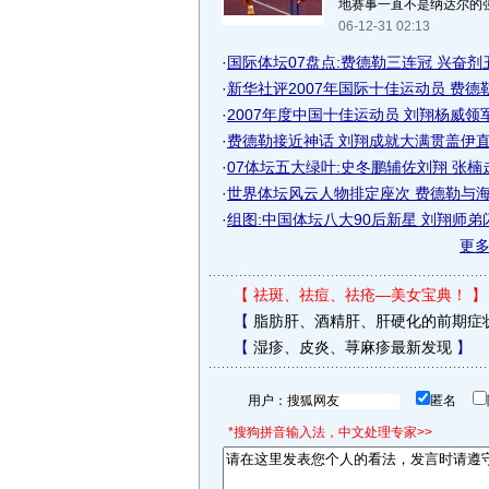
地赛事一直不是纳达尔的强项
06-12-31 02:13
·
国际体坛07盘点:费德勒三连冠 兴奋剂
·
新华社评2007年国际十佳运动员 费德勒刘
·
2007年度中国十佳运动员 刘翔杨威领军体
·
费德勒接近神话 刘翔成就大满贯盖伊直逼
·
07体坛五大绿叶:史冬鹏辅佐刘翔 张楠
·
世界体坛风云人物排定座次 费德勒与海宁
·
组图:中国体坛八大90后新星 刘翔师弟
更
【
祛斑、祛痘、祛疮—美女宝典！
】
【
脂肪肝、酒精肝、肝硬化的前期症
【
湿疹、皮炎、荨麻疹最新发现
】
用户：
匿名
*搜狗拼音输入法，中文处理专家>>