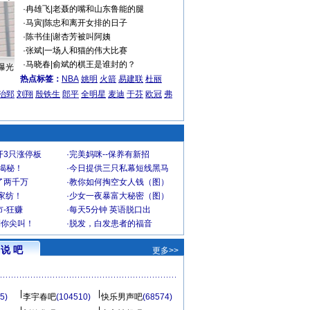
·
冉雄飞
|
老聂的嘴和山东鲁能的腿
·
马寅
|
陈忠和离开女排的日子
·
陈书佳
|
谢杏芳被叫阿姨
·
张斌
|
一场人和猫的伟大比赛
·
马晓春
|
俞斌的棋王是谁封的？
曝光
热点标签：
NBA
姚明
火箭
易建联
杜丽
治郅
刘翔
殷铁生
郎平
全明星
麦迪
于芬
欧冠
弗
开3只涨停板
·
完美妈咪--保养有新招
大揭秘！
·
今日提供三只私幕短线黑马
了两千万
·
教你如何掏空女人钱（图）
家纺！
·
少女一夜暴富大秘密（图）
-狂赚
·
每天5分钟 英语脱口出
到你尖叫！
·
脱发，白发患者的福音
说 吧
更多>>
5)
李宇春吧
(104510)
快乐男声吧
(68574)