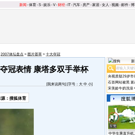
新闻
-
体育
-
S
-
娱乐
-
V
-
财经
-
IT
-
汽车
-
房产
-
家居
-
女人
-
视频
-
邮件
-
博
>
2007体坛盘点
>
图片荟萃
>
十大夺冠
新
大夺冠表情 康塔多双手举杯
央视质疑29岁市
石首网站被黑
篡
[
我来说两句
] [字号：
大
中
小
]
宋美龄牛奶洗澡
来源：搜狐体育
中学生乘直升机