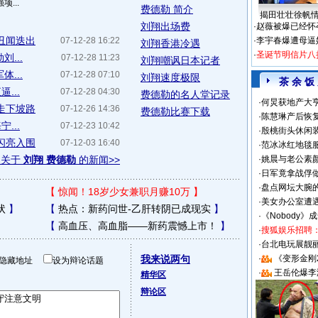
...
费德勒 简介
揭田壮壮徐帆
刘翔出场费
·
赵薇被爆已经怀
丑闻迭出
07-12-28 16:22
·
李宇春爆遭母逼
刘翔香港冷遇
·
圣诞节明信片八
...
07-12-28 11:23
刘翔嘲讽日本记者
...
07-12-28 07:10
刘翔速度极限
茶 余 饭
...
07-12-28 04:30
费德勒的名人堂记录
·
何炅获地产大亨
走下坡路
07-12-26 14:36
费德勒比赛下载
·
陈慧琳产后恢复
...
07-12-23 10:42
·
殷桃街头休闲装
闪亮入围
07-12-03 16:40
·
范冰冰红地毯
多关于
刘翔 费德勒
的新闻>>
·
姚晨与老公素
·
日军竟拿战俘
·
盘点网坛大腕
【
惊闻！18岁少女兼职月赚10万
】
·
美女办公室遭
状
】
【
热点：新药问世-乙肝转阴已成现实
】
·
《Nobody》
【
高血压、高血脂——新药震憾上市！
】
·
搜狐娱乐招聘
·
台北电玩展靓丽S
我来说两句
·
《变形金刚
隐藏地址
设为辩论话题
·
王岳伦爆李
精华区
辩论区