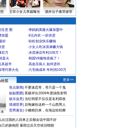
密照
王菲小女儿李嫣曝光
酒井法子痛哭谢罪
生意 图
·
孕妈妈美腹火爆加盟中
费加盟
·
9元内衣 一折供货
最好
·
轻松创业快乐赚钱
供货
·
小女人吃冰淇淋赚大钱
赚百万
·
冰淇淋店年利108万！
就是火
·
韩国V8服饰卖疯了！
玩具超市
·
高血压病人 如何进补
深埋代替火化
·
六毛钱成本 年利润100万
更多>>
焦点新闻
|
不要迷恋哥，哥只是一个鬼
贴贴图图
|
英媒评出2009年度搞怪发明
娱乐旮旯
|
当红明星不仅仅是名利双收
情感世界
|
后悔嫁给这样一个山西男人
型男索女
|
小糖精归来，在海边轻轻舞
口水
么出过国的人回来之后都会说中国不好
自己的旗袍照
暴雨过后天空依旧晴朗