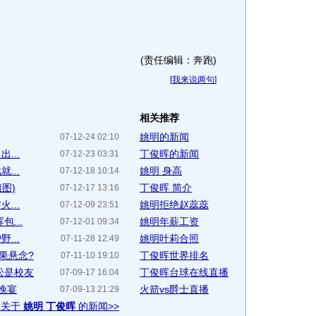
(责任编辑：奔跑)
[
我来说两句
]
相关推荐
姚明的新闻
07-12-24 02:10
...
丁俊晖的新闻
07-12-23 03:31
...
姚明 身高
07-12-18 10:14
图)
丁俊晖 简介
07-12-17 13:16
...
姚明拒绝赵蕊蕊
07-12-09 23:51
...
姚明年薪工资
07-12-01 09:34
...
姚明叶莉合照
07-11-28 12:49
果悬念?
丁俊晖世界排名
07-11-10 19:10
松是校友
丁俊晖台球在线直播
07-09-17 16:04
晚宴
火箭vs爵士直播
07-09-13 21:29
多关于
姚明 丁俊晖
的新闻>>