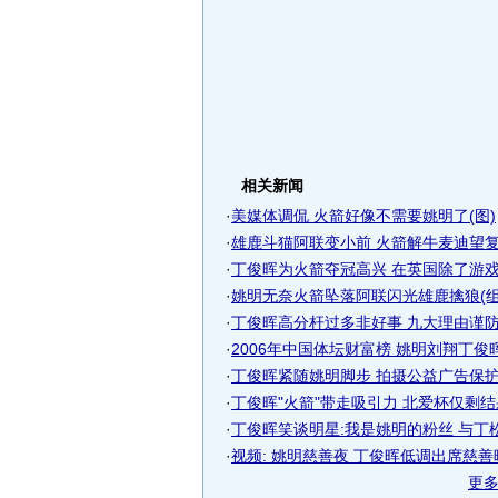
相关新闻
·
美媒体调侃 火箭好像不需要姚明了(图)
·
雄鹿斗猫阿联变小前 火箭解牛麦迪望复出
·
丁俊晖为火箭夺冠高兴 在英国除了游戏就
·
姚明无奈火箭坠落阿联闪光雄鹿擒狼(组
·
丁俊晖高分杆过多非好事 九大理由谨防火
·
2006年中国体坛财富榜 姚明刘翔丁俊晖包
·
丁俊晖紧随姚明脚步 拍摄公益广告保护野
·
丁俊晖"火箭"带走吸引力 北爱杯仅剩结
·
丁俊晖笑谈明星:我是姚明的粉丝 与丁
·
视频: 姚明慈善夜 丁俊晖低调出席慈善
更