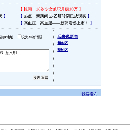
【
惊闻！18岁少女兼职月赚10万
】
状
】
【
热点：新药问世-乙肝转阴已成现实
】
【
高血压、高血脂——新药震憾上市！
】
我来说两句
隐藏地址
设为辩论话题
精华区
辩论区
我要发布