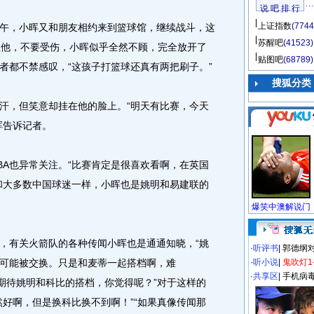
说 吧 排 行
上证指数
(7744
，小晖又和朋友相约来到篮球馆，继续战斗，这
苏醒吧
(41523)
醒他，不要受伤，小晖似乎全然不顾，完全放开了
贴图吧
(68789)
者都不禁感叹，“这孩子打篮球还真有两把刷子。”
搜狐分类
，但笑意却挂在他的脸上。“明天有比赛，今天
晖告诉记者。
A也异常关注。“比赛肯定是很喜欢看啊，在英国
和大多数中国球迷一样，小晖也是姚明和易建联的
有关火箭队的各种传闻小晖也是通通知晓，“姚
·
听评书
|
郭德纲
可能被交换。只是和麦蒂一起搭档啊，难
·
听小说
|
鬼吹灯1
·
共享区
|
手机病
常期待姚明和科比的搭档，你觉得呢？”对于这样的
然好啊，但是换科比换不到啊！”“如果真像传闻那