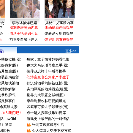
情史
李冰冰被爆已婚
揭秘生父离婚内幕
孕
·
揭刘晓庆离婚内幕
·
李幼斌新恋情曝光
婚
·
周迅王艳婆媳相见
·
陆毅爱女照首曝光
折
·
刘嘉玲自曝正造人
·
陈好新男友被曝光
 后
更多>>
喂猕猴桃(图)
·
独家：章子怡带妈妈看电影
好身材(图)
·
佟大为马伊琍再度牵手(图)
秀性感(图)
·
倪萍赵忠祥十年后再携手
服装皆为租赁
·
刘涛富豪老公为家产求生子
颜乘地铁被拍
·
舒淇醉酒瞬间惨被抓拍(图)
做活体解剖
·
实拍漂亮的地摊西施(组图)
的暴烈脾气
·
世界九大罪恶之城(组图)
遇灵异事件
·
李孝利新欢私密视频曝光
成命案导火索
·
孟庭苇可爱儿子最新照(图)
：加入我们吧！
·
点击进入搜狐娱乐影视库
howGirl
·
游戏史上最般配的十对情侣
2》送票！
·
张元首透露戒毒生活
湘胎教
·
令人惊叹太空步下楼方式