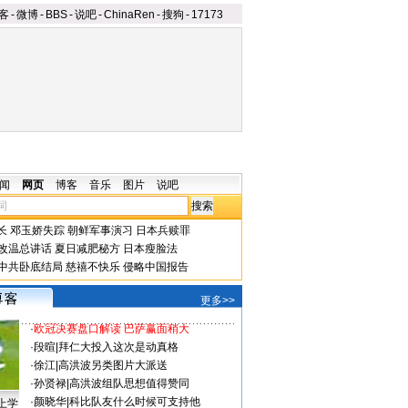
客
-
微博
-
BBS
-
说吧
-
ChinaRen
-
搜狗
-
17173
闻
网页
博客
音乐
图片
说吧
长
邓玉娇失踪
朝鲜军事演习
日本兵赎罪
改温总讲话
夏日减肥秘方
日本瘦脸法
中共卧底结局
慈禧不快乐
侵略中国报告
更多>>
·
欧冠决赛盘口解读 巴萨赢面稍大
·
段暄
|
拜仁大投入这次是动真格
·
徐江
|
高洪波另类图片大派送
·
孙贤禄
|
高洪波组队思想值得赞同
·
颜晓华
|
科比队友什么时候可支持他
上学