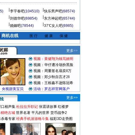
5)
李宇春吧
(104510)
快乐男声吧
(68574)
刘德华吧
(69854)
东方神起吧
(65744)
婚姻吧
(78544)
37℃女人吧
(6985)
商机在线
|
医 疗
健 康
保 健
更多>>
对口相声集
杜拉拉升职记
张震讲故事
红楼梦
-精绝古城
世界名著
平凡的世界
货币战争2
毒杀毒专家
经典手机游游格斗集
福彩3D走势图