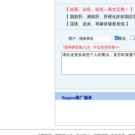
【
祛斑、祛痘、祛疮—美女宝典！
】
【
脂肪肝、酒精肝、肝硬化的前期症
【
湿疹、皮炎、荨麻疹最新发现
】
用户：
匿名
*搜狗拼音输入法，中文处理专家>>
Sogou推广服务