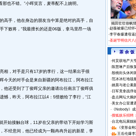
我看那也不错。”小晖笑言，麦蒂配不上姚明。
的高手，他在身边的朋友当中算是绝对的高手，自
揭田壮壮徐帆
·
赵薇被爆已经怀
手下败将，“我最擅长的还是06版，拿马里昂一场
·
李宇春爆遭母逼
·
圣诞节明信片八
茶 余 饭
·
何炅获地产大亨
·
陈慧琳产后恢复
相，对手是只有17岁的李行，这一结果出乎很
·
殷桃街头休闲装
·
范冰冰红地毯
晖今天的对手会是来自新疆的阿布拉江，阿布拉江
·
姚晨与老公素
，他还受到了丁俊晖父亲的邀请出任南京丁俊晖俱
·
日军竟拿战俘
遗憾，昨天，阿布拉江以4：5惜败给了李行，“江
·
盘点网坛大腕
·
美女办公室遭
·
《Nobody》
·
搜狐娱乐招聘
·
台北电玩展靓丽S
就开始接触台球，11岁在父亲的带动下开始学习斯
·
《变形金刚
，不经意间，他已经成为一颗冉冉升起的新星，李
·
王岳伦爆李