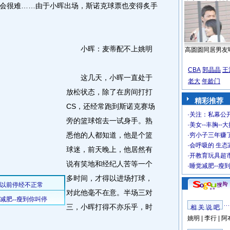
会很难……由于小晖出场，斯诺克球票也变得炙手
小晖：麦蒂配不上姚明
高圆圆同居男友
CBA
郭晶晶
王
这几天，小晖一直处于
老大
年龄门
放松状态，除了在房间打打
精彩推荐
CS，还经常跑到斯诺克赛场
·
关注：私幕公
旁的篮球馆去一试身手。熟
·
美女--丰胸--
悉他的人都知道，他是个篮
·
穷小子三年赚
·
会呼吸的 生态
球迷，前天晚上，他居然有
·
开教育玩具超市
说有笑地和经纪人苦等一个
·
睡觉减肥--瘦
多时间，才得以进场打球，
对此他毫不在意。半场三对
三，小晖打得不亦乐乎，时
相 关 说 吧
姚明
|
李行
|
阿