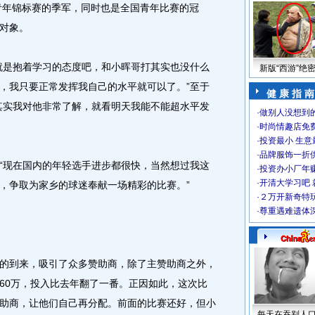
界青年锦标赛的季军，同时也是全国青年比赛的冠
对象。
是抱着学习的态度吧，和小晖哥打其实也没什么
新版“西游”绝
，我只要正常发挥我自己的水平就可以了。”至于
健 康 指 南
其实我对他非常了解，就看明天我能不能超水平发
·
做别人没想到的
·
时尚情趣店免
·
投资最小 生意
·
品牌服饰一折
现在国内的年轻选手进步都很快，当然想过我这
·
投资办小厂年
·
开清大学习吧 
，争取为家乡的球迷奉献一场精彩的比赛。”
·
２万开新奇特
·
尊重遇难遗体
到来，吸引了众多赞助商，除了主赞助商之外，
60万，投入比去年翻了一番。正因如此，这次比
助商，让他们自己再分配。前面的比赛还好，但小
每天在吞别人