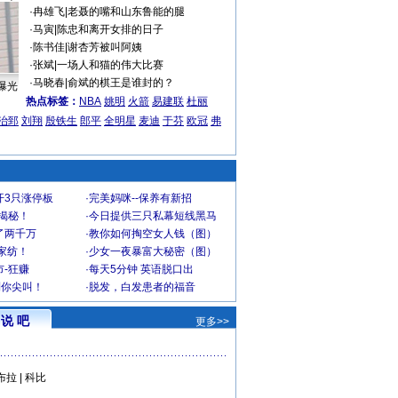
·
冉雄飞
|
老聂的嘴和山东鲁能的腿
·
马寅
|
陈忠和离开女排的日子
·
陈书佳
|
谢杏芳被叫阿姨
·
张斌
|
一场人和猫的伟大比赛
·
马晓春
|
俞斌的棋王是谁封的？
曝光
热点标签：
NBA
姚明
火箭
易建联
杜丽
治郅
刘翔
殷铁生
郎平
全明星
麦迪
于芬
欧冠
弗
开3只涨停板
·
完美妈咪--保养有新招
大揭秘！
·
今日提供三只私幕短线黑马
了两千万
·
教你如何掏空女人钱（图）
家纺！
·
少女一夜暴富大秘密（图）
-狂赚
·
每天5分钟 英语脱口出
到你尖叫！
·
脱发，白发患者的福音
说 吧
更多>>
布拉
|
科比