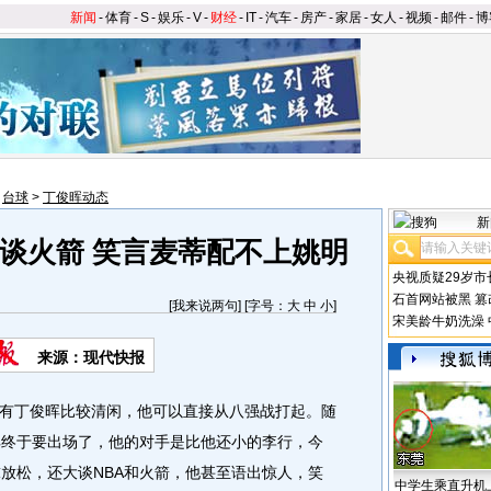
新闻
-
体育
-
S
-
娱乐
-
V
-
财经
-
IT
-
汽车
-
房产
-
家居
-
女人
-
视频
-
邮件
-
博
>
台球
>
丁俊晖动态
新
谈火箭 笑言麦蒂配不上姚明
央视质疑29岁市
石首网站被黑
篡
[
我来说两句
] [字号：
大
中
小
]
宋美龄牛奶洗澡
来源：现代快报
丁俊晖比较清闲，他可以直接从八强战打起。随
晖终于要出场了，他的对手是比他还小的李行，今
球放松，还大谈NBA和火箭，他甚至语出惊人，笑
中学生乘直升机