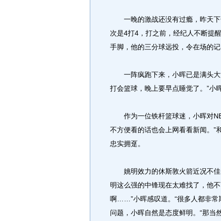
一晚的激战还没有过瘾，昨天下午
次是4打4，打之前，经纪人不断提
手脚，他的三分球远投，令在场的记
一阵疯跑下来，小晖已是满头大汗
打会篮球，晚上要早点睡觉了。”小
作为一位铁杆篮球迷，小晖对NB
不方便看的话也会上网看看新闻。”
忠实拥趸。
姚明效力的休斯敦火箭近况不佳，
明这么强的中锋现在太难找了，他不
啊……”小晖感叹道。“很多人都非
问题，小晖自然是态度鲜明。“那当