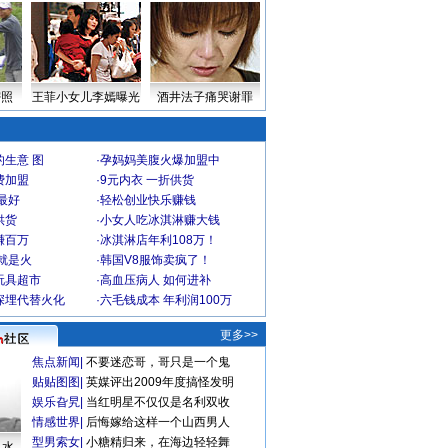
密照
王菲小女儿李嫣曝光
酒井法子痛哭谢罪
生意 图
·
孕妈妈美腹火爆加盟中
费加盟
·
9元内衣 一折供货
最好
·
轻松创业快乐赚钱
供货
·
小女人吃冰淇淋赚大钱
赚百万
·
冰淇淋店年利108万！
就是火
·
韩国V8服饰卖疯了！
玩具超市
·
高血压病人 如何进补
深埋代替火化
·
六毛钱成本 年利润100万
更多>>
焦点新闻
|
不要迷恋哥，哥只是一个鬼
贴贴图图
|
英媒评出2009年度搞怪发明
娱乐旮旯
|
当红明星不仅仅是名利双收
情感世界
|
后悔嫁给这样一个山西男人
型男索女
|
小糖精归来，在海边轻轻舞
口水