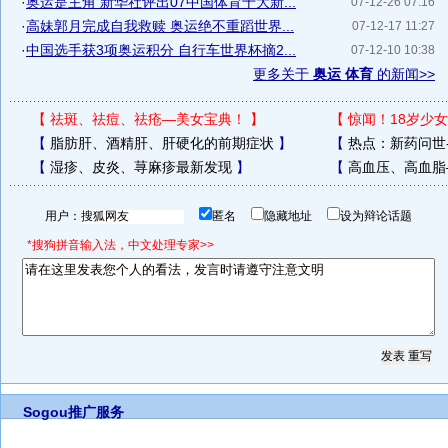
·
奥运是主角 新华社评出07中国体育十大新...
07-12-26 07:16
·
高妹郭月完成自我救赎 奥运绝不重蹈世界...
07-12-17 11:27
·
中国选手获3项奥运积分 自行车世界杯摘2...
07-12-10 10:38
更多关于
奥运 体育
的新闻>>
【
祛斑、祛痘、祛疮—美女宝典！
】
【
惊闻！18岁少女
【
脂肪肝、酒精肝、肝硬化的前期症状
】
【
热点：新药问世
【
湿疹、皮炎、荨麻疹最新发现
】
【
高血压、高血脂
用户：
匿名
隐藏地址
设为辩论话题
*搜狗拼音输入法，中文处理专家>>
Sogou推广服务