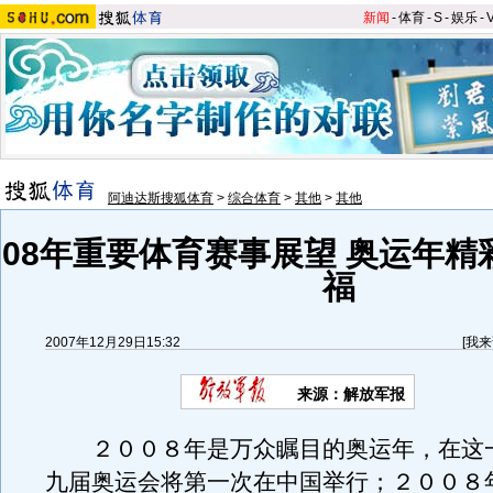
新闻
-
体育
-
S
-
娱乐
-
阿迪达斯搜狐体育
>
综合体育
>
其他
>
其他
08年重要体育赛事展望 奥运年精
福
2007年12月29日15:32
[
我来
来源：解放军报
２００８年是万众瞩目的奥运年，在这
九届奥运会将第一次在中国举行；２００８