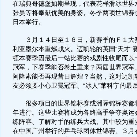
在瑞典哥德堡如期呈现，代表花样滑冰世界
张昊等将奉献优美的身姿。冬季两项世锦赛
日本举行。
３月１４日至１６日，新赛季的Ｆ１大
利亚墨尔本重燃战火。迈凯轮的英国“天才”
顿本赛季因最后一站比赛的戏剧性收尾而以
冠军，下赛季能否卷土重来？两届世界冠军
阿隆索能否再现昔日辉煌？当然，这对迈凯
友必须要小心卫冕冠军、“冰人”莱科宁的最
很多项目的世界锦标赛或洲际锦标赛都
年进行。这些比赛将成为各路高手争夺奥运
练阵容、了解对手的练兵大战。其中较为重
在中国广州举行的乒乓球团体世锦赛、３月