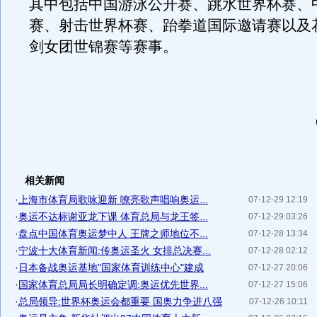
其中包括中国游泳公开赛、跳水世界杯赛、
赛、射击世界杯赛、跆拳道国际邀请赛以及
剑女团世锦赛等赛事。
相关新闻
·
上海市体育局歌咏迎新 嘹亮歌声唱响奥运...
07-12-29 12:19
·
奥运不达标谢亚龙下课 体育总局与龙王签...
07-12-29 03:26
·
盘点中国体育奥运梦中人 王牌之师地位不...
07-12-28 13:34
·
宁波十大体育新闻:传奥运圣火 女排总决赛...
07-12-28 02:12
·
日本备战奥运基地"国家体育训练中心"建成
07-12-27 20:06
·
国家体育总局局长明确定调:奥运优先世界...
07-12-27 15:06
·
总局领导:世界杯奥运会都重要 国奥力争进八强
07-12-26 10:11