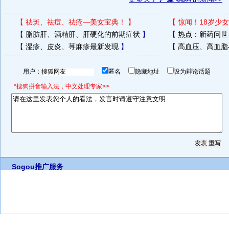
【
祛斑、祛痘、祛疮—美女宝典！
】
【
惊闻！18岁少女
【
脂肪肝、酒精肝、肝硬化的前期症状
】
【
热点：新药问世
【
湿疹、皮炎、荨麻疹最新发现
】
【
高血压、高血脂
用户：
匿名
隐藏地址
设为辩论话题
*搜狗拼音输入法，中文处理专家>>
Sogou推广服务