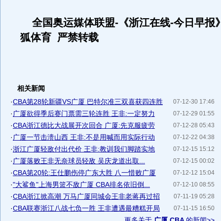
全国奥运媒体联盟-《浙江在线-今日早报
狐体育 严禁转载
相关新闻
·
CBA第28轮新疆VS广厦 巴特尔准三双喜获四连胜
07-12-30 17:46
·
广厦欲得季后赛门票需三轮连胜 王非:一定努力
07-12-29 01:55
·
CBA浙江德比大战展开次回合 广厦:先克服疲劳
07-12-28 05:43
·
广厦一节击溃山西 王非:不是用喊而用实际行动
07-12-22 04:38
·
浙江广厦轻敌付出代价 王非:教训我们脚踏实地
07-12-15 15:12
·
广厦落败王非无奈球员轻敌 吴庆龙道出取...
07-12-15 00:02
·
CBA第20轮:王仕鹏伤停广东大胜 八一惜败广厦
07-12-12 15:04
·
"大鲨鱼"上海男篮不敌广厦 CBA排名依旧倒...
07-12-10 08:55
·
CBA浙江掀高潮 万马广厦同城会王非老蒋再过招
07-11-19 05:28
·
CBA联赛浙江八战七负一胜 王非遭遇最糟糕开局
07-11-15 16:50
更多关于
广厦 CBA
的新闻>>