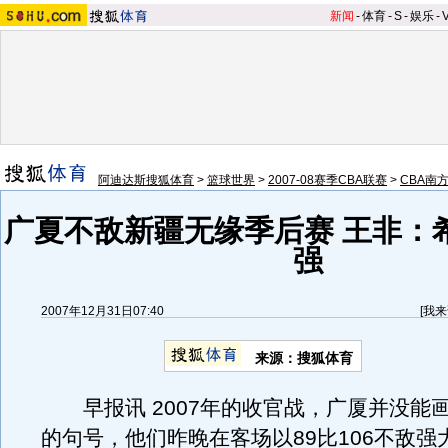
新闻
-
体育
-
S
-
娱乐
-
阿迪达斯搜狐体育
>
篮球世界
>
2007-08赛季CBA联赛
>
CBA南
广夏不敌新疆无缘季后赛 王非：
强
2007年12月31日07:40
[
我来
来源：搜狐体育
早报讯 2007年的收官战，广厦并没能
的句号，他们昨晚在客场以89比106不敌强