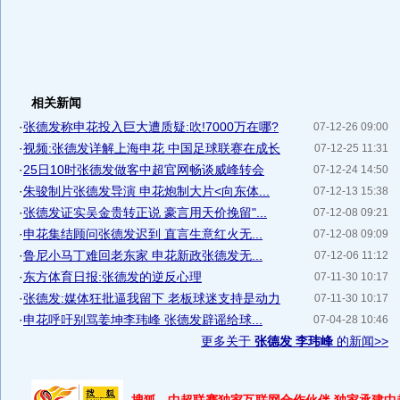
相关新闻
·
张德发称申花投入巨大遭质疑:吹!7000万在哪?
07-12-26 09:00
·
视频:张德发详解上海申花 中国足球联赛在成长
07-12-25 11:31
·
25日10时张德发做客中超官网畅谈威峰转会
07-12-24 14:50
·
朱骏制片张德发导演 申花炮制大片<向东体...
07-12-13 15:38
·
张德发证实吴金贵转正说 豪言用天价挽留"...
07-12-08 09:21
·
申花集结顾问张德发迟到 直言生意红火无...
07-12-08 09:09
·
鲁尼小马丁难回老东家 申花新政张德发无...
07-12-06 11:12
·
东方体育日报:张德发的逆反心理
07-11-30 10:17
·
张德发:媒体狂批逼我留下 老板球迷支持是动力
07-11-30 10:17
·
申花呼吁别骂姜坤李玮峰 张德发辟谣给球...
07-04-28 10:46
更多关于
张德发 李玮峰
的新闻>>