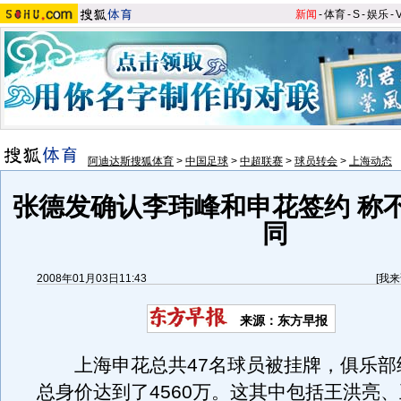
新闻
-
体育
-
S
-
娱乐
-
阿迪达斯搜狐体育
>
中国足球
>
中超联赛
>
球员转会
>
上海动态
张德发确认李玮峰和申花签约 称
同
2008年01月03日11:43
[
我来
来源：东方早报
上海申花总共47名球员被挂牌，俱乐部
总身价达到了4560万。这其中包括王洪亮