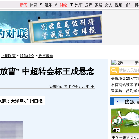
新闻
-
体育
-
S
-
娱乐
-
V
-
财经
-
IT
-
汽车
-
房产
-
家居
-
女人
-
视频
-
邮件
-
博
>
中超联赛
>
球员转会
>
热点聚焦
新
放曹” 中超转会标王成悬念
央视质疑29岁市
石首网站被黑
篡
[
我来说两句
] [字号：
大
中
小
]
宋美龄牛奶洗澡
来源：大洋网-广州日报
中学生乘直升机