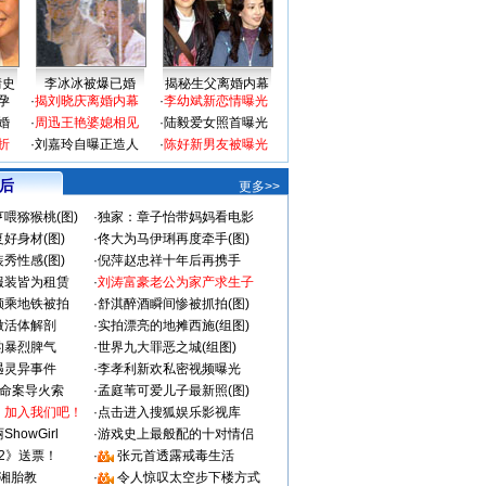
情史
李冰冰被爆已婚
揭秘生父离婚内幕
孕
·
揭刘晓庆离婚内幕
·
李幼斌新恋情曝光
婚
·
周迅王艳婆媳相见
·
陆毅爱女照首曝光
折
·
刘嘉玲自曝正造人
·
陈好新男友被曝光
 后
更多>>
喂猕猴桃(图)
·
独家：章子怡带妈妈看电影
好身材(图)
·
佟大为马伊琍再度牵手(图)
秀性感(图)
·
倪萍赵忠祥十年后再携手
服装皆为租赁
·
刘涛富豪老公为家产求生子
颜乘地铁被拍
·
舒淇醉酒瞬间惨被抓拍(图)
做活体解剖
·
实拍漂亮的地摊西施(组图)
的暴烈脾气
·
世界九大罪恶之城(组图)
遇灵异事件
·
李孝利新欢私密视频曝光
成命案导火索
·
孟庭苇可爱儿子最新照(图)
：加入我们吧！
·
点击进入搜狐娱乐影视库
howGirl
·
游戏史上最般配的十对情侣
2》送票！
·
张元首透露戒毒生活
湘胎教
·
令人惊叹太空步下楼方式