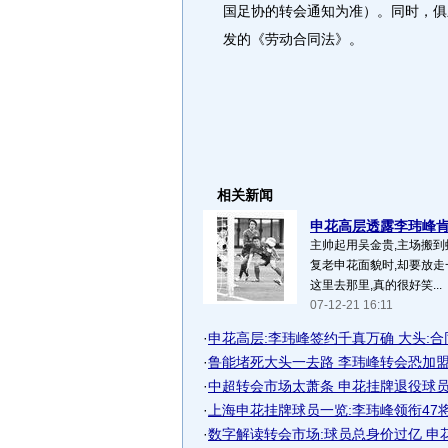
国足协的转会通知为准）。同时，俱
发的《劳动合同法》。
相关新闻
申花高层透露李玮峰肯定
主帅起用吴金贵,主场搬
复老申花面貌时,却要放走
这里去那里,真的很好笑...
07-12-21 16:11
·
申花高层:李玮峰签约千真万确 大头:合同.
·
鲁能堵死大头一去路 李玮峰转会恐加盟京
·
中超转会市场太萧条 申花挂牌退役球员匪
·
上海申花挂牌球员一览:李玮峰领衔47
·
数字解读转会市场:球员总身价过亿 申