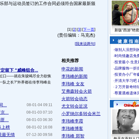
乐部与运动员签订的工作合同必须符合国家最新颁
[1] [
2
] [
3
] [
下一页
]
新版“西游”绝
(责任编辑：马克杰)
健 康 指 南
[
我来说两句
]
·
做别人没想到的
·
时尚情趣店免
相关推荐
·
投资最小 生意
·
品牌服饰一折
申花的新闻
留下 "威峰组合...
·
投资办小厂年
到虹口——就在朱骏竭尽全力欲恢
李玮峰的新闻
·
开清大学习吧 
一队之长?"外界都在传李玮峰去
李玮峰 女友
·
２万开新奇特
艾弗森转会火箭
·
尊重遇难遗体
火箭转会动态
..
08-01-04 09:11
尤文转会近况
...
08-01-03 07:10
小罗纳尔多转会米兰
...
08-01-03 06:30
李玮峰李霞
将上榜
08-01-02 16:08
李玮峰博客
花最无情
07-12-30 09:58
李玮峰 郑智
每天在吞别人