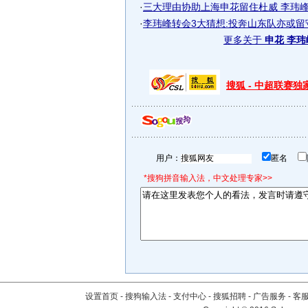
·
三大理由协助上海申花留住杜威 李玮峰去
·
李玮峰转会3大猜想:投奔山东队亦或留
更多关于
申花 李玮
搜狐 - 中超联赛
用户：
匿名
*搜狗拼音输入法，中文处理专家>>
设置首页
-
搜狗输入法
-
支付中心
-
搜狐招聘
-
广告服务
-
客