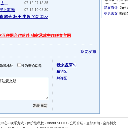
...
07-12-27 13:35
漂在海外
|
为什
守上海滩
07-12-10 08:30
型男索女
|
晒晒
峰 转会 标王 中超
的新闻>>
独家互联网合作伙伴 独家承建中超联赛官网
我要发布
我来说两句
隐藏地址
设为辩论话题
精华区
辩论区
服中心
-
联系方式
-
保护隐私权
-
About SOHU
-
公司介绍
-
全部新闻
-
全部博文