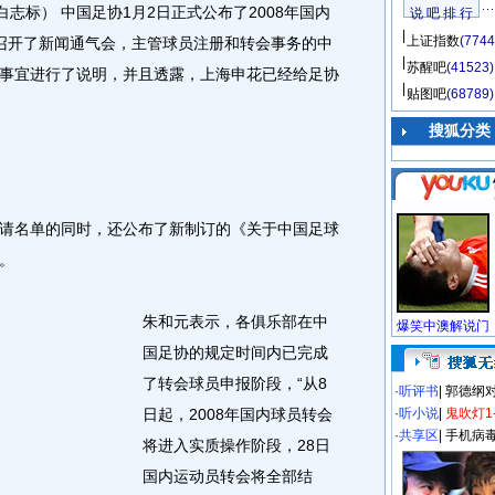
志标） 中国足协1月2日正式公布了2008年国内
说 吧 排 行
上证指数
(7744
召开了新闻通气会，主管球员注册和转会事务的中
苏醒吧
(41523)
事宜进行了说明，并且透露，上海申花已经给足协
贴图吧
(68789)
搜狐分类
名单的同时，还公布了新制订的《关于中国足球
。
朱和元表示，各俱乐部在中
国足协的规定时间内已完成
了转会球员申报阶段，“从8
·
听评书
|
郭德纲
日起，2008年国内球员转会
·
听小说
|
鬼吹灯1
·
共享区
|
手机病
将进入实质操作阶段，28日
国内运动员转会将全部结