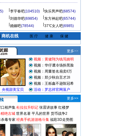
5)
李宇春吧
(104510)
快乐男声吧
(68574)
刘德华吧
(69854)
东方神起吧
(65744)
婚姻吧
(78544)
37℃女人吧
(6985)
商机在线
|
医 疗
健 康
保 健
更多>>
对口相声集
杜拉拉升职记
张震讲故事
红楼梦
-精绝古城
世界名著
平凡的世界
货币战争2
毒杀毒专家
经典手机游游格斗集
福彩3D走势图