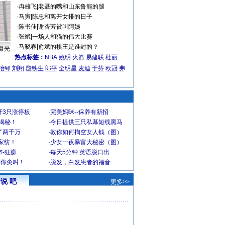
·
冉雄飞
|
老聂的嘴和山东鲁能的腿
·
马寅
|
陈忠和离开女排的日子
·
陈书佳
|
谢杏芳被叫阿姨
·
张斌
|
一场人和猫的伟大比赛
·
马晓春
|
俞斌的棋王是谁封的？
曝光
热点标签：
NBA
姚明
火箭
易建联
杜丽
治郅
刘翔
殷铁生
郎平
全明星
麦迪
于芬
欧冠
弗
开3只涨停板
·
完美妈咪--保养有新招
大揭秘！
·
今日提供三只私幕短线黑马
了两千万
·
教你如何掏空女人钱（图）
家纺！
·
少女一夜暴富大秘密（图）
-狂赚
·
每天5分钟 英语脱口出
到你尖叫！
·
脱发，白发患者的福音
说 吧
更多>>