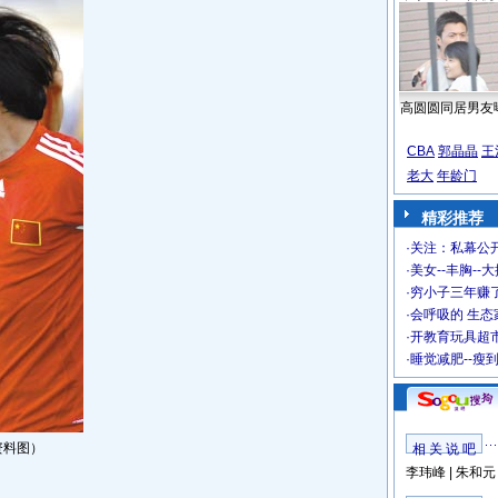
高圆圆同居男友
CBA
郭晶晶
王
老大
年龄门
精彩推荐
·
关注：私幕公
·
美女--丰胸--
·
穷小子三年赚
·
会呼吸的 生态
·
开教育玩具超市
·
睡觉减肥--瘦
资料图）
相 关 说 吧
李玮峰
|
朱和元