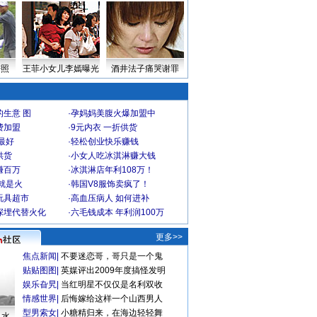
密照
王菲小女儿李嫣曝光
酒井法子痛哭谢罪
生意 图
·
孕妈妈美腹火爆加盟中
费加盟
·
9元内衣 一折供货
最好
·
轻松创业快乐赚钱
供货
·
小女人吃冰淇淋赚大钱
赚百万
·
冰淇淋店年利108万！
就是火
·
韩国V8服饰卖疯了！
玩具超市
·
高血压病人 如何进补
深埋代替火化
·
六毛钱成本 年利润100万
更多>>
焦点新闻
|
不要迷恋哥，哥只是一个鬼
贴贴图图
|
英媒评出2009年度搞怪发明
娱乐旮旯
|
当红明星不仅仅是名利双收
情感世界
|
后悔嫁给这样一个山西男人
型男索女
|
小糖精归来，在海边轻轻舞
口水