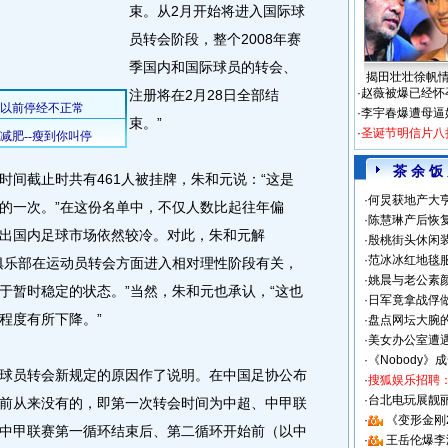
束。从2月开始将进入国际球
员转会阶段，整个2008年赛
季国内和国际球员的转会、
揭田壮壮徐帆
·
赵薇被爆已经怀
注册将在2月28日全部结
·
李宇春爆遭母逼
束。”
·
圣诞节明信片八
茶 余 饭
截止时共有461人被挂牌，朱和元说：“这是
·
何炅获地产大亨
的一次。”在这份名单中，不仅人数比起往年偏
·
陈慧琳产后恢复
出国内足球市场依然较冷。对此，朱和元解
·
殷桃街头休闲装
·
范冰冰红地毯
俱乐部在运动员转会方面进入相对理性阶段有关，
·
姚晨与老公素
于暂时稳定的状态。”当然，朱和元也承认，“这也
·
日军竟拿战俘
程度有所下降。”
·
盘点网坛大腕
·
美女办公室遭
·
《Nobody》
员转会新规定的原因作了说明。在中国足协公布
·
搜狐娱乐招聘
·
台北电玩展靓丽S
前从来没有的，即第一次转会时间为中超、中甲联
·
《变形金刚
中甲联赛第一循环结束后、第二循环开始前（以中
·
王岳伦爆李