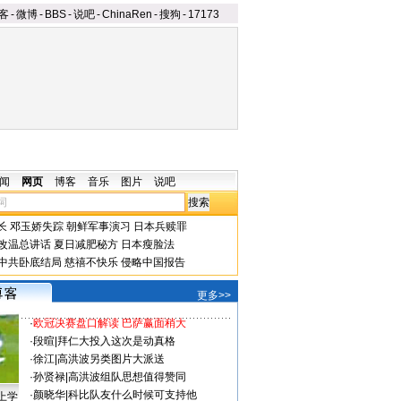
客
-
微博
-
BBS
-
说吧
-
ChinaRen
-
搜狗
-
17173
闻
网页
博客
音乐
图片
说吧
长
邓玉娇失踪
朝鲜军事演习
日本兵赎罪
改温总讲话
夏日减肥秘方
日本瘦脸法
中共卧底结局
慈禧不快乐
侵略中国报告
更多>>
·
欧冠决赛盘口解读 巴萨赢面稍大
·
段暄
|
拜仁大投入这次是动真格
·
徐江
|
高洪波另类图片大派送
·
孙贤禄
|
高洪波组队思想值得赞同
·
颜晓华
|
科比队友什么时候可支持他
上学