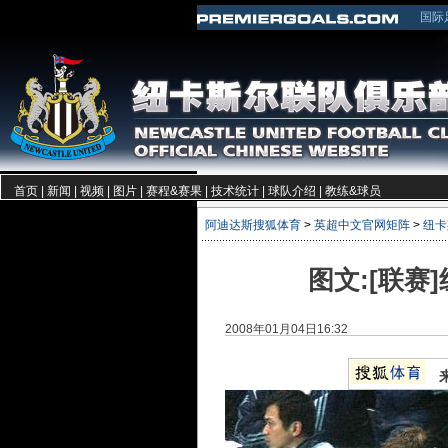
国际
首页
|
新闻
|
视频
|
图片
|
赛程&赛果
|
技术统计
|
球队介绍
|
教练&球员
阿迪达斯搜狐体育
>
英超中文官网矩阵
>
纽卡
图文:[联赛
2008年01月04日16:32