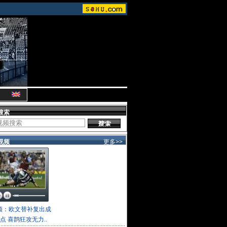
搜索
视频
更多>>
频：欧文替补复出成
点 喜鹊狂攻无力..