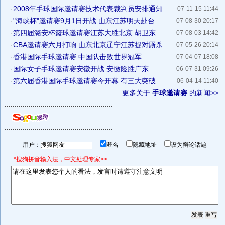
·
2008年手球国际邀请赛技术代表裁判员安排通知
07-11-15 11:44
·
"海峡杯"邀请赛9月1日开战 山东江苏明天赴台
07-08-30 20:17
·
第四届潞安杯篮球邀请赛江苏大胜北京 胡卫东
07-08-03 14:42
·
CBA邀请赛六月打响 山东北京辽宁江苏捉对厮杀
07-05-26 20:14
·
香港国际手球邀请赛 中国队击败世界冠军...
07-04-07 18:08
·
国际女子手球邀请赛安徽开战 安徽险胜广东
06-07-31 09:26
·
第六届香港国际手球邀请赛今开幕 有三大突破
06-04-14 11:40
更多关于
手球邀请赛
的新闻>>
用户：
匿名
隐藏地址
设为辩论话题
*搜狗拼音输入法，中文处理专家>>