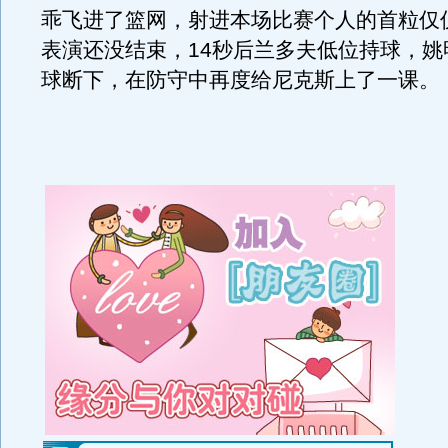
乖飞进了篮网，射进本场比赛个人的首粒仅
表演还没结束，14秒后兰多夫低位持球，姚
球断下，在防守中再度给尼克斯上了一课。