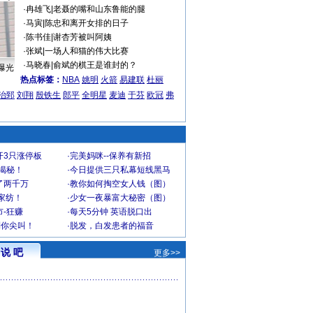
·
冉雄飞
|
老聂的嘴和山东鲁能的腿
·
马寅
|
陈忠和离开女排的日子
·
陈书佳
|
谢杏芳被叫阿姨
·
张斌
|
一场人和猫的伟大比赛
·
马晓春
|
俞斌的棋王是谁封的？
曝光
热点标签：
NBA
姚明
火箭
易建联
杜丽
治郅
刘翔
殷铁生
郎平
全明星
麦迪
于芬
欧冠
弗
开3只涨停板
·
完美妈咪--保养有新招
大揭秘！
·
今日提供三只私幕短线黑马
了两千万
·
教你如何掏空女人钱（图）
家纺！
·
少女一夜暴富大秘密（图）
-狂赚
·
每天5分钟 英语脱口出
到你尖叫！
·
脱发，白发患者的福音
说 吧
更多>>