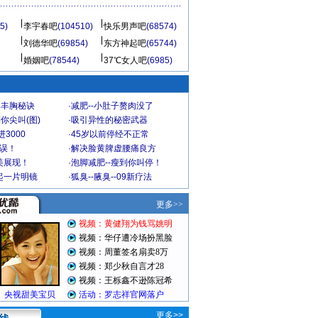
5)
李宇春吧
(104510)
快乐男声吧
(68574)
刘德华吧
(69854)
东方神起吧
(65744)
婚姻吧
(78544)
37℃女人吧
(6985)
爆丰胸秘诀
·
减肥--小肚子赘肉没了
你尖叫(图)
·
吸引异性的秘密武器
3000
·
45岁以前停经不正常
不误！
·
解决脸黄脾虚腰痛良方
美展现！
·
泡脚减肥--瘦到你叫停！
起一片明镜
·
狐臭--腋臭--09新疗法
更多>>