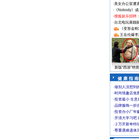
·
美女办公室遭
·
《Nobody》
·
搜狐娱乐招聘
·
台北电玩展靓丽S
·
《变形金刚
·
王岳伦爆李
新版“西游”绝
健 康 指 南
·
做别人没想到的
·
时尚情趣店免
·
投资最小 生意
·
品牌服饰一折
·
投资办小厂年
·
开清大学习吧 
·
２万开新奇特
·
尊重遇难遗体