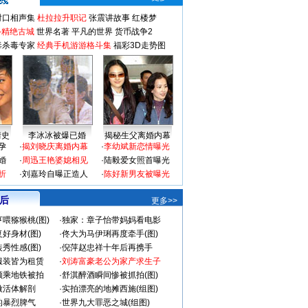
对口相声集
杜拉拉升职记
张震讲故事
红楼梦
-精绝古城
世界名著
平凡的世界
货币战争2
毒杀毒专家
经典手机游游格斗集
福彩3D走势图
情史
李冰冰被爆已婚
揭秘生父离婚内幕
孕
·
揭刘晓庆离婚内幕
·
李幼斌新恋情曝光
婚
·
周迅王艳婆媳相见
·
陆毅爱女照首曝光
折
·
刘嘉玲自曝正造人
·
陈好新男友被曝光
 后
更多>>
喂猕猴桃(图)
·
独家：章子怡带妈妈看电影
好身材(图)
·
佟大为马伊琍再度牵手(图)
秀性感(图)
·
倪萍赵忠祥十年后再携手
服装皆为租赁
·
刘涛富豪老公为家产求生子
颜乘地铁被拍
·
舒淇醉酒瞬间惨被抓拍(图)
做活体解剖
·
实拍漂亮的地摊西施(组图)
的暴烈脾气
·
世界九大罪恶之城(组图)