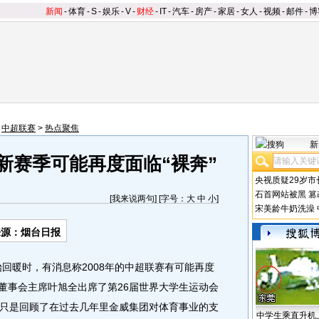
新闻
-
体育
-
S
-
娱乐
-
V
-
财经
-
IT
-
汽车
-
房产
-
家居
-
女人
-
视频
-
邮件
-
博
>
中超联赛
>
热点聚焦
新
新赛季可能再度面临“裸奔”
央视质疑29岁市
石首网站被黑
篡
[
我来说两句
] [字号：
大
中
小
]
宋美龄牛奶洗澡
来源：烟台日报
回暖时，有消息称2008年的中超联赛有可能再度
团董事会主席叶旭全出席了第26届世界大学生运动会
只是回顾了在过去几年里金威集团对体育事业的支
中学生乘直升机