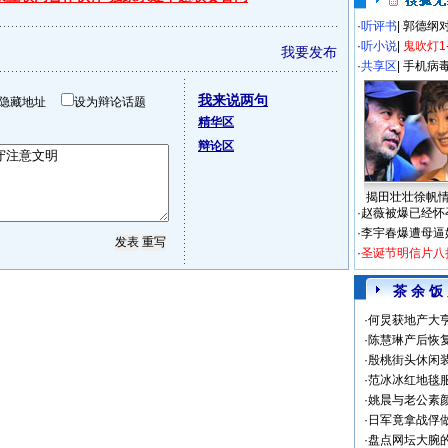
·
听评书
|
郭德纲
·
听小说
|
鬼吹灯1
我要发布
·
共享区
|
手机病
我来说两句
隐藏地址
设为辩论话题
精华区
辩论区
揭田壮壮徐帆
·
赵薇被爆已经怀
·
李宇春爆遭母逼
·
圣诞节明信片八
茶 余 饭
·
何炅获地产大亨
·
陈慧琳产后恢复
·
殷桃街头休闲装
·
范冰冰红地毯
·
姚晨与老公素
·
日军竟拿战俘
·
盘点网坛大腕