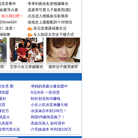
遇灵异事件
·
李孝利新欢私密视频曝光
成命案导火索
·
孟庭苇可爱儿子最新照(图)
：加入我们吧！
·
点击进入搜狐娱乐影视库
howGirl
·
游戏史上最般配的十对情侣
2》送票！
·
张元首透露戒毒生活
湘胎教
·
令人惊叹太空步下楼方式
密照
王菲小女儿李嫣曝光
酒井法子痛哭谢罪
生意 图
·
孕妈妈美腹火爆加盟中
费加盟
·
9元内衣 一折供货
最好
·
轻松创业快乐赚钱
供货
·
小女人吃冰淇淋赚大钱
赚百万
·
冰淇淋店年利108万！
就是火
·
韩国V8服饰卖疯了！
玩具超市
·
高血压病人 如何进补
深埋代替火化
·
六毛钱成本 年利润100万