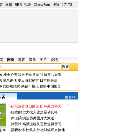
客
-
微博
-
BBS
-
说吧
-
ChinaRen
-
搜狗
-
17173
闻
网页
博客
音乐
图片
说吧
长
邓玉娇失踪
朝鲜军事演习
日本兵赎罪
改温总讲话
夏日减肥秘方
日本瘦脸法
中共卧底结局
慈禧不快乐
侵略中国报告
更多>>
·
欧冠决赛盘口解读 巴萨赢面稍大
·
段暄
|
拜仁大投入这次是动真格
·
徐江
|
高洪波另类图片大派送
·
孙贤禄
|
高洪波组队思想值得赞同
·
颜晓华
|
科比队友什么时候可支持他
上学