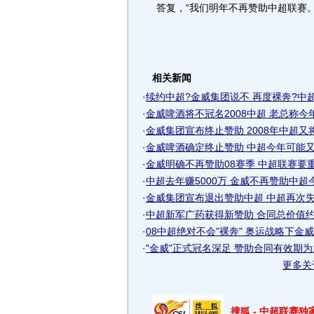
答复，“我们明年不再赞助中超联赛。
相关新闻
·
续约中超?金威集团说不 再度裸奔?中
·
金威啤酒将不冠名2008中超 老总称今年不
·
金威集团宣布终止赞助 2008年中超又将进
·
金威啤酒确定终止赞助 中超今年可能又要"
·
金威明确不再赞助08赛季 中超联赛要重新
·
中超去年赚5000万 金威不再赞助中超今年
·
金威集团宣布退出赞助中超 中超再次失主
·
中超新军广药获得新赞助 合同总价值约12
·
08中超绝对不会"裸奔" 奥运战略下金威继
·
"金威"正式冠名深足 赞助合同有效期为
更多关
搜狐 - 中超联赛