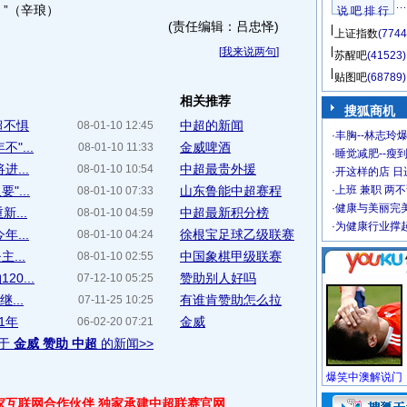
”（辛琅）
说 吧 排 行
(责任编辑：吕忠怿)
上证指数
(7744
[
我来说两句
]
苏醒吧
(41523)
贴图吧
(68789)
相关推荐
搜狐商机
超不惧
中超的新闻
08-01-10 12:45
·
丰胸--林志玲
"...
金威啤酒
08-01-10 11:33
·
睡觉减肥--瘦到
...
中超最贵外援
08-01-10 10:54
·
开这样的店 日进
...
山东鲁能中超赛程
·
上班 兼职 两
08-01-10 07:33
·
健康与美丽完
...
中超最新积分榜
08-01-10 04:59
·
为健康行业撑
...
徐根宝足球乙级联赛
08-01-10 04:24
...
中国象棋甲级联赛
08-01-10 02:55
0...
赞助别人好吗
07-12-10 05:25
...
有谁肯赞助怎么拉
07-11-25 10:25
1年
金威
06-02-20 07:21
于
金威 赞助 中超
的新闻>>
独家互联网合作伙伴 独家承建中超联赛官网