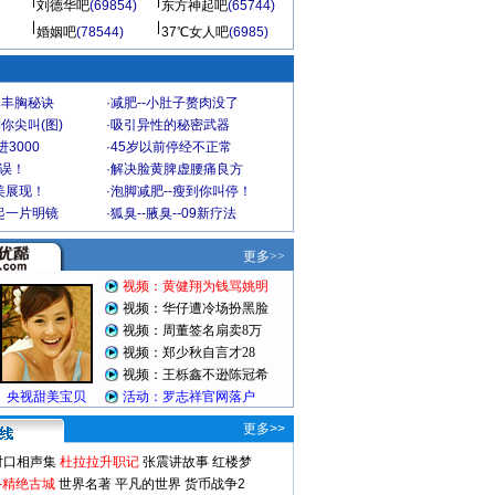
刘德华吧
(69854)
东方神起吧
(65744)
婚姻吧
(78544)
37℃女人吧
(6985)
爆丰胸秘诀
·
减肥--小肚子赘肉没了
你尖叫(图)
·
吸引异性的秘密武器
3000
·
45岁以前停经不正常
不误！
·
解决脸黄脾虚腰痛良方
美展现！
·
泡脚减肥--瘦到你叫停！
起一片明镜
·
狐臭--腋臭--09新疗法
更多>>
对口相声集
杜拉拉升职记
张震讲故事
红楼梦
-精绝古城
世界名著
平凡的世界
货币战争2