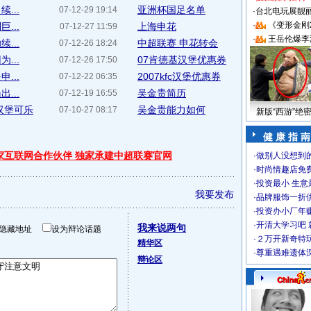
...
亚洲杯国足名单
07-12-29 19:14
·
台北电玩展靓丽S
·
《变形金刚
...
上海申花
07-12-27 11:59
·
王岳伦爆李
...
中超联赛 申花转会
07-12-26 18:24
...
07肯德基汉堡优惠券
07-12-26 17:50
...
2007kfc汉堡优惠券
07-12-22 06:35
...
吴金贵简历
07-12-19 16:55
汉堡可乐
吴金贵能力如何
07-10-27 08:17
新版“西游”绝
健 康 指 南
独家互联网合作伙伴 独家承建中超联赛官网
·
做别人没想到的
·
时尚情趣店免
·
投资最小 生意
我要发布
·
品牌服饰一折
·
投资办小厂年
·
开清大学习吧 
我来说两句
隐藏地址
设为辩论话题
·
２万开新奇特
精华区
·
尊重遇难遗体
辩论区