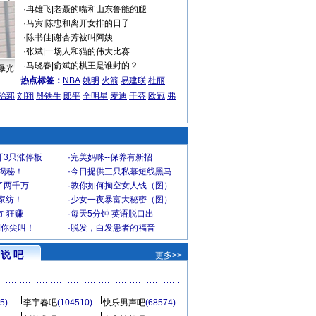
·
冉雄飞
|
老聂的嘴和山东鲁能的腿
·
马寅
|
陈忠和离开女排的日子
·
陈书佳
|
谢杏芳被叫阿姨
·
张斌
|
一场人和猫的伟大比赛
·
马晓春
|
俞斌的棋王是谁封的？
曝光
热点标签：
NBA
姚明
火箭
易建联
杜丽
治郅
刘翔
殷铁生
郎平
全明星
麦迪
于芬
欧冠
弗
开3只涨停板
·
完美妈咪--保养有新招
大揭秘！
·
今日提供三只私幕短线黑马
了两千万
·
教你如何掏空女人钱（图）
家纺！
·
少女一夜暴富大秘密（图）
-狂赚
·
每天5分钟 英语脱口出
到你尖叫！
·
脱发，白发患者的福音
说 吧
更多>>
5)
李宇春吧
(104510)
快乐男声吧
(68574)