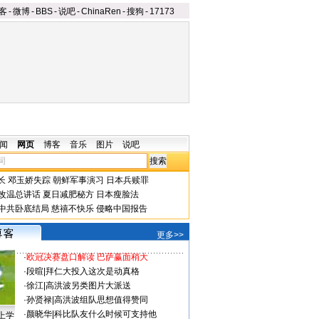
客
-
微博
-
BBS
-
说吧
-
ChinaRen
-
搜狗
-
17173
闻
网页
博客
音乐
图片
说吧
长
邓玉娇失踪
朝鲜军事演习
日本兵赎罪
改温总讲话
夏日减肥秘方
日本瘦脸法
中共卧底结局
慈禧不快乐
侵略中国报告
更多>>
·
欧冠决赛盘口解读 巴萨赢面稍大
·
段暄
|
拜仁大投入这次是动真格
·
徐江
|
高洪波另类图片大派送
·
孙贤禄
|
高洪波组队思想值得赞同
·
颜晓华
|
科比队友什么时候可支持他
上学