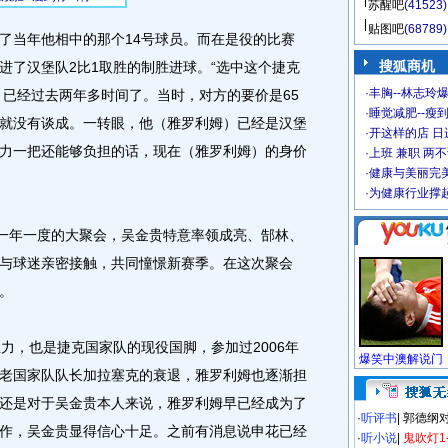
苏醒吧
(41523)
贴图吧
(68789)
当年他相中的那个14号球员。而在是役的比赛
搜狐商机
进了汉堡队2比1取胜的制胜进球。“选中这个捷克
·
丰胸--林志玲
，已经过去两年多时间了。当时，对方的要价是65
·
睡觉减肥--瘦到
就没有谈成。一转眼，他（雅罗利姆）已经是汉堡
·
开这样的店 日进
力一把还能够负担的话，现在（雅罗利姆）的身价
·
上班 兼职 两
·
健康与美丽完
·
为健康行业撑
一年一度的大聚会，吴金贵特意率领成亮、郜林、
与球迷亲密接触，共同憧憬新赛季。在这次聚会
。
，也是捷克国家队的现役国脚，参加过2006年
老国家队队长加拉塞克的衰退，雅罗利姆也逐渐担
还是对于吴金贵本人来说，雅罗利姆早已经成为了
·
听评书
|
郭德纲
作，吴金贵显得信心十足。之前有消息说申花已经
·
听小说
|
鬼吹灯1