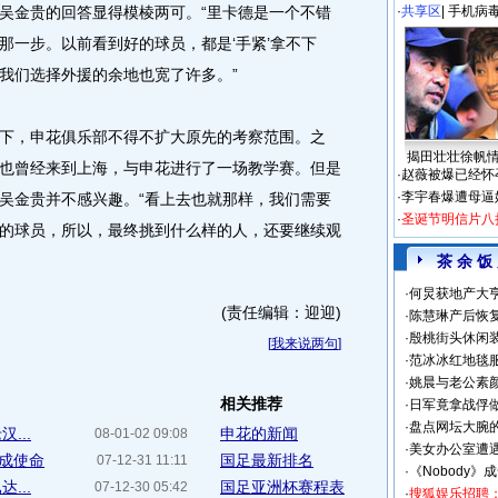
吴金贵的回答显得模棱两可。“里卡德是一个不错
·
共享区
|
手机病
那一步。以前看到好的球员，都是‘手紧’拿不下
我们选择外援的余地也宽了许多。”
，申花俱乐部不得不扩大原先的考察范围。之
揭田壮壮徐帆
也曾经来到上海，与申花进行了一场教学赛。但是
·
赵薇被爆已经怀
·
李宇春爆遭母逼
吴金贵并不感兴趣。“看上去也就那样，我们需要
·
圣诞节明信片八
的球员，所以，最终挑到什么样的人，还要继续观
茶 余 饭
·
何炅获地产大亨
(责任编辑：迎迎)
·
陈慧琳产后恢复
·
殷桃街头休闲装
[
我来说两句
]
·
范冰冰红地毯
·
姚晨与老公素
相关推荐
·
日军竟拿战俘
·
盘点网坛大腕
...
申花的新闻
08-01-02 09:08
·
美女办公室遭
完成使命
国足最新排名
07-12-31 11:11
·
《Nobody》
...
国足亚洲杯赛程表
07-12-30 05:42
·
搜狐娱乐招聘