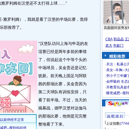
的雅罗利姆在汉堡还不太打得上球……”
·雅罗利姆），我就是看了汉堡的半场比赛，觉得
乐部推荐了。
高圆圆同居男友
CBA
郭晶晶
王
”汉堡队访问上海与申花的友
老大
年龄门
谊赛已经是两年多前的事情
精彩推荐
了，但说起这个中等个头的
·
关注：私幕公
中场球员，吴金贵还是记忆
·
美女--丰胸--
犹新。前天晚上国足与阿联
·
穷小子三年赚
·
会呼吸的 生态
酋的那场比赛，吴金贵因为
·
开教育玩具超市
第二天球队有训练安排，只
·
睡觉减肥--瘦
看了前半场。不过，当天的
揭幕战，德甲汉堡对达伽马
的那场比赛，他倒是完完整
说 吧 排 行
上证指数
(7744
整地看了下来。