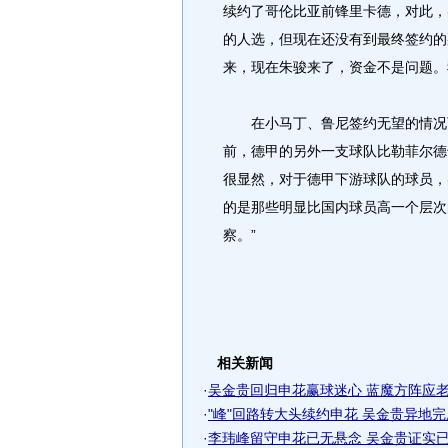
续约了哥伦比亚前锋里卡德，对此，
的人选，但现在还没有到最终签约的
来，现在朱骏来了，资金不是问题。
在小马丁、鲁尼签约无望的情况下
前，德甲的另外一支球队比勒菲尔德
很显然，对于德甲下游球队的球员，
的是那些明显比国内球员高一个层次
察。”
相关新闻
·
吴金贵回归申花赢球迷心 蓝魔方阵应老汉
·
"峰"回路转大头续约申花 吴金贵异地
·
李玮峰留守申花已无悬念 吴金贵证实已达