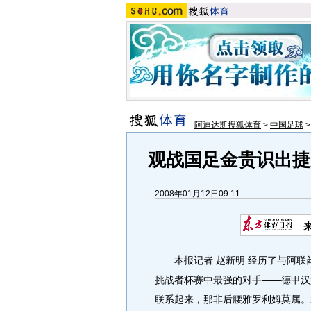
阿迪达斯搜狐体育
>
中国足球
观战国足金贵识出捷
2008年01月12日09:11
本报记者 赵新明 经历了与阿联
挑战者杯赛中最强的对手——德甲汉
联系起来，那非后腰雅罗利姆莫属。