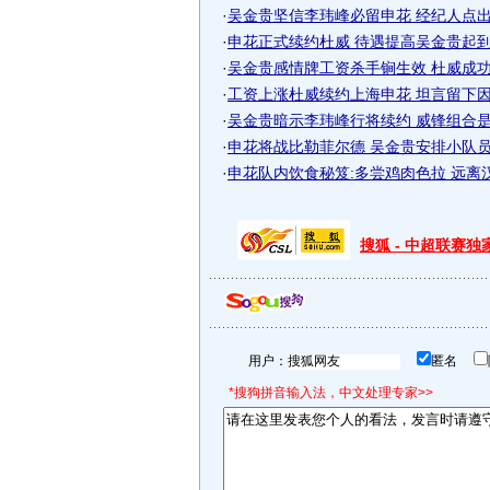
·
吴金贵坚信李玮峰必留申花 经纪人点出续
·
申花正式续约杜威 待遇提高吴金贵起到巨
·
吴金贵感情牌工资杀手锏生效 杜威成功续
·
工资上涨杜威续约上海申花 坦言留下因为
·
吴金贵暗示李玮峰行将续约 威锋组合是申
·
申花将战比勒菲尔德 吴金贵安排小队员出
·
申花队内饮食秘笈:多尝鸡肉色拉 远离
搜狐 - 中超联赛
用户：
匿名
*搜狗拼音输入法，中文处理专家>>