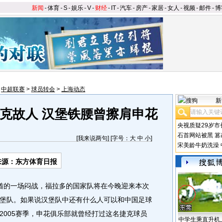
新闻
-
体育
-
S
-
娱乐
-
V
-
财经
-
IT
-
汽车
-
房产
-
家居
-
女人
-
视频
-
邮件
-
博
>
中超联赛
>
球员转会
>
上海动态
新
克故人 汉堡铁腰曾擦肩申花
央视质疑29岁市
石首网站被黑
篡
[
我来说两句
] [字号：
大
中
小
]
宋美龄牛奶洗澡
来源：东方体育日报
酋的一场闷战，福拉多的国家队将在今晚迎来本次
堡队。如果说汉堡队中还有什么人可以和中国足球
2005赛季，申花俱乐部就曾经打过这名捷克球员
中学生乘直升机