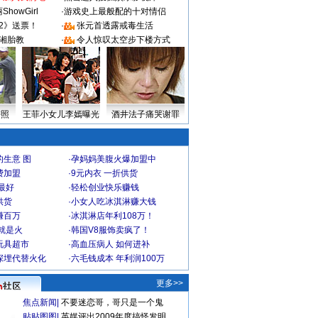
howGirl
·
游戏史上最般配的十对情侣
2》送票！
·
张元首透露戒毒生活
湘胎教
·
令人惊叹太空步下楼方式
密照
王菲小女儿李嫣曝光
酒井法子痛哭谢罪
生意 图
·
孕妈妈美腹火爆加盟中
费加盟
·
9元内衣 一折供货
最好
·
轻松创业快乐赚钱
供货
·
小女人吃冰淇淋赚大钱
赚百万
·
冰淇淋店年利108万！
就是火
·
韩国V8服饰卖疯了！
玩具超市
·
高血压病人 如何进补
深埋代替火化
·
六毛钱成本 年利润100万
更多>>
焦点新闻
|
不要迷恋哥，哥只是一个鬼
贴贴图图
|
英媒评出2009年度搞怪发明