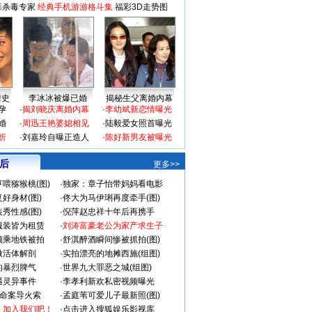
毒杀毒专家
经典手机游游格斗集
福彩3D走势图
情史
李冰冰被爆已婚
揭秘生父离婚内幕
孕
·
揭刘晓庆离婚内幕
·
李幼斌新恋情曝光
婚
·
周迅王艳婆媳相见
·
陆毅爱女照首曝光
折
·
刘嘉玲自曝正造人
·
陈好新男友被曝光
 后
更多>>
喂猕猴桃(图)
·
独家：章子怡带妈妈看电影
好身材(图)
·
佟大为马伊琍再度牵手(图)
秀性感(图)
·
倪萍赵忠祥十年后再携手
服装皆为租赁
·
刘涛富豪老公为家产求生子
颜乘地铁被拍
·
舒淇醉酒瞬间惨被抓拍(图)
做活体解剖
·
实拍漂亮的地摊西施(组图)
的暴烈脾气
·
世界九大罪恶之城(组图)
遇灵异事件
·
李孝利新欢私密视频曝光
成命案导火索
·
孟庭苇可爱儿子最新照(图)
：加入我们吧！
·
点击进入搜狐娱乐影视库