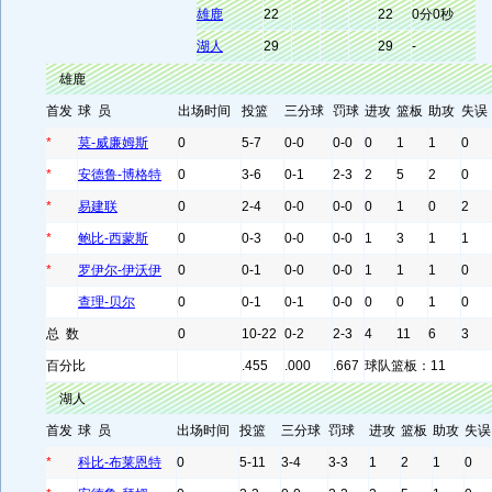
雄鹿
22
22
0分0秒
湖人
29
29
-
雄鹿
首发
球 员
出场时间
投篮
三分球
罚球
进攻
篮板
助攻
失误
*
莫-威廉姆斯
0
5-7
0-0
0-0
0
1
1
0
*
安德鲁-博格特
0
3-6
0-1
2-3
2
5
2
0
*
易建联
0
2-4
0-0
0-0
0
1
0
2
*
鲍比-西蒙斯
0
0-3
0-0
0-0
1
3
1
1
*
罗伊尔-伊沃伊
0
0-1
0-0
0-0
1
1
1
0
查理-贝尔
0
0-1
0-1
0-0
0
0
1
0
总 数
0
10-22
0-2
2-3
4
11
6
3
百分比
.455
.000
.667
球队篮板：11
湖人
首发
球 员
出场时间
投篮
三分球
罚球
进攻
篮板
助攻
失误
*
科比-布莱恩特
0
5-11
3-4
3-3
1
2
1
0