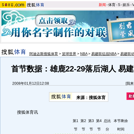
新闻
-
体育
-
S
-
娱乐
-
阿迪达斯搜狐体育
>
篮球世界
>
NBA
>
易建联征战NBA
>
易建联
首节数据：雄鹿22-29落后湖人 易
2008年01月12日12:08
[
我来
来源：搜狐体育
搜狐体育讯
第1
第2
第3
第4
总比
本节剩余
节
节
节
节
分
时间