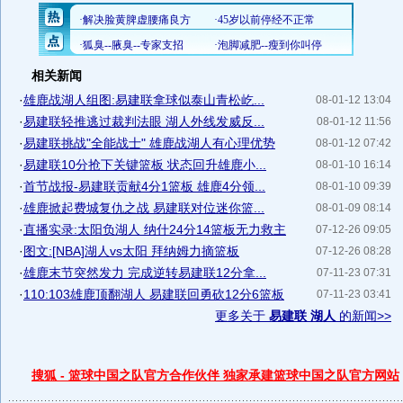
相关新闻
·
雄鹿战湖人组图:易建联拿球似泰山青松屹...
08-01-12 13:04
·
易建联轻推逃过裁判法眼 湖人外线发威反...
08-01-12 11:56
·
易建联挑战"全能战士" 雄鹿战湖人有心理优势
08-01-12 07:42
·
易建联10分抢下关键篮板 状态回升雄鹿小...
08-01-10 16:14
·
首节战报-易建联贡献4分1篮板 雄鹿4分领...
08-01-10 09:39
·
雄鹿掀起费城复仇之战 易建联对位迷你篮...
08-01-09 08:14
·
直播实录:太阳负湖人 纳什24分14篮板无力救主
07-12-26 09:05
·
图文:[NBA]湖人vs太阳 拜纳姆力摘篮板
07-12-26 08:28
·
雄鹿末节突然发力 完成逆转易建联12分拿...
07-11-23 07:31
·
110:103雄鹿顶翻湖人 易建联回勇砍12分6篮板
07-11-23 03:41
更多关于
易建联 湖人
的新闻>>
搜狐 - 篮球中国之队官方合作伙伴 独家承建篮球中国之队官方网站