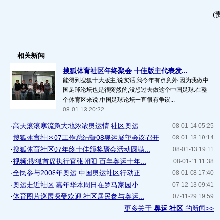
(
相关新闻
搜狐体育社区年终聚会 十佳版主代表发...
能得到搜狐十大版主,说实话,我今年有点意外.因为我做中
国足球论坛也是很突然的,没想过去做这个中国足球.在整
个体育区来说,中国足球论坛一直很有争议...
08-01-13 20:22
·
高天滚滚寒流急大地浓浓奥运情 社区奥运...
08-01-14 05:25
·
搜狐体育社区07工作总结暨08奥运展望会议召开
08-01-13 19:14
·
搜狐体育社区07年终十佳颁奖聚会活动圆满...
08-01-13 19:11
·
视频:搜狐首席执行官张朝阳 百年奥运十年...
08-01-11 11:38
·
全民参与2008年奥运 中国奥运社区行动正...
08-01-08 17:40
·
奥运走近社区 嘉年华本周日在罗马家园小...
07-12-13 09:41
·
体育图片巡展深受欢迎 社区居民参与奥运...
07-11-29 19:59
更多关于
奥运 社区
的新闻>>