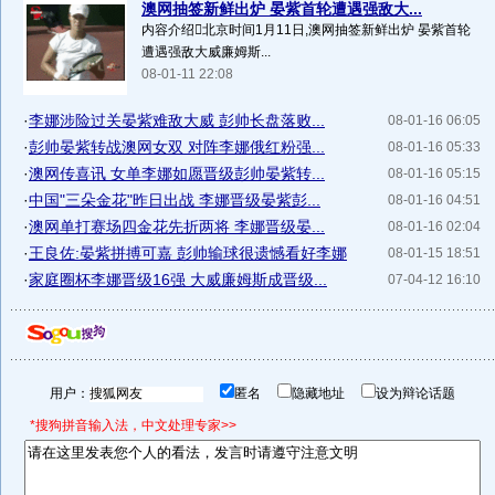
澳网抽签新鲜出炉 晏紫首轮遭遇强敌大...
内容介绍北京时间1月11日,澳网抽签新鲜出炉 晏紫首轮
遭遇强敌大威廉姆斯...
08-01-11 22:08
·
李娜涉险过关晏紫难敌大威 彭帅长盘落败...
08-01-16 06:05
·
彭帅晏紫转战澳网女双 对阵李娜俄红粉强...
08-01-16 05:33
·
澳网传喜讯 女单李娜如愿晋级彭帅晏紫转...
08-01-16 05:15
·
中国"三朵金花"昨日出战 李娜晋级晏紫彭...
08-01-16 04:51
·
澳网单打赛场四金花先折两将 李娜晋级晏...
08-01-16 02:04
·
王良佐:晏紫拼搏可嘉 彭帅输球很遗憾看好李娜
08-01-15 18:51
·
家庭圈杯李娜晋级16强 大威廉姆斯成晋级...
07-04-12 16:10
用户：
匿名
隐藏地址
设为辩论话题
*搜狗拼音输入法，中文处理专家>>