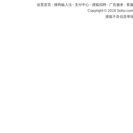
设置首页
-
搜狗输入法
-
支付中心
-
搜狐招聘
-
广告服务
-
客
Copyright
©
2016 Sohu.com 
搜狐不良信息举