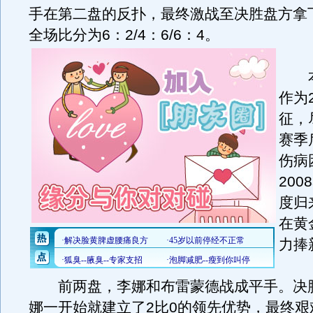
手在第二盘的反扑，最终激战至决胜盘方拿
全场比分为6：2/4：6/6：4。
本
作为
征，
赛季
伤病
20
度归
在黄
力捧
前两盘，李娜和布雷蒙德战成平手。决
娜一开始就建立了2比0的领先优势，最终艰