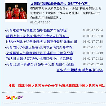
火箭取消训练看录像思过 姚明下决心不...
在输球的时候,火箭队总会表示,下场会打得更好.实际上,他
们也做到了.上次输给了76人队之后,他们下场回到丰田中
心就战胜了强敌活塞队...
08-01-17 15:36
·
火箭难破季后赛魔咒 姚明顿悟末节疲软症...
08-01-17 15:34
·
姚明改变打法变身"推土机" 火箭自打耳光...
08-01-17 07:38
·
NBA公布球衣销售排行榜 火箭不佳姚明无缘前15
08-01-17 07:38
·
火箭"复仇"不成反受辱 姚明赛后悄然离开球馆
08-01-17 06:11
·
火箭再遭末节翻盘姚明无语 丰田中心陷入死寂
08-01-17 04:19
·
76人胜火箭结束7连败 姚明怒气冲冲拒见记者
08-01-17 03:22
·
火箭:麦迪不再是全部 姚明率队血洗纽约尼克斯
08-01-11 02:26
更多关于
姚明 好时光
的新闻>>
搜狐 - 篮球中国之队官方合作伙伴 独家承建篮球中国之队官方网站