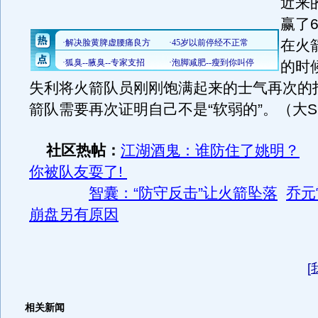
近来
赢了
在火
的时
失利将火箭队员刚刚饱满起来的士气再次的
箭队需要再次证明自己不是“软弱的”。（大
社区热帖：
江湖酒鬼：谁防住了姚明？
你被队友耍了!
智囊：“防守反击”让火箭坠落
乔元
崩盘另有原因
[
相关新闻