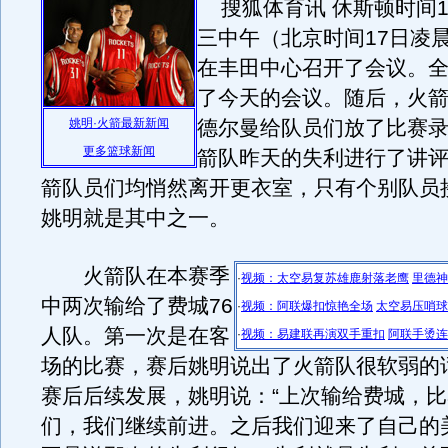
搜狐体育讯 休斯顿时间1
三中午（北京时间17日凌
在丰田中心召开了会议。
了今天的会议。随后，火
姚明·火箭最新新闻
德尔曼给队员们放了比赛
更多篮球新闻
箭队昨天的失利进行了讲
箭队员们均悄然离开更衣室，只有个别队员
姚明就是其中之一。
火箭队在本赛季
·
视频：太空易复苏雄鹿射落老鹰
里德神
中两次输给了费城76
·
视频：阿联爆扣惊艳全场
太空易压哨球
人队。第一次是在客
·
视频：易建联再演双手重扣
阿联手烫连
场的比赛，赛后姚明说出了火箭队很软弱的
赛后后续发展，姚明说：“上次输给费城，
们，我们继续前进。之后我们迎来了自己的