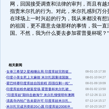
网，回国接受调查和法律的审判，而且有越
指责米尔扎的行为。对此，米尔扎感到万分
在球场上一时兴起的行为，我从来都没有想
的祖国，更不愿意去做那样的事情，我一直
国。不然，我为什么要去参加霍普曼杯呢？”
相关新闻
·
女单三希望之星相继出局 印度库娃完胜挺...
08-01-15 17:30
·
印度小美女惹上大麻烦 米尔扎因亵渎国旗...
08-01-10 04:27
·
霍巴特赛印度库娃自毁前程 四强仅剩一粒"...
08-01-09 19:09
·
印度库娃粉色裙装登场 霍普曼杯米尔扎裙...
08-01-02 13:50
·
"印度库娃"期待击败海宁 米尔扎憧憬明年澳网
07-12-26 11:13
·
清真寺内拍广告未获许可 印度库娃米尔扎...
07-12-14 15:17
·
米尔扎完成另类前20心愿 印度库娃2008冲...
07-10-23 19:27