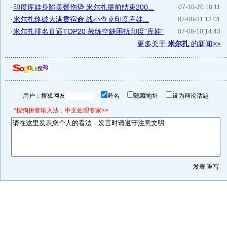
·
印度库娃身陷美臀伤势 米尔扎提前结束200...
07-10-20 18:11
·
米尔扎终破大满贯宿命 战小查克印度库娃...
07-08-31 13:01
·
米尔扎排名直逼TOP20 教练空缺困扰印度"库娃"
07-08-10 14:43
更多关于
米尔扎
的新闻>>
用户：
匿名
隐藏地址
设为辩论话题
*搜狗拼音输入法，中文处理专家>>