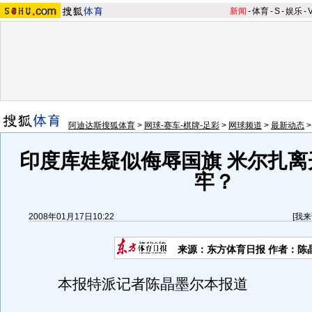
新闻
-
体育
-
S
-
娱乐
-
阿迪达斯搜狐体育
>
网球-赛车-棋牌-足彩
>
网球频道
>
最新动态
印度库娃疑似侮辱国旗 米尔扎离
牢？
2008年01月17日10:22
[
我来
来源：东方体育日报 作者：陈
本报特派记者陈晶墨尔本报道