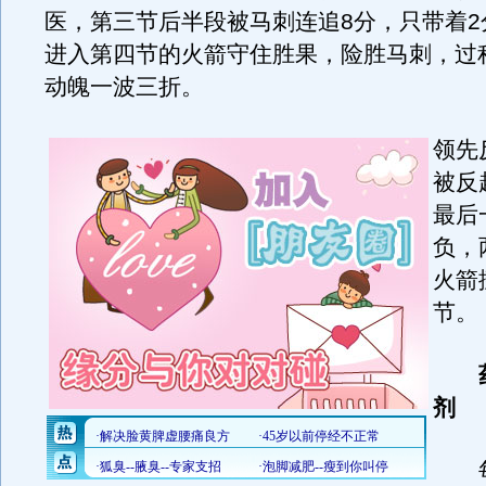
医，第三节后半段被马刺连追8分，只带着2
进入第四节的火箭守住胜果，险胜马刺，过
动魄一波三折。
领先
被反
最后
负，
火箭
节。
剂
每