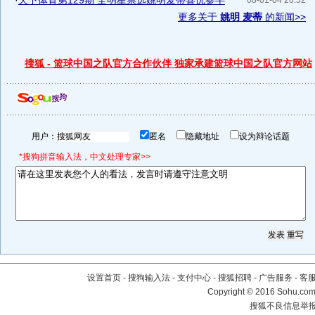
·
天下体育第129期 全明星票选姚明麦蒂喜忧参半
08-01-04 20:52
更多关于
姚明 麦蒂
的新闻>>
搜狐 - 篮球中国之队官方合作伙伴 独家承建篮球中国之队官方网站
用户：
匿名
隐藏地址
设为辩论话题
*搜狗拼音输入法，中文处理专家>>
设置首页
-
搜狗输入法
-
支付中心
-
搜狐招聘
-
广告服务
-
客
Copyright
©
2016 Sohu.com 
搜狐不良信息举