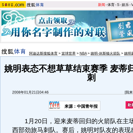
新闻
-
体育
-
S
-
娱乐
-
阿迪达斯搜狐体育
>
篮球世界
>
NBA
>
姚明-休斯顿火箭队
>
姚明
姚明表态不想草草结束赛季 麦蒂
刺
2008年01月21日04:46
[
我来
来源：中国青年报
1月20日，迎来麦蒂回归的火箭队在主场以
西部劲旅马刺队。赛后，姚明对队友的表现