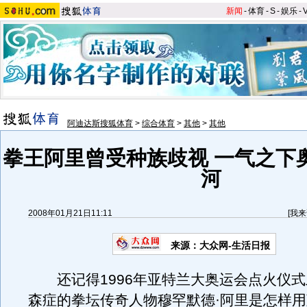
新闻
-
体育
-
S
-
娱乐
-
阿迪达斯搜狐体育
>
综合体育
>
其他
>
其他
拳王阿里曾受种族歧视 一气之下
河
2008年01月21日11:11
[
我来
来源：大众网-生活日报
还记得1996年亚特兰大奥运会点火仪式
森症的拳坛传奇人物穆罕默德·阿里是怎样