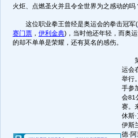
火炬、点燃圣火并且令全世界为之感动的吗
这位职业拳王曾经是奥运会的拳击冠军(
赛门票
，
伊利金典
)，当时他还年轻，而奥
的却不单单是荣耀，还有莫名的感伤。
第1
运会
举行
手参
会8
赛。
休斯
伊斯
德·