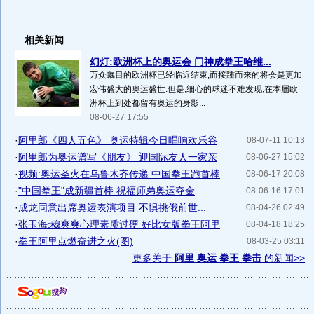
相关新闻
幻灯:欧洲杯上的奥运会 门神成拳王哈维...
万众瞩目的欧洲杯已经临近结束,而接踵而来的将会是更加
宏伟盛大的奥运盛世.但是,细心的球迷不难发现,在本届欧
洲杯上到处都留有奥运的身影...
08-06-27 17:55
·
阿里郎《四人五色》 奥运特辑今日唱响欢乐谷
08-07-11 10:13
·
阿里郎为奥运谱写《朋友》 迎国际友人一家亲
08-06-27 15:02
·
视频:奥运圣火在乌鲁木齐传递 中国拳王跑首棒
08-06-17 20:08
·
"中国拳王"成新疆首棒 祝福师弟奥运夺金
08-06-16 17:01
·
成龙同意出席奥运表演项目 不惧挑俄前世...
08-04-26 02:49
·
张玉海:穆爽爽心理素质过硬 好比女版拳王阿里
08-04-18 18:25
·
拳王阿里点燃奋进之火(图)
08-03-25 03:11
更多关于
阿里 奥运 拳王 拳击
的新闻>>