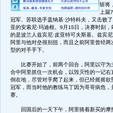
斩将
上届
冠军、苏联选手盖纳基·沙特科夫，又击败
亚的安索尼·玛迪根。9月15日，决赛时刻
的是波兰人兹宾尼·皮亚特可夫斯基。兹宾
阿里与他对垒很别扭，而且之前阿里曾经两
型的对手手下。
比赛开始了，前两个回合，阿里以守为
合中阿里抓住一次机会，以毁灭性的一记右
倒在地，尽管对手爬了起来，但已经摇摇欲
冠军，而当时他的教练马丁因为哥哥病危，
赛。
回国后的一天下午，阿里骑着新买的摩