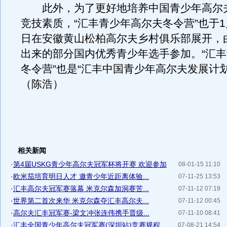
此外，为了更好地培养中国青少年高尔
竞技素质，“汇丰青少年高尔夫冬令营”也于1月
日在安徽黄山松柏高尔夫乡村俱乐部展开，
出来的部分国内优秀青少年选手参加。“汇
冬令营”也是“汇丰中国青少年高尔夫发展计
（陈浩）
相关新闻
·
第4届USKG青少年高尔夫冠军杯将开赛 欢迎参加
08-01-15 11:10
·
欧米茄培育明日人才 邀青少年近距离体验...
07-11-25 13:53
·
汇丰高尔夫冠军赛落幕 米克尔森加洞赛苦...
07-11-12 07:19
·
世界第二首次来华 米克尔森夺汇丰高尔夫...
07-11-12 00:45
·
高尔夫汇丰冠军赛-梁文冲张连伟携手晋级...
07-11-10 08:41
·
汇丰全国青少年高尔夫冠军赛(深圳站)竞赛规程
07-08-21 14:54