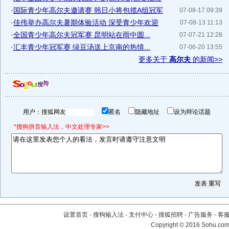
·
国际青少年高尔夫邀请赛 韩日小将包揽A组冠军
07-08-17 09:39
·
佳伟举办高尔夫暑期体验活动 深受青少年欢迎
07-08-13 11:13
·
全国青少年高尔夫冠军赛 昆明站在雨中圆...
07-07-21 12:28
·
汇丰青少年冠军赛 绿豆汤送上京南的热情...
07-06-20 13:55
更多关于
高尔夫
的新闻>>
用户：
匿名
隐藏地址
设为辩论话题
*搜狗拼音输入法，中文处理专家>>
设置首页
-
搜狗输入法
-
支付中心
-
搜狐招聘
-
广告服务
-
客
Copyright
©
2016 Sohu.com 