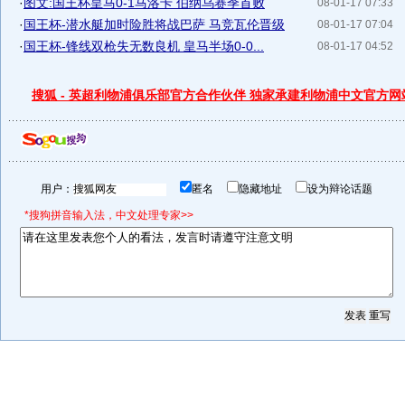
·
图文:国王杯皇马0-1马洛卡 伯纳乌赛季首败
08-01-17 07:33
·
国王杯-潜水艇加时险胜将战巴萨 马竞瓦伦晋级
08-01-17 07:04
·
国王杯-锋线双枪失无数良机 皇马半场0-0...
08-01-17 04:52
搜狐 - 英超利物浦俱乐部官方合作伙伴 独家承建利物浦中文官方网
用户：
匿名
隐藏地址
设为辩论话题
*搜狗拼音输入法，中文处理专家>>