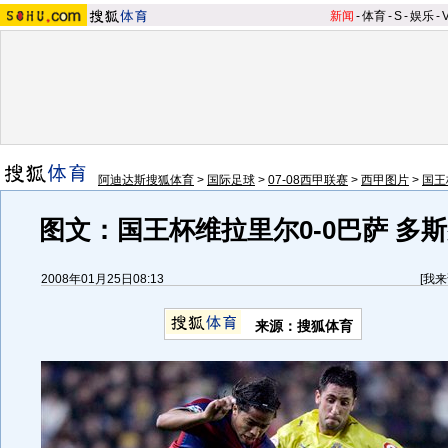
新闻
-
体育
-
S
-
娱乐
-
阿迪达斯搜狐体育
>
国际足球
>
07-08西甲联赛
>
西甲图片
>
国王
图文：国王杯维拉里尔0-0巴萨 多
2008年01月25日08:13
[
我来
来源：搜狐体育