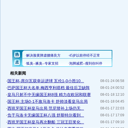
相关新闻
·
国王杯-席尔瓦获幸运进球 瓦伦1-0小胜10...
08-01-24 06:58
·
巴萨国王杯大名单:梅西亨利搭档 最佳后卫缺阵
08-01-24 00:52
·
皇马只射不中无缘国王杯8强 精力在欧冠和联赛
08-01-18 12:10
·
国王杯:主场0-1不敌马洛卡 舒帅淡看皇马出局
08-01-18 04:45
·
西班牙国王杯皇马出局 范尼替补上场仍无...
08-01-17 22:03
·
负于马洛卡无缘国王杯八强 舒斯特尔看到...
08-01-17 17:09
·
西班牙国王杯皇马再次翻船 三冠王巨奖化...
08-01-17 09:10