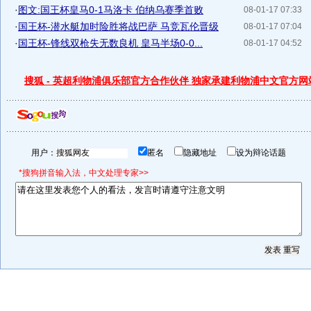
·
图文:国王杯皇马0-1马洛卡 伯纳乌赛季首败
08-01-17 07:33
·
国王杯-潜水艇加时险胜将战巴萨 马竞瓦伦晋级
08-01-17 07:04
·
国王杯-锋线双枪失无数良机 皇马半场0-0...
08-01-17 04:52
搜狐 - 英超利物浦俱乐部官方合作伙伴 独家承建利物浦中文官方网
用户：
匿名
隐藏地址
设为辩论话题
*搜狗拼音输入法，中文处理专家>>