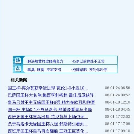
相关新闻
·
国王杯-席尔瓦获幸运进球 瓦伦1-0小胜10...
08-01-24 06:58
·
巴萨国王杯大名单:梅西亨利搭档 最佳后卫缺阵
08-01-24 00:52
·
皇马只射不中无缘国王杯8强 精力在欧冠和联赛
08-01-18 12:10
·
国王杯:主场0-1不敌马洛卡 舒帅淡看皇马出局
08-01-18 04:45
·
西班牙国王杯皇马出局 范尼替补上场仍无...
08-01-17 22:03
·
负于马洛卡无缘国王杯八强 舒斯特尔看到...
08-01-17 17:09
·
西班牙国王杯皇马再次翻船 三冠王巨奖化...
08-01-17 09:10