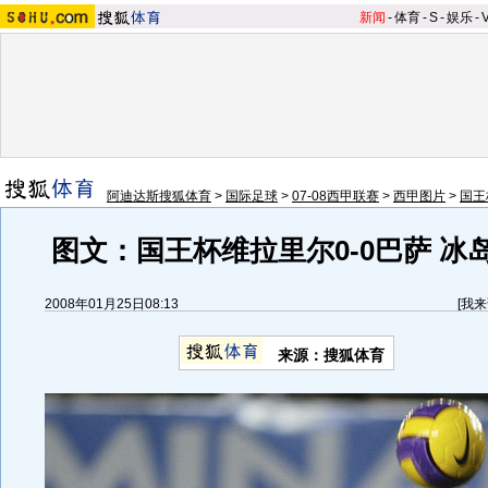
新闻
-
体育
-
S
-
娱乐
-
阿迪达斯搜狐体育
>
国际足球
>
07-08西甲联赛
>
西甲图片
>
国王
图文：国王杯维拉里尔0-0巴萨 冰
2008年01月25日08:13
[
我来
来源：搜狐体育