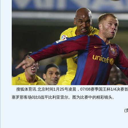
搜狐体育讯 北京时间1月25号凌晨，07/08赛季国王杯1/4决
塞罗那客场0比0战平比利亚雷尔。图为比赛中的精彩镜头。
(