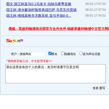
·
图文:国王杯皇马0-1马洛卡 伯纳乌赛季首败
08-01-17 07:33
·
国王杯-潜水艇加时险胜将战巴萨 马竞瓦伦晋级
08-01-17 07:04
·
国王杯-锋线双枪失无数良机 皇马半场0-0...
08-01-17 04:52
搜狐 - 英超利物浦俱乐部官方合作伙伴 独家承建利物浦中文官方网
用户：
匿名
隐藏地址
设为辩论话题
*搜狗拼音输入法，中文处理专家>>