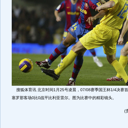
搜狐体育讯 北京时间1月25号凌晨，07/08赛季国王杯1/4决
塞罗那客场0比0战平比利亚雷尔。图为比赛中的精彩镜头。
(