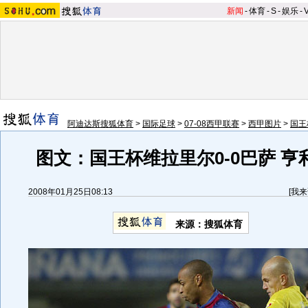
新闻
-
体育
-
S
-
娱乐
-
阿迪达斯搜狐体育
>
国际足球
>
07-08西甲联赛
>
西甲图片
>
国王
图文：国王杯维拉里尔0-0巴萨 亨
2008年01月25日08:13
[
我来
来源：搜狐体育