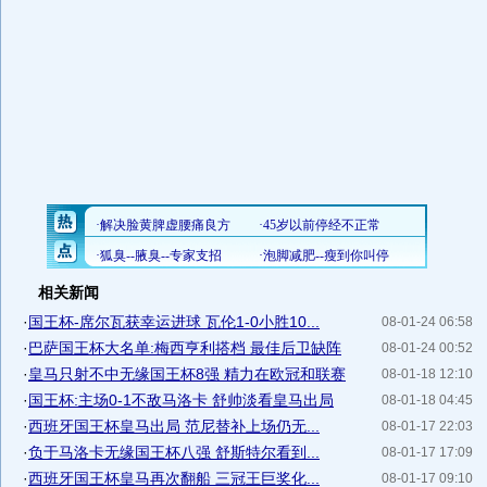
相关新闻
·
国王杯-席尔瓦获幸运进球 瓦伦1-0小胜10...
08-01-24 06:58
·
巴萨国王杯大名单:梅西亨利搭档 最佳后卫缺阵
08-01-24 00:52
·
皇马只射不中无缘国王杯8强 精力在欧冠和联赛
08-01-18 12:10
·
国王杯:主场0-1不敌马洛卡 舒帅淡看皇马出局
08-01-18 04:45
·
西班牙国王杯皇马出局 范尼替补上场仍无...
08-01-17 22:03
·
负于马洛卡无缘国王杯八强 舒斯特尔看到...
08-01-17 17:09
·
西班牙国王杯皇马再次翻船 三冠王巨奖化...
08-01-17 09:10