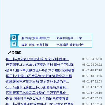
相关新闻
·
国王杯-席尔瓦获幸运进球 瓦伦1-0小胜10...
08-01-24 06:58
·
巴萨国王杯大名单:梅西亨利搭档 最佳后卫缺阵
08-01-24 00:52
·
皇马只射不中无缘国王杯8强 精力在欧冠和联赛
08-01-18 12:10
·
国王杯:主场0-1不敌马洛卡 舒帅淡看皇马出局
08-01-18 04:45
·
西班牙国王杯皇马出局 范尼替补上场仍无...
08-01-17 22:03
·
负于马洛卡无缘国王杯八强 舒斯特尔看到...
08-01-17 17:09
·
西班牙国王杯皇马再次翻船 三冠王巨奖化...
08-01-17 09:10
·
图文:国王杯皇马0-1马洛卡 伯纳乌赛季首败
08-01-17 07:33
·
国王杯-潜水艇加时险胜将战巴萨 马竞瓦伦晋级
08-01-17 07:04