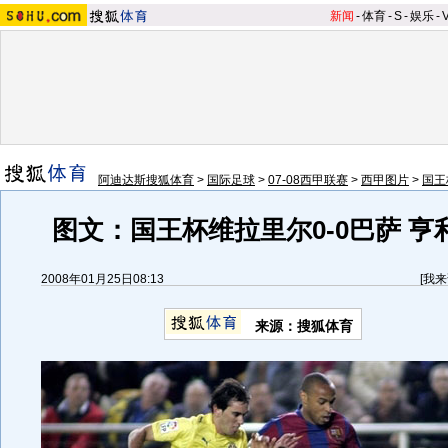
新闻
-
体育
-
S
-
娱乐
-
阿迪达斯搜狐体育
>
国际足球
>
07-08西甲联赛
>
西甲图片
>
国王
图文：国王杯维拉里尔0-0巴萨 亨
2008年01月25日08:13
[
我来
来源：搜狐体育