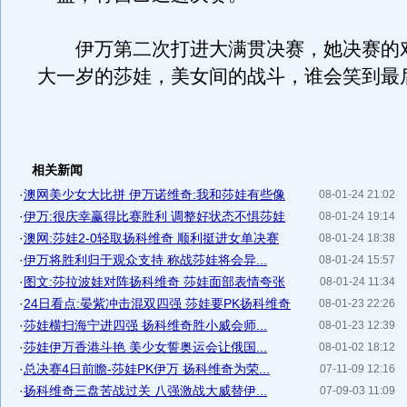
伊万第二次打进大满贯决赛，她决赛的
大一岁的莎娃，美女间的战斗，谁会笑到最
相关新闻
·
澳网美少女大比拼 伊万诺维奇:我和莎娃有些像
08-01-24 21:02
·
伊万:很庆幸赢得比赛胜利 调整好状态不惧莎娃
08-01-24 19:14
·
澳网:莎娃2-0轻取扬科维奇 顺利挺进女单决赛
08-01-24 18:38
·
伊万将胜利归于观众支持 称战莎娃将会异...
08-01-24 15:57
·
图文:莎拉波娃对阵扬科维奇 莎娃面部表情夸张
08-01-24 11:34
·
24日看点:晏紫冲击混双四强 莎娃要PK扬科维奇
08-01-23 22:26
·
莎娃横扫海宁进四强 扬科维奇胜小威会师...
08-01-23 12:39
·
莎娃伊万香港斗艳 美少女誓奥运会让俄国...
08-01-02 18:12
·
总决赛4日前瞻-莎娃PK伊万 扬科维奇为荣...
07-11-09 12:16
·
扬科维奇三盘苦战过关 八强激战大威替伊...
07-09-03 11:09