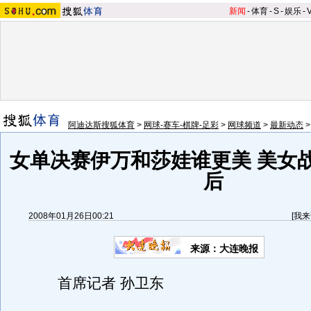
新闻
-
体育
-
S
-
娱乐
-
阿迪达斯搜狐体育
>
网球-赛车-棋牌-足彩
>
网球频道
>
最新动态
女单决赛伊万和莎娃谁更美 美女
后
2008年01月26日00:21
[
我来
来源：大连晚报
首席记者 孙卫东