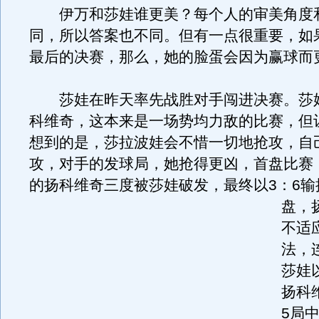
伊万和莎娃谁更美？每个人的审美角度
同，所以答案也不同。但有一点很重要，如
最后的决赛，那么，她的脸蛋会因为赢球而
莎娃在昨天率先战胜对手闯进决赛。莎
科维奇，这本来是一场势均力敌的比赛，但
想到的是，莎拉波娃会不惜一切地抢攻，自
攻，对手的发球局，她抢得更凶，首盘比赛
的扬科维奇三度被莎娃破发，最终以3：6输
盘，
不适
法，
莎娃
扬科
5局