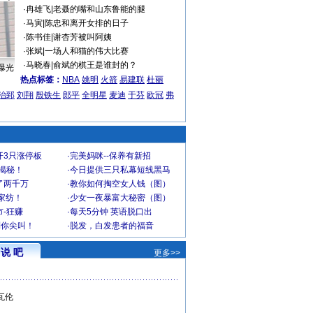
·
冉雄飞
|
老聂的嘴和山东鲁能的腿
·
马寅
|
陈忠和离开女排的日子
·
陈书佳
|
谢杏芳被叫阿姨
·
张斌
|
一场人和猫的伟大比赛
·
马晓春
|
俞斌的棋王是谁封的？
曝光
热点标签：
NBA
姚明
火箭
易建联
杜丽
治郅
刘翔
殷铁生
郎平
全明星
麦迪
于芬
欧冠
弗
开3只涨停板
·
完美妈咪--保养有新招
大揭秘！
·
今日提供三只私幕短线黑马
了两千万
·
教你如何掏空女人钱（图）
家纺！
·
少女一夜暴富大秘密（图）
-狂赚
·
每天5分钟 英语脱口出
到你尖叫！
·
脱发，白发患者的福音
说 吧
更多>>
瓦伦