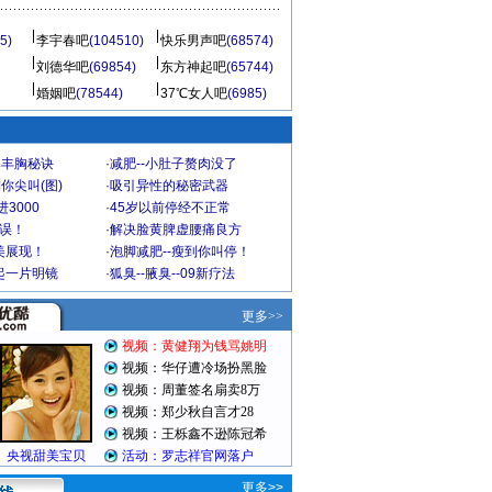
5)
李宇春吧
(104510)
快乐男声吧
(68574)
刘德华吧
(69854)
东方神起吧
(65744)
婚姻吧
(78544)
37℃女人吧
(6985)
爆丰胸秘诀
·
减肥--小肚子赘肉没了
你尖叫(图)
·
吸引异性的秘密武器
3000
·
45岁以前停经不正常
不误！
·
解决脸黄脾虚腰痛良方
美展现！
·
泡脚减肥--瘦到你叫停！
起一片明镜
·
狐臭--腋臭--09新疗法
更多>>