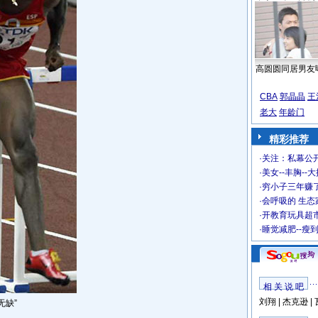
高圆圆同居男友
CBA
郭晶晶
王
老大
年龄门
精彩推荐
·
关注：私幕公
·
美女--丰胸--
·
穷小子三年赚
·
会呼吸的 生态
·
开教育玩具超市
·
睡觉减肥--瘦
相 关 说 吧
刘翔
|
杰克逊
|
无缺”