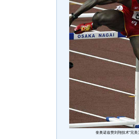
奎奥诺兹赞刘翔技术“完美