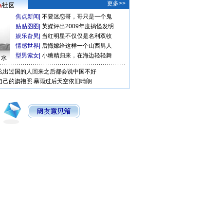
更多>>
焦点新闻
|
不要迷恋哥，哥只是一个鬼
贴贴图图
|
英媒评出2009年度搞怪发明
娱乐旮旯
|
当红明星不仅仅是名利双收
情感世界
|
后悔嫁给这样一个山西男人
型男索女
|
小糖精归来，在海边轻轻舞
口水
么出过国的人回来之后都会说中国不好
自己的旗袍照
暴雨过后天空依旧晴朗