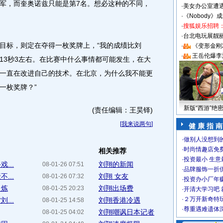
军，而奎奥诺兹只能是第7名。想必这种的不同，
·
美女办公室遭
·
《Nobody》
·
搜狐娱乐招聘
·
台北电玩展靓丽S
标，则定在夺得一枚奖牌上，“我的成绩比刘
·
《变形金刚
·
王岳伦爆李
13秒3左右。在比赛中什么事情都可能发生，在大
一直在改进自己的技术。在北京，为什么我不能更
一枚奖牌？”
新版“西游”绝
(责任编辑：王昊铎)
[
我来说两句
]
健 康 指 南
·
做别人没想到的
·
时尚情趣店免
相关推荐
·
投资最小 生意
...
刘翔的新闻
08-01-26 07:51
·
品牌服饰一折
...
刘翔 女友
08-01-26 07:32
·
投资办小厂年
火炼
刘翔出场费
08-01-25 20:23
·
开清大学习吧 
·
２万开新奇特
...
刘翔香港冷遇
08-01-25 14:58
·
尊重遇难遗体
刘翔嘲讽日本记者
08-01-25 04:02