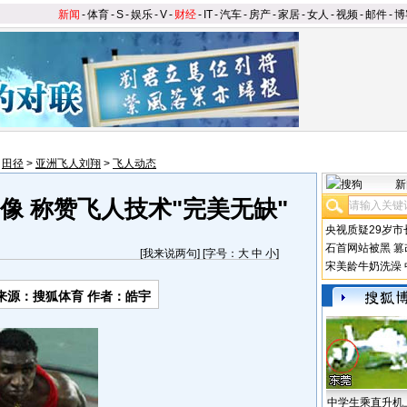
新闻
-
体育
-
S
-
娱乐
-
V
-
财经
-
IT
-
汽车
-
房产
-
家居
-
女人
-
视频
-
邮件
-
博
>
田径
>
亚洲飞人刘翔
>
飞人动态
新
像 称赞飞人技术"完美无缺"
央视质疑29岁市
石首网站被黑
篡
[
我来说两句
] [字号：
大
中
小
]
宋美龄牛奶洗澡
来源：搜狐体育 作者：皓宇
中学生乘直升机