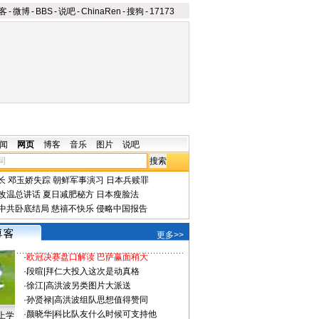
客
-
微博
-
BBS
-
说吧
-
ChinaRen
-
搜狗
-
17173
闻
网页
博客
音乐
图片
说吧
长
邓玉娇失踪
朝鲜军事演习
日本兵赎罪
改温总讲话
夏日减肥秘方
日本瘦脸法
中共卧底结局
慈禧不快乐
侵略中国报告
更多>>
·
欧冠决赛盘口解读 巴萨赢面稍大
·
段暄
|
拜仁大投入这次是动真格
·
徐江
|
高洪波另类图片大派送
·
孙贤禄
|
高洪波组队思想值得赞同
·
颜晓华
|
科比队友什么时候可支持他
上学