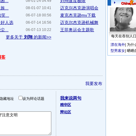
...
刘翔速度极限
08-01-24 04:49
...
迈克尔杰克逊演唱会
08-01-07 10:41
...
麦克杰克逊mv下载
06-07-18 00:56
最好人选
迈克尔杰克逊机械舞
06-07-14 16:56
...
王菲奥运会主题歌
06-07-13 10:22
每天在吞别人
更多关于
刘翔
的新闻>>
漂在海外
|
为什
型男索女
|
晒晒
博客
我要发布
我来说两句
隐藏地址
设为辩论话题
精华区
辩论区