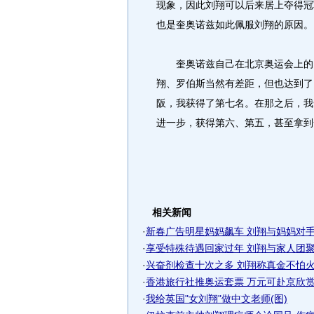
现象，因此刘翔可以后来居上夺得冠
也是奎奥诺兹如此佩服刘翔的原因。
奎奥诺兹自己在北京奥运会上的目
翔、罗伯斯当然有差距，但也达到了
阪，我获得了第七名。在那之后，我
进一步，获得第六、第五，甚至拿到
相关新闻
·
新春广告明星妈妈飙车 刘翔与妈妈对手戏
·
享受特殊待遇回家过年 刘翔与家人团聚不
·
兴奋剂检查十次之多 刘翔称真金不怕
·
香港旅行社推奥运套票 万元可赴京欣赏刘
·
我给英国"女刘翔"做中文老师(图)