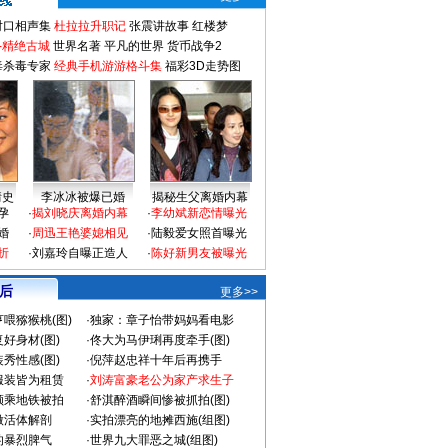
对口相声集
杜拉拉升职记
张震讲故事
红楼梦
-精绝古城
世界名著
平凡的世界
货币战争2
毒杀毒专家
经典手机游游格斗集
福彩3D走势图
情史
李冰冰被爆已婚
揭秘生父离婚内幕
孕
·
揭刘晓庆离婚内幕
·
李幼斌新恋情曝光
婚
·
周迅王艳婆媳相见
·
陆毅爱女照首曝光
折
·
刘嘉玲自曝正造人
·
陈好新男友被曝光
 后
更多>>
喂猕猴桃(图)
·
独家：章子怡带妈妈看电影
好身材(图)
·
佟大为马伊琍再度牵手(图)
秀性感(图)
·
倪萍赵忠祥十年后再携手
服装皆为租赁
·
刘涛富豪老公为家产求生子
颜乘地铁被拍
·
舒淇醉酒瞬间惨被抓拍(图)
做活体解剖
·
实拍漂亮的地摊西施(组图)
的暴烈脾气
·
世界九大罪恶之城(组图)