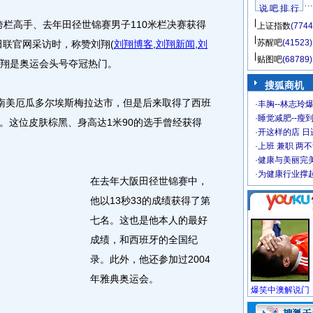
说 吧 排 行
栏高手、去年田径世锦赛男子110米栏决赛获得
上证指数
(7744
苏醒吧
(41523)
田联官网采访时，称赞刘翔
(
刘翔博客
,
刘翔新闻
,
刘
贴图吧
(68789)
刘翔是奥运会头号夺冠热门。
搜狐商机
南美厄瓜多尔埃斯梅拉达市，但是后来取得了西班
·
丰胸--林志玲
·
睡觉减肥--瘦到
。这位皮肤棕黑、身高达1米90的选手曾经获得
·
开这样的店 日进
·
上班 兼职 两
·
健康与美丽完
·
为健康行业撑
在去年大阪田径世锦赛中，
他以13秒33的成绩获得了第
七名。这也是他本人的最好
成绩，和西班牙的全国纪
录。此外，他还参加过2004
年雅典奥运会。