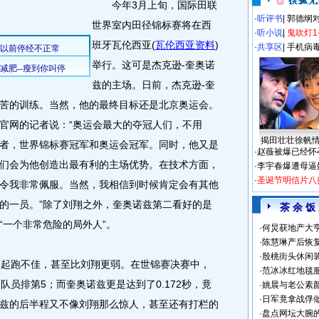
今年3月上旬，国际田联
·
听评书
|
郭德纲
世界室内田径锦标赛将在西
·
听小说
|
鬼吹灯1
班牙瓦伦西亚
(
瓦伦西亚资料
)
·
共享区
|
手机病
举行。这可是杰克逊-奎奥诺
兹的主场。日前，杰克逊-奎
苦的训练。当然，他的最终目标还是北京奥运会。
官网的记者说：“奥运会最大的夺冠人们，不用
揭田壮壮徐帆
者，世界锦标赛冠军和奥运会冠军。同时，他又是
·
赵薇被爆已经怀
们会为他创造出最有利的主场优势。在技术方面，
·
李宇春爆遭母逼
·
圣诞节明信片八
令我非常佩服。当然，我相信到时候肯定会有其他
的一员。”除了刘翔之外，奎奥诺兹第二看好的是
茶 余 饭
“一个非常危险的局外人”。
·
何炅获地产大亨
·
陈慧琳产后恢复
·
殷桃街头休闲装
起跑不佳，甚至比刘翔更弱。在世锦赛决赛中，
·
范冰冰红地毯
8名队员排第5；而奎奥诺兹更是达到了0.172秒，竟
·
姚晨与老公素
·
日军竟拿战俘
兹的后半程又不像刘翔那么惊人，甚至还有打栏的
·
盘点网坛大腕