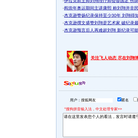
·
伊拉克前主帅刘翔理疗师会诊国足 伤病困
·
阎崇年奥运期间主讲康熙 称刘翔并非民族
·
杰克逊赞扬纪录保持至少30年 刘翔得知笑
·
杰克逊撰文盛赞刘翔是艺术家 破纪录
·
杰克逊预言后人再难超刘翔 新纪录可能尘
关注飞人动态 尽在刘翔
用户：
匿名
*搜狗拼音输入法，中文处理专家>>