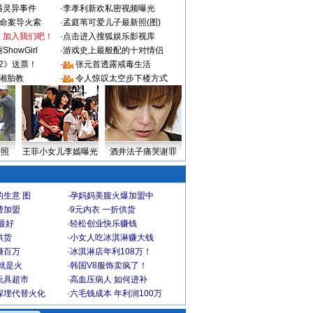
遇灵异事件
·
李孝利新欢私密视频曝光
成命案导火索
·
孟庭苇可爱儿子最新照(图)
：加入我们吧！
·
点击进入搜狐娱乐影视库
howGirl
·
游戏史上最般配的十对情侣
2》送票！
·
张元首透露戒毒生活
湘胎教
·
令人惊叹太空步下楼方式
密照
王菲小女儿李嫣曝光
酒井法子痛哭谢罪
生意 图
·
孕妈妈美腹火爆加盟中
费加盟
·
9元内衣 一折供货
最好
·
轻松创业快乐赚钱
供货
·
小女人吃冰淇淋赚大钱
赚百万
·
冰淇淋店年利108万！
就是火
·
韩国V8服饰卖疯了！
玩具超市
·
高血压病人 如何进补
深埋代替火化
·
六毛钱成本 年利润100万