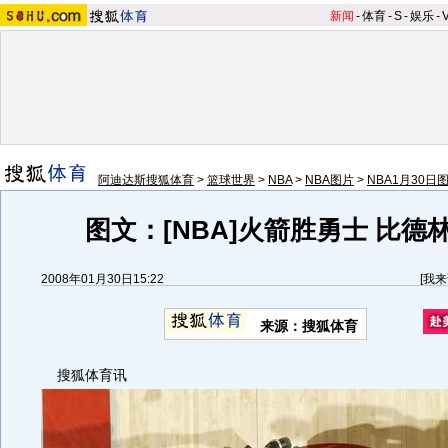
新闻
-
体育
-
S
-
娱乐
-
阿迪达斯搜狐体育
>
篮球世界
>
NBA
>
NBA图片
>
NBA1月30日
图文：[NBA]火箭胜勇士 比德
2008年01月30日15:22
[
我来
来源：搜狐体育
搜狐体育讯