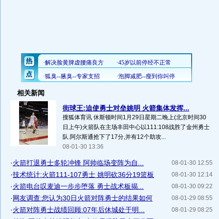
相关新闻
街球王:迫使勇士对垒姚明 火箭集体发挥...
搜狐体育讯 休斯顿时间1月29日星期二晚上(北京时间30
日上午)火箭队在主场丰田中心以111:108战胜了金州勇士
队.阿尔斯通抢下了17分,并有12个助攻...
08-01-30 13:36
·
火箭打退勇士多轮冲锋 阿帅临场变阵为自...
08-01-30 12:55
·
技术统计:火箭111-107勇士 姚明砍36分19篮板
08-01-30 12:14
·
火箭电台叹麦迪一步步堕落 勇士战术板揭...
08-01-30 09:22
·
网友调查:您认为30日火箭对阵勇士的结果如何
08-01-29 08:55
·
火箭对阵勇士战绩回顾:07年后休城处于明...
08-01-29 08:25