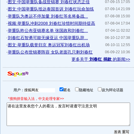
·
图文:中国举重队备战世锦赛 刘春红状态正佳
07-09-15 17:05
·
图文:中国举重队抵达泰国首训 刘春红玩命加练
07-09-14 21:09
·
举重队为奥运不停加量 刘春红等名将备战...
07-08-08 15:00
·
视频:举重队冲刺2008 刘春红珍惜时间期待提高
07-08-04 17:04
·
举重队昨公布亚锦赛名单 张国政和刘春红...
07-04-11 02:02
·
刘春红石智勇可能无缘亚运 中国举重队辞...
06-10-12 07:38
·
图文:举重队载誉归京 奥运冠军刘春红出机场
06-10-11 12:55
·
举重队公布世锦赛阵容 女队老面孔只剩刘春红
06-09-22 10:36
更多关于
刘春红 捐款
的新闻>>
用户：
匿名
隐藏地址
设为辩论话题
*搜狗拼音输入法，中文处理专家>>