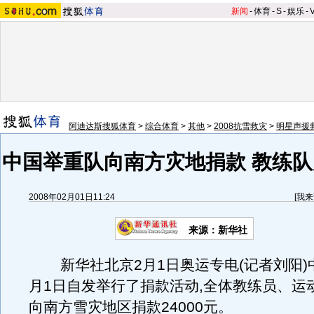
新闻
-
体育
-
S
-
娱乐
-
阿迪达斯搜狐体育
>
综合体育
>
其他
>
2008抗雪救灾
>
明星声援
中国举重队向南方灾地捐款 教练队员
2008年02月01日11:24
[
我来
来源：新华社
新华社北京2月1日奥运专电(记者刘阳)
月1日自发举行了捐款活动,全体教练员、运
向南方雪灾地区捐款24000元。