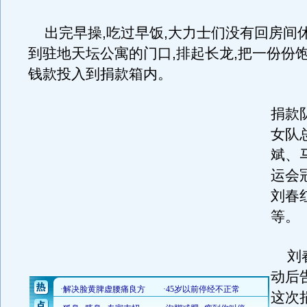
出完早操,吃过早饭,大力士们没有回房间休
到驻地天坛公寓的门口,排起长龙,把一份份
钱款投入到捐款箱内。
捐款
女队
斌、
运会
刘春
等。
刘春
动后
这次