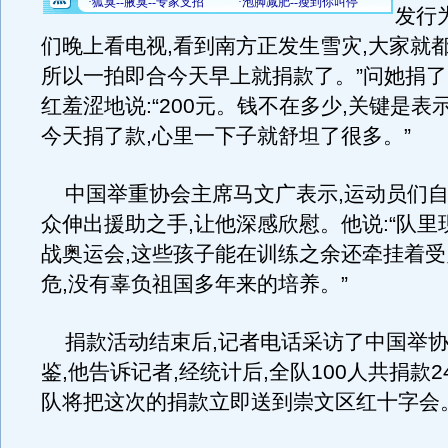
发行
们晚上看电视,看到南方正发生雪灾,大家就都
所以一拍即合今天早上就捐款了。”问她捐了
红羞涩地说:“200元。钱不在多少,关键是表
今天捐了款,心里一下子就舒坦了很多。”
中国举重协会主席马文广表示,运动员们自
众伸出援助之手,让他深感欣慰。他说:“队里
战奥运会,这些孩子能在训练之余还牵挂着
危,没有辜负祖国多年来的培养。”
捐款活动结束后,记者电话采访了中国举协
鉴,他告诉记者,经统计后,全队100人共捐款24
队将把这次的捐款立即送到崇文区红十字会