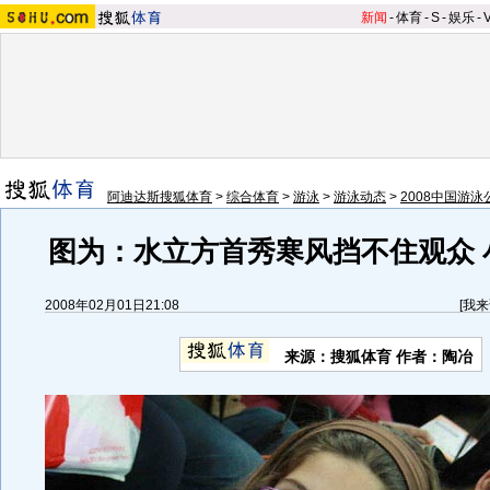
新闻
-
体育
-
S
-
娱乐
-
阿迪达斯搜狐体育
>
综合体育
>
游泳
>
游泳动态
>
2008中国游泳
图为：水立方首秀寒风挡不住观众 
2008年02月01日21:08
[
我来
来源：搜狐体育 作者：陶冶