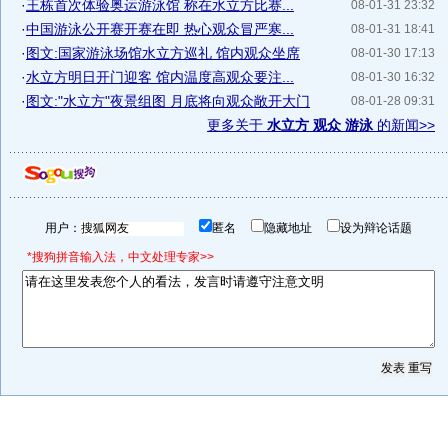
·
王栋首次体验奥运游泳馆 称在水立方比赛...
08-01-31 23:32
·
中国游泳公开赛开赛在即 热心观众冒严寒...
08-01-31 18:41
·
图文:国家游泳场馆水立方巡礼 馆内观众坐席
08-01-30 17:13
·
水立方明日开门迎客 馆内温度高观众要注...
08-01-30 16:32
·
图文:"水立方"夜景组图 月底将向观众敞开大门
08-01-28 09:31
更多关于
水立方 观众 游泳
的新闻>>
用户：
匿名
隐藏地址
设为辩论话题
*搜狗拼音输入法，中文处理专家>>