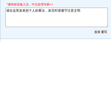
*搜狗拼音输入法，中文处理专家>>