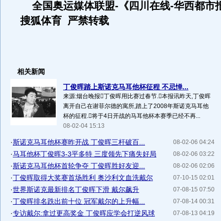
全国奥运媒体联盟-《四川在线-华西都市
搜狐体育 严禁转载
相关新闻
丁俊晖踏上斯诺克马耳他杯征程 不忌惮...
来源:烟台晚报丁俊晖用比赛过春节.本报讯昨天,丁俊晖
离开自己在谢菲尔德的寓所,踏上了2008年斯诺克马耳他
杯的征程.将于4日开战的马耳他杯本赛季已经不再...
08-02-04 15:13
·
斯诺克马耳他杯赛昨开战 丁俊晖三杆破百...
08-02-06 04:24
·
马耳他杯丁俊晖3-3平多特 三度领先下痛失好局
08-02-06 03:22
·
斯诺克马耳他杯首轮争夺 丁俊晖胜好友迎...
08-02-06 02:06
·
丁俊晖取得大奖赛首场胜利 奥沙利文血洗戴尔
07-10-15 02:01
·
世界斯诺克最新排名丁俊晖下滑 戴尔飙升
07-08-15 07:50
·
丁俊晖排名跌出前十位 冠军戴尔的上升幅...
07-08-14 00:31
·
专访戴尔:拿过更高奖金 丁俊晖应学会打逆风球
07-08-13 04:19