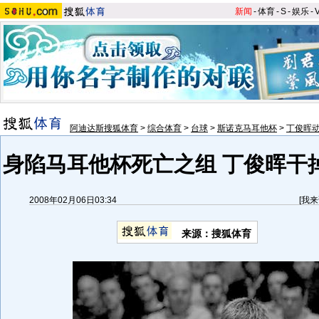
新闻
-
体育
-
S
-
娱乐
-
阿迪达斯搜狐体育
>
综合体育
>
台球
>
斯诺克马耳他杯
>
丁俊晖
身陷马耳他杯死亡之组 丁俊晖干
2008年02月06日03:34
[
我来
来源：搜狐体育