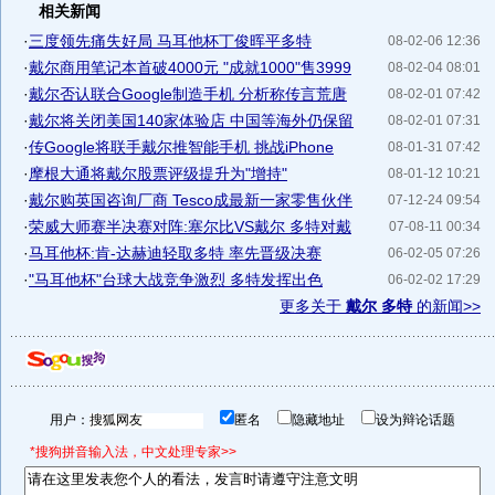
相关新闻
·
三度领先痛失好局 马耳他杯丁俊晖平多特
08-02-06 12:36
·
戴尔商用笔记本首破4000元 "成就1000"售3999
08-02-04 08:01
·
戴尔否认联合Google制造手机 分析称传言荒唐
08-02-01 07:42
·
戴尔将关闭美国140家体验店 中国等海外仍保留
08-02-01 07:31
·
传Google将联手戴尔推智能手机 挑战iPhone
08-01-31 07:42
·
摩根大通将戴尔股票评级提升为"增持"
08-01-12 10:21
·
戴尔购英国咨询厂商 Tesco成最新一家零售伙伴
07-12-24 09:54
·
荣威大师赛半决赛对阵:塞尔比VS戴尔 多特对戴
07-08-11 00:34
·
马耳他杯:肯-达赫迪轻取多特 率先晋级决赛
06-02-05 07:26
·
"马耳他杯"台球大战竞争激烈 多特发挥出色
06-02-02 17:29
更多关于
戴尔 多特
的新闻>>
用户：
匿名
隐藏地址
设为辩论话题
*搜狗拼音输入法，中文处理专家>>