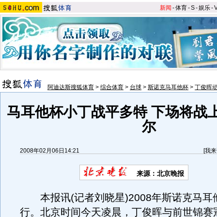
新闻
-
体育
-
S
-
娱乐
-
阿迪达斯搜狐体育
>
综合体育
>
台球
>
斯诺克马耳他杯
>
丁俊晖
马耳他杯小丁战平多特 下场将战
尔
2008年02月06日14:21
[
我来
来源：北京晚报
本报讯(记者刘晓星)2008年斯诺克马耳
行。北京时间今天凌晨，丁俊晖与前世锦赛