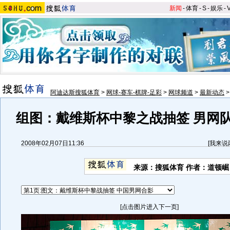
新闻
-
体育
-
S
-
娱乐
-
阿迪达斯搜狐体育
>
网球-赛车-棋牌-足彩
>
网球频道
>
最新动态
组图：戴维斯杯中黎之战抽签 男网
2008年02月07日11:36
[
我来说
来源：搜狐体育 作者：道顿崛
[点击图片进入下一页]