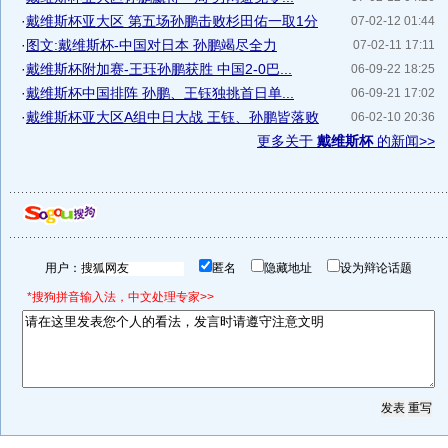
·
戴维斯杯亚大区 第五场孙鹏击败杉田佑一取1分
07-02-12 01:44
·
图文:戴维斯杯-中国对日本 孙鹏竭尽全力
07-02-11 17:11
·
戴维斯杯附加赛-王珏孙鹏获胜 中国2-0巴...
06-09-22 18:25
·
戴维斯杯中国排阵 孙鹏、王钰独挑首日单...
06-09-21 17:02
·
戴维斯杯亚大区A组中日大战 王钰、孙鹏皆落败
06-02-10 20:36
更多关于
戴维斯杯
的新闻>>
用户：
匿名
隐藏地址
设为辩论话题
*搜狗拼音输入法，中文处理专家>>