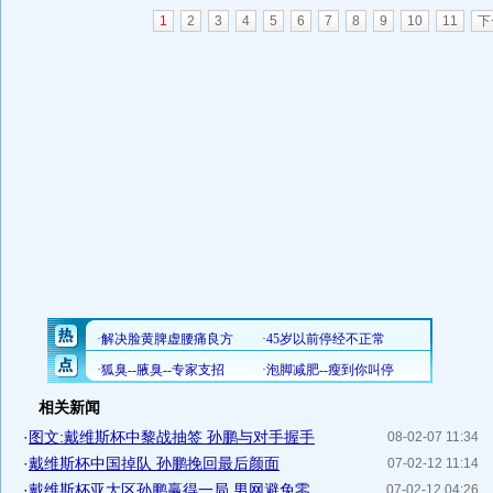
1
2
3
4
5
6
7
8
9
10
11
下
相关新闻
·
图文:戴维斯杯中黎战抽签 孙鹏与对手握手
08-02-07 11:34
·
戴维斯杯中国掉队 孙鹏挽回最后颜面
07-02-12 11:14
·
戴维斯杯亚大区孙鹏赢得一局 男网避免零...
07-02-12 04:26