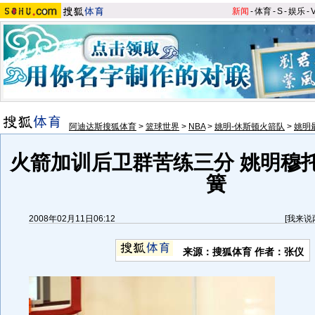
新闻
-
体育
-
S
-
娱乐
-
阿迪达斯搜狐体育
>
篮球世界
>
NBA
>
姚明-休斯顿火箭队
>
姚明
火箭加训后卫群苦练三分 姚明穆
簧
2008年02月11日06:12
[
我来说
来源：搜狐体育 作者：张仪