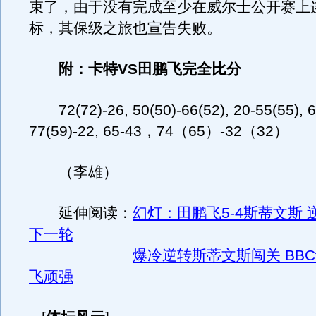
束了，由于没有完成至少在威尔士公开赛上
标，其保级之旅也宣告失败。
附：卡特VS田鹏飞完全比分
72(72)-26, 50(50)-66(52), 20-55(55), 6
77(59)-22, 65-43，74（65）-32（32）
（李雄）
延伸阅读：
幻灯：田鹏飞5-4斯蒂文斯
下一轮
爆冷逆转斯蒂文斯闯关 BB
飞顽强