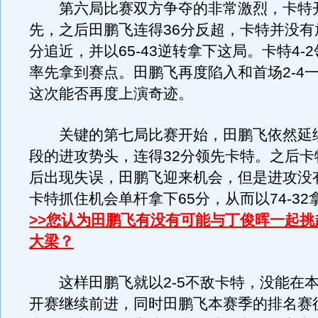
第六局比赛双方争夺的非常激烈，卡特开局
先，之后田鹏飞连得36分反超，卡特并没有
分追近，并以65-43逆转拿下这局。卡特4-
率先拿到赛点。田鹏飞再度陷入和首场2-4
这次能否再度上演奇迹。
关键的第七局比赛开始，田鹏飞依然延
段的进攻势头，连得32分领先卡特。之后卡
后出现失误，田鹏飞迎来机会，但是进攻没
卡特抓住机会单杆拿下65分，从而以74-3
>>您认为田鹏飞有没有可能与丁俊晖一起挑
大梁？
这样田鹏飞就以2-5不敌卡特，没能在本
开赛继续前进，同时田鹏飞本赛季的排名赛