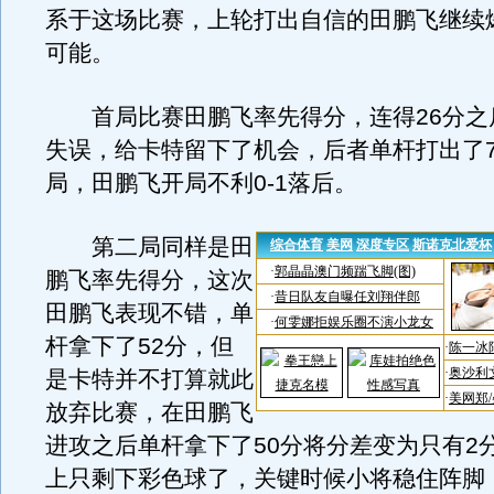
系于这场比赛，上轮打出自信的田鹏飞继续
可能。
首局比赛田鹏飞率先得分，连得26分之
失误，给卡特留下了机会，后者单杆打出了7
局，田鹏飞开局不利0-1落后。
第二局同样是田
鹏飞率先得分，这次
田鹏飞表现不错，单
杆拿下了52分，但
是卡特并不打算就此
放弃比赛，在田鹏飞
进攻之后单杆拿下了50分将分差变为只有2
上只剩下彩色球了，关键时候小将稳住阵脚，以