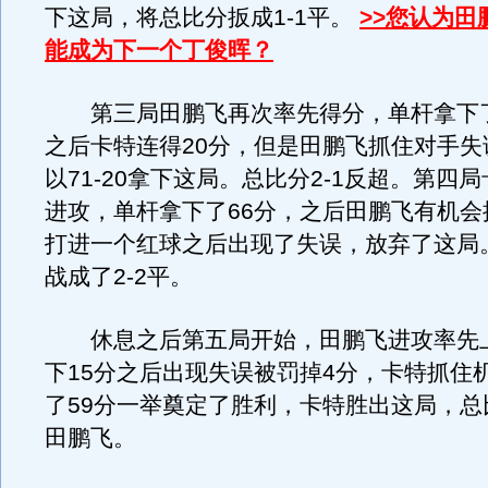
下这局，将总比分扳成1-1平。
>>您认为田
能成为下一个丁俊晖？
第三局田鹏飞再次率先得分，单杆拿下了
之后卡特连得20分，但是田鹏飞抓住对手失
以71-20拿下这局。总比分2-1反超。第四
进攻，单杆拿下了66分，之后田鹏飞有机会
打进一个红球之后出现了失误，放弃了这局
战成了2-2平。
休息之后第五局开始，田鹏飞进攻率先
下15分之后出现失误被罚掉4分，卡特抓住
了59分一举奠定了胜利，卡特胜出这局，总比
田鹏飞。