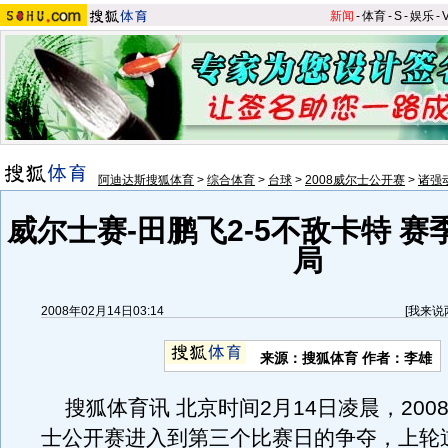
新闻
-
体育
-
S
-
娱乐
-
阿迪达斯搜狐体育
>
综合体育
>
台球
>
2008威尔士公开赛
>
诸强
威尔士赛-田鹏飞2-5不敌卡特 
局
2008年02月14日03:14
[
我来说
来源：搜狐体育 作者：李雄
搜狐体育讯 北京时间2月14日凌晨，200
士公开赛进入到第三个比赛日的争夺，上轮