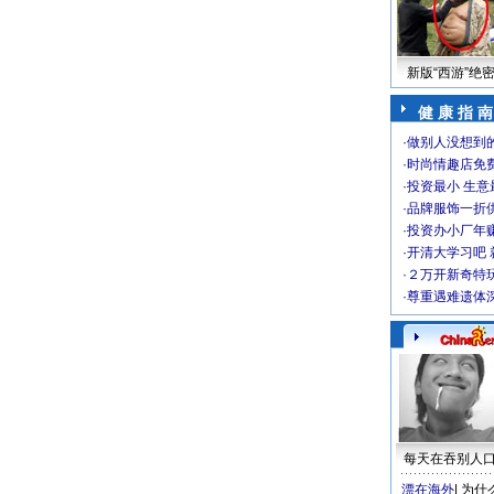
新版“西游”绝
健 康 指 南
·
做别人没想到的
·
时尚情趣店免
·
投资最小 生意
·
品牌服饰一折
·
投资办小厂年
·
开清大学习吧 
·
２万开新奇特
·
尊重遇难遗体
每天在吞别人
漂在海外
|
为什