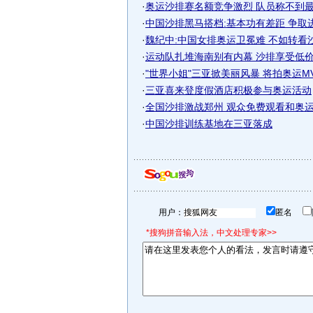
·
奥运沙排赛名额竞争激烈 队员称不到最后
·
中国沙排黑马搭档:基本功有差距 争取
·
魏纪中:中国女排奥运卫冕难 不如转看
·
运动队扎堆海南别有内幕 沙排享受低价"奥
·
"世界小姐"三亚掀美丽风暴 将拍奥运MV
·
三亚喜来登度假酒店积极参与奥运活动
·
全国沙排激战郑州 观众免费观看和奥运选
·
中国沙排训练基地在三亚落成
用户：
匿名
*搜狗拼音输入法，中文处理专家>>