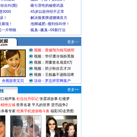
你尖叫(图)
·
吸引异性的秘密武器
3000
·
45岁以前停经不正常
不误！
·
解决脸黄脾虚腰痛良方
美展现！
·
泡脚减肥--瘦到你叫停！
起一片明镜
·
狐臭--腋臭--09新疗法
更多>>
对口相声集
杜拉拉升职记
张震讲故事
红楼梦
-精绝古城
世界名著
平凡的世界
货币战争2
毒杀毒专家
经典手机游游格斗集
福彩3D走势图