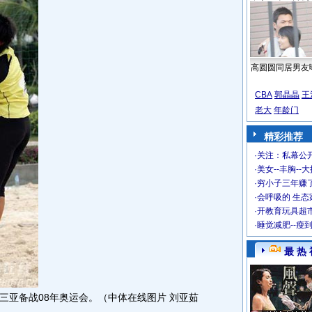
高圆圆同居男友
CBA
郭晶晶
王
老大
年龄门
精彩推荐
·
关注：私幕公
·
美女--丰胸--
·
穷小子三年赚
·
会呼吸的 生态
·
开教育玩具超市
·
睡觉减肥--瘦
最 热 
三亚备战08年奥运会。（中体在线图片 刘亚茹