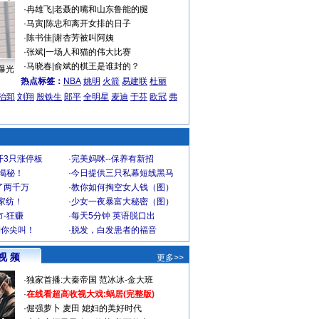
·
冉雄飞
|
老聂的嘴和山东鲁能的腿
·
马寅
|
陈忠和离开女排的日子
·
陈书佳
|
谢杏芳被叫阿姨
·
张斌
|
一场人和猫的伟大比赛
·
马晓春
|
俞斌的棋王是谁封的？
曝光
热点标签：
NBA
姚明
火箭
易建联
杜丽
治郅
刘翔
殷铁生
郎平
全明星
麦迪
于芬
欧冠
弗
开3只涨停板
·
完美妈咪--保养有新招
大揭秘！
·
今日提供三只私幕短线黑马
了两千万
·
教你如何掏空女人钱（图）
家纺！
·
少女一夜暴富大秘密（图）
-狂赚
·
每天5分钟 英语脱口出
到你尖叫！
·
脱发，白发患者的福音
视 频
更多>>
·
独家首播:大秦帝国
范冰冰-金大班
·
在线看超高收视大戏:
蜗居(完整版)
·
倔强萝卜
麦田
媳妇的美好时代