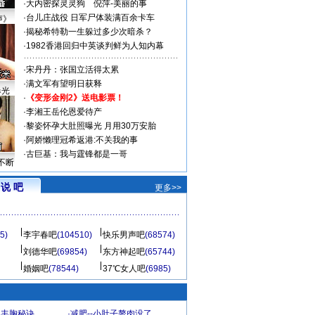
·
大内密探灵灵狗
倪萍-美丽的事
·
台儿庄战役 日军尸体装满百余卡车
声》
·
揭秘希特勒一生躲过多少次暗杀？
·
1982香港回归中英谈判鲜为人知内幕
·
宋丹丹：张国立活得太累
·
满文军有望明日获释
曝光
·
《变形金刚2》送电影票！
·
李湘王岳伦恩爱待产
·
黎姿怀孕大肚照曝光 月用30万安胎
·
阿娇懒理冠希返港:不关我的事
·
古巨基：我与霆锋都是一哥
不断
说 吧
更多>>
5)
李宇春吧
(104510)
快乐男声吧
(68574)
刘德华吧
(69854)
东方神起吧
(65744)
婚姻吧
(78544)
37℃女人吧
(6985)
爆丰胸秘诀
·
减肥--小肚子赘肉没了