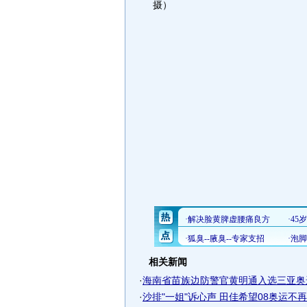
摄）
相关新闻
·
海南省苗族边防警官黄明通入选三亚奥
·
沙排"一姐"诉心声 田佳希望08奥运不再留