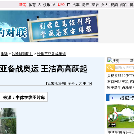
新闻
-
体育
-
S
-
娱乐
-
V
-
财经
-
IT
-
汽车
-
房产
-
家居
-
女人
-
视频
-
邮件
-
博
>
排球
>
沙滩排球图片
>
沙排三亚备战奥运
新
亚备战奥运 王洁高高跃起
央视质疑29岁市
石首网站被黑
篡
[
我来说两句
] [字号：
大
中
小
]
宋美龄牛奶洗澡
来源：中体在线图片库
中学生乘直升机