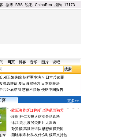
客
-
微博
-
BBS
-
说吧
-
ChinaRen
-
搜狗
-
17173
闻
网页
博客
音乐
图片
说吧
长
邓玉娇失踪
朝鲜军事演习
日本兵赎罪
改温总讲话
夏日减肥秘方
日本瘦脸法
中共卧底结局
慈禧不快乐
侵略中国报告
更多>>
·
欧冠决赛盘口解读 巴萨赢面稍大
·
段暄
|
拜仁大投入这次是动真格
·
徐江
|
高洪波另类图片大派送
·
孙贤禄
|
高洪波组队思想值得赞同
·
颜晓华
|
科比队友什么时候可支持他
上学