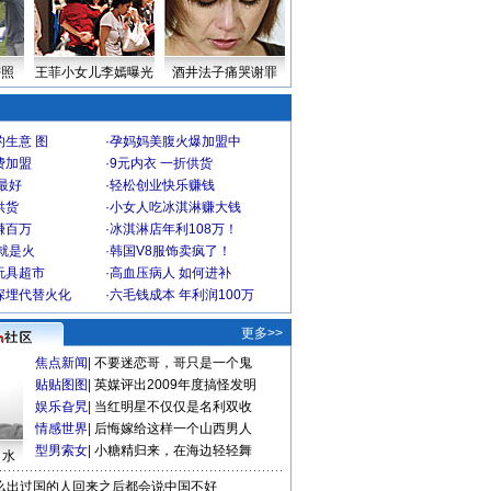
密照
王菲小女儿李嫣曝光
酒井法子痛哭谢罪
生意 图
·
孕妈妈美腹火爆加盟中
费加盟
·
9元内衣 一折供货
最好
·
轻松创业快乐赚钱
供货
·
小女人吃冰淇淋赚大钱
赚百万
·
冰淇淋店年利108万！
就是火
·
韩国V8服饰卖疯了！
玩具超市
·
高血压病人 如何进补
深埋代替火化
·
六毛钱成本 年利润100万
更多>>
焦点新闻
|
不要迷恋哥，哥只是一个鬼
贴贴图图
|
英媒评出2009年度搞怪发明
娱乐旮旯
|
当红明星不仅仅是名利双收
情感世界
|
后悔嫁给这样一个山西男人
型男索女
|
小糖精归来，在海边轻轻舞
口水
么出过国的人回来之后都会说中国不好