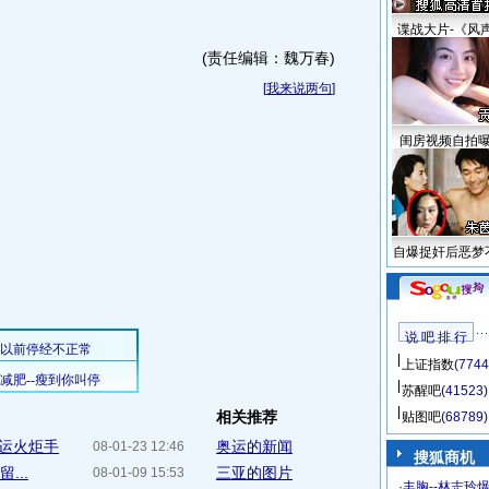
谍战大片-《风
(责任编辑：魏万春)
[
我来说两句
]
闺房视频自拍
自爆捉奸后恶梦
说 吧 排 行
上证指数
(7744
苏醒吧
(41523)
相关推荐
贴图吧
(68789)
运火炬手
奥运的新闻
08-01-23 12:46
搜狐商机
...
三亚的图片
08-01-09 15:53
·
丰胸--林志玲