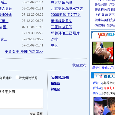
...
奥运场馆鸟巢
08-01-09 01:34
·
睡觉减肥--瘦到
进入奥运
北京奥运鸟巢水立方
08-01-09 01:31
·
开这样的店 日进
沙排冲金
2008奥运征文范文
07-12-25 06:22
·
上班 兼职 两
·
健康与美丽完
...
奥运板块龙头
07-12-21 06:07
·
为健康行业撑
(图)
三亚旅游丑闻
07-11-06 21:49
邓超孙俪三亚照片
07-09-30 15:22
...
沙排
07-09-14 09:29
奥运
07-01-09 01:41
更多关于
沙排
的新闻>>
我要发布
我来说两句
隐藏地址
设为辩论话题
·
听评书
|
郭德纲
精华区
·
听小说
|
鬼吹灯1
辩论区
·
共享区
|
手机病