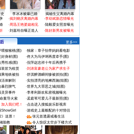
情史
李冰冰被爆已婚
揭秘生父离婚内幕
孕
·
揭刘晓庆离婚内幕
·
李幼斌新恋情曝光
婚
·
周迅王艳婆媳相见
·
陆毅爱女照首曝光
折
·
刘嘉玲自曝正造人
·
陈好新男友被曝光
 后
更多>>
喂猕猴桃(图)
·
独家：章子怡带妈妈看电影
好身材(图)
·
佟大为马伊琍再度牵手(图)
秀性感(图)
·
倪萍赵忠祥十年后再携手
服装皆为租赁
·
刘涛富豪老公为家产求生子
颜乘地铁被拍
·
舒淇醉酒瞬间惨被抓拍(图)
做活体解剖
·
实拍漂亮的地摊西施(组图)
的暴烈脾气
·
世界九大罪恶之城(组图)
遇灵异事件
·
李孝利新欢私密视频曝光
成命案导火索
·
孟庭苇可爱儿子最新照(图)
：加入我们吧！
·
点击进入搜狐娱乐影视库
howGirl
·
游戏史上最般配的十对情侣
2》送票！
·
张元首透露戒毒生活
湘胎教
·
令人惊叹太空步下楼方式