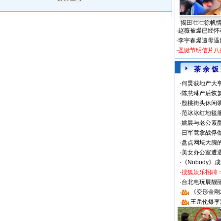
揭田壮壮徐帆
·
赵薇被爆已经怀
·
李宇春爆遭母逼
·
圣诞节明信片八
茶 余 饭
·
何炅获地产大亨
·
陈慧琳产后恢复
·
殷桃街头休闲装
·
范冰冰红地毯
·
姚晨与老公素
·
日军竟拿战俘
·
盘点网坛大腕
·
美女办公室遭
·
《Nobody》
·
搜狐娱乐招聘
·
台北电玩展靓丽S
·
《变形金刚
·
王岳伦爆李