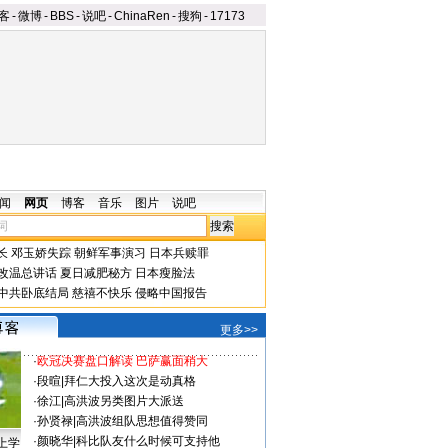
客
-
微博
-
BBS
-
说吧
-
ChinaRen
-
搜狗
-
17173
闻
网页
博客
音乐
图片
说吧
长
邓玉娇失踪
朝鲜军事演习
日本兵赎罪
改温总讲话
夏日减肥秘方
日本瘦脸法
中共卧底结局
慈禧不快乐
侵略中国报告
更多>>
·
欧冠决赛盘口解读 巴萨赢面稍大
·
段暄
|
拜仁大投入这次是动真格
·
徐江
|
高洪波另类图片大派送
·
孙贤禄
|
高洪波组队思想值得赞同
·
颜晓华
|
科比队友什么时候可支持他
上学