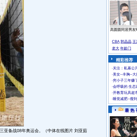
高圆圆同居男友
CBA
郭晶晶
王
老大
年龄门
精彩推荐
·
关注：私幕公
·
美女--丰胸--
·
穷小子三年赚
·
会呼吸的 生态
·
开教育玩具超市
·
睡觉减肥--瘦
最 热 
三亚备战08年奥运会。（中体在线图片 刘亚茹