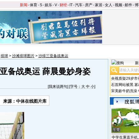
新闻
-
体育
-
S
-
娱乐
-
V
-
财经
-
IT
-
汽车
-
房产
-
家居
-
女人
-
视频
-
邮件
-
博
>
排球
>
沙滩排球图片
>
沙排三亚备战奥运
新
亚备战奥运 薛晨曼妙身姿
央视质疑29岁市
石首网站被黑
篡
[
我来说两句
] [字号：
大
中
小
]
宋美龄牛奶洗澡
来源：中体在线图片库
中学生乘直升机