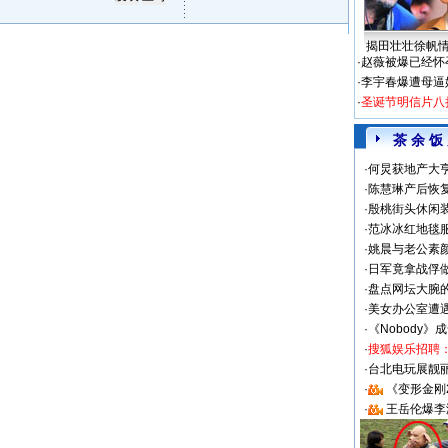
揭田壮壮徐帆
·
赵薇被爆已经怀
·
李宇春爆遭母逼
·
圣诞节明信片八
茶 余 饭
·
何炅获地产大亨
·
陈慧琳产后恢复
·
殷桃街头休闲装
·
范冰冰红地毯
·
姚晨与老公素
·
日军竟拿战俘
·
盘点网坛大腕
·
美女办公室遭
·
《Nobody》
·
搜狐娱乐招聘
·
台北电玩展靓丽S
·
《变形金刚
·
王岳伦爆李