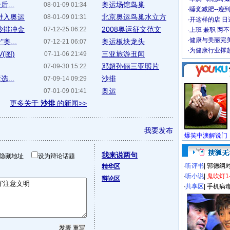
...
奥运场馆鸟巢
08-01-09 01:34
·
睡觉减肥--瘦到
进入奥运
北京奥运鸟巢水立方
08-01-09 01:31
·
开这样的店 日进
沙排冲金
2008奥运征文范文
07-12-25 06:22
·
上班 兼职 两
·
健康与美丽完
...
奥运板块龙头
07-12-21 06:07
·
为健康行业撑
(图)
三亚旅游丑闻
07-11-06 21:49
邓超孙俪三亚照片
07-09-30 15:22
...
沙排
07-09-14 09:29
奥运
07-01-09 01:41
更多关于
沙排
的新闻>>
我要发布
我来说两句
隐藏地址
设为辩论话题
·
听评书
|
郭德纲
精华区
·
听小说
|
鬼吹灯1
辩论区
·
共享区
|
手机病