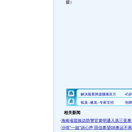
摄）
相关新闻
·
海南省苗族边防警官黄明通入选三亚奥
·
沙排"一姐"诉心声 田佳希望08奥运不再留