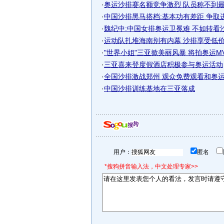
·
奥运沙排赛名额竞争激烈 队员称不到最后
·
中国沙排黑马搭档:基本功有差距 争取
·
魏纪中:中国女排奥运卫冕难 不如转看
·
运动队扎堆海南别有内幕 沙排享受低价"奥
·
"世界小姐"三亚掀美丽风暴 将拍奥运MV
·
三亚喜来登度假酒店积极参与奥运活动
·
全国沙排激战郑州 观众免费观看和奥运选
·
中国沙排训练基地在三亚落成
用户：
匿名
*搜狗拼音输入法，中文处理专家>>