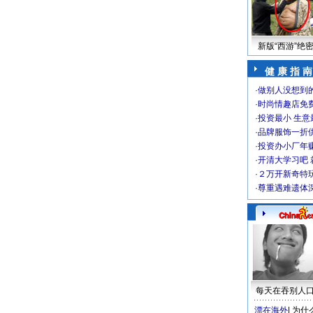
新版“西游”绝
健 康 指 南
·
做别人没想到的
·
时尚情趣店免
·
投资最小 生意
·
品牌服饰一折
·
投资办小厂年
·
开清大学习吧 
·
２万开新奇特
·
尊重遇难遗体
每天在吞别人
漂在海外
|
为什