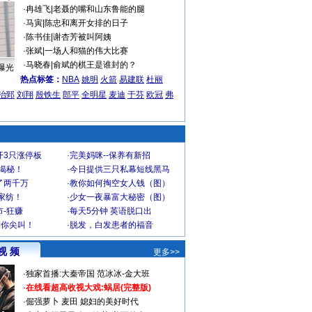
·
冉雄飞
|
老聂的嘴和山东鲁能的腿
·
马寅
|
陈忠和离开女排的日子
·
陈书佳
|
谢杏芳被叫阿姨
·
张斌
|
一场人和猫的伟大比赛
·
马晓春
|
俞斌的棋王是谁封的？
曝光
热点标签：
NBA
姚明
火箭
易建联
杜丽
治郅
刘翔
殷铁生
郎平
全明星
麦迪
于芬
欧冠
弗
开3只涨停板
·
完美妈咪--保养有新招
大揭秘！
·
今日提供三只私幕短线黑马
了两千万
·
教你如何掏空女人钱（图）
家纺！
·
少女一夜暴富大秘密（图）
-狂赚
·
每天5分钟 英语脱口出
到你尖叫！
·
脱发，白发患者的福音
视 频
更多>>
·
独家首播:大秦帝国
范冰冰-金大班
·
在线看超高收视大戏:
蜗居(完整版)
·
倔强萝卜
麦田
媳妇的美好时代