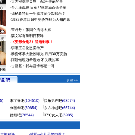
·
大内密探灵灵狗
倪萍-美丽的事
·
台儿庄战役 日军尸体装满百余卡车
声》
·
揭秘希特勒一生躲过多少次暗杀？
·
1982香港回归中英谈判鲜为人知内幕
·
宋丹丹：张国立活得太累
·
满文军有望明日获释
曝光
·
《变形金刚2》送电影票！
·
李湘王岳伦恩爱待产
·
黎姿怀孕大肚照曝光 月用30万安胎
·
阿娇懒理冠希返港:不关我的事
·
古巨基：我与霆锋都是一哥
不断
说 吧
更多>>
5)
李宇春吧
(104510)
快乐男声吧
(68574)
刘德华吧
(69854)
东方神起吧
(65744)
婚姻吧
(78544)
37℃女人吧
(6985)
爆丰胸秘诀
·
减肥--小肚子赘肉没了