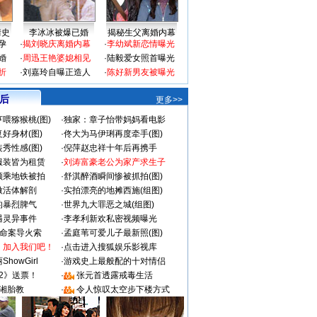
情史
李冰冰被爆已婚
揭秘生父离婚内幕
孕
·
揭刘晓庆离婚内幕
·
李幼斌新恋情曝光
婚
·
周迅王艳婆媳相见
·
陆毅爱女照首曝光
折
·
刘嘉玲自曝正造人
·
陈好新男友被曝光
 后
更多>>
喂猕猴桃(图)
·
独家：章子怡带妈妈看电影
好身材(图)
·
佟大为马伊琍再度牵手(图)
秀性感(图)
·
倪萍赵忠祥十年后再携手
服装皆为租赁
·
刘涛富豪老公为家产求生子
颜乘地铁被拍
·
舒淇醉酒瞬间惨被抓拍(图)
做活体解剖
·
实拍漂亮的地摊西施(组图)
的暴烈脾气
·
世界九大罪恶之城(组图)
遇灵异事件
·
李孝利新欢私密视频曝光
成命案导火索
·
孟庭苇可爱儿子最新照(图)
：加入我们吧！
·
点击进入搜狐娱乐影视库
howGirl
·
游戏史上最般配的十对情侣
2》送票！
·
张元首透露戒毒生活
湘胎教
·
令人惊叹太空步下楼方式