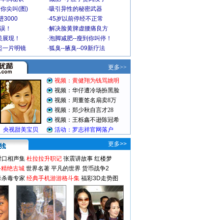
你尖叫(图)
·
吸引异性的秘密武器
3000
·
45岁以前停经不正常
不误！
·
解决脸黄脾虚腰痛良方
美展现！
·
泡脚减肥--瘦到你叫停！
起一片明镜
·
狐臭--腋臭--09新疗法
更多>>
对口相声集
杜拉拉升职记
张震讲故事
红楼梦
-精绝古城
世界名著
平凡的世界
货币战争2
毒杀毒专家
经典手机游游格斗集
福彩3D走势图