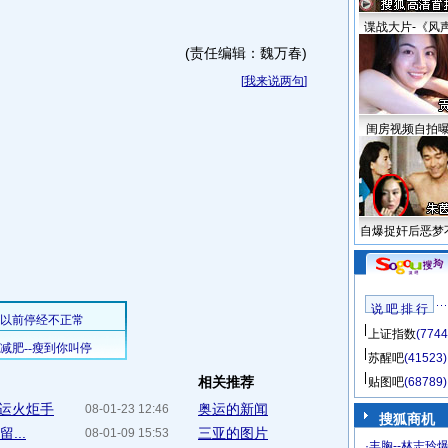
谍战大片-《风
(责任编辑：魏万春)
[
我来说两句
]
闺房视频自拍
自爆捉奸后恶梦
说 吧 排 行
上证指数
(7744
苏醒吧
(41523)
相关推荐
贴图吧
(68789)
运火炬手
奥运的新闻
08-01-23 12:46
搜狐商机
...
三亚的图片
08-01-09 15:53
·
丰胸--林志玲