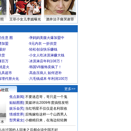
密照
王菲小女儿李嫣曝光
酒井法子痛哭谢罪
生意 图
·
孕妈妈美腹火爆加盟中
费加盟
·
9元内衣 一折供货
最好
·
轻松创业快乐赚钱
供货
·
小女人吃冰淇淋赚大钱
赚百万
·
冰淇淋店年利108万！
就是火
·
韩国V8服饰卖疯了！
玩具超市
·
高血压病人 如何进补
深埋代替火化
·
六毛钱成本 年利润100万
更多>>
焦点新闻
|
不要迷恋哥，哥只是一个鬼
贴贴图图
|
英媒评出2009年度搞怪发明
娱乐旮旯
|
当红明星不仅仅是名利双收
情感世界
|
后悔嫁给这样一个山西男人
型男索女
|
小糖精归来，在海边轻轻舞
口水
么出过国的人回来之后都会说中国不好