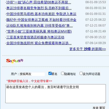
·
沙排"一姐"诉心声 田佳希望08奥运不再留...
08-01-09 15:53
·
奥运沙排赛名额竞争激烈 队员称不到最后...
08-01-09 01:34
·
中国沙排黑马搭档:基本功有差距 争取进入奥运
08-01-09 01:31
·
魏纪中:中国女排奥运卫冕难 不如转看沙排冲金
07-12-25 06:22
·
运动队扎堆海南别有内幕 沙排享受低价"奥...
07-12-21 06:07
·
"世界小姐"三亚掀美丽风暴 将拍奥运MV(图)
07-11-06 21:49
·
三亚喜来登度假酒店积极参与奥运活动
07-09-30 15:22
·
全国沙排激战郑州 观众免费观看和奥运选...
07-09-14 09:29
更多关于
沙排
的新闻>>
用户：
匿名
隐藏地址
设为辩论话题
*搜狗拼音输入法，中文处理专家>>