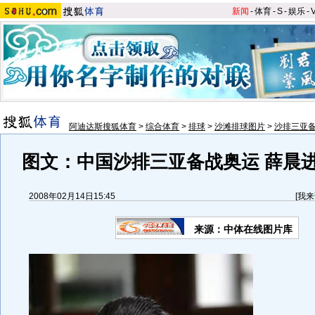
新闻
-
体育
-
S
-
娱乐
-
阿迪达斯搜狐体育
>
综合体育
>
排球
>
沙滩排球图片
>
沙排三亚
图文：中国沙排三亚备战奥运 薛晨
2008年02月14日15:45
[
我来
来源：中体在线图片库