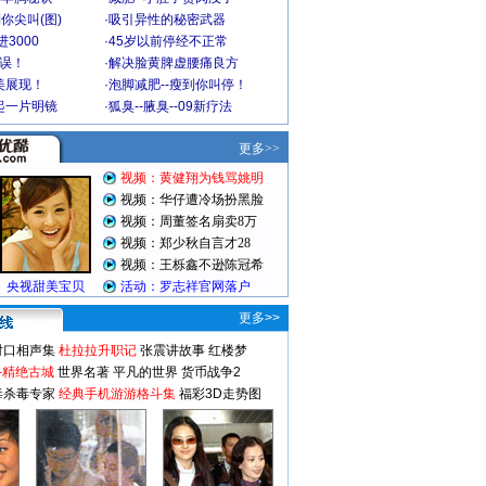
你尖叫(图)
·
吸引异性的秘密武器
3000
·
45岁以前停经不正常
不误！
·
解决脸黄脾虚腰痛良方
美展现！
·
泡脚减肥--瘦到你叫停！
起一片明镜
·
狐臭--腋臭--09新疗法
更多>>
对口相声集
杜拉拉升职记
张震讲故事
红楼梦
-精绝古城
世界名著
平凡的世界
货币战争2
毒杀毒专家
经典手机游游格斗集
福彩3D走势图