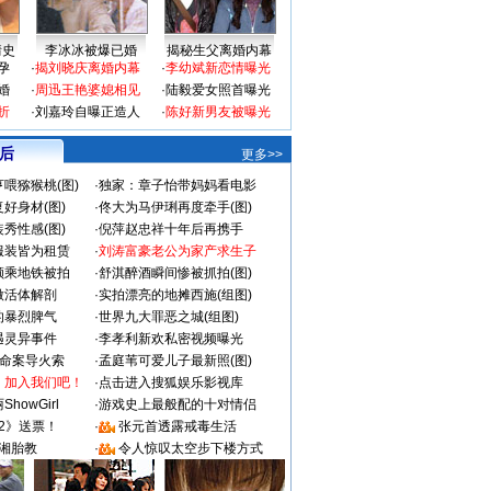
情史
李冰冰被爆已婚
揭秘生父离婚内幕
孕
·
揭刘晓庆离婚内幕
·
李幼斌新恋情曝光
婚
·
周迅王艳婆媳相见
·
陆毅爱女照首曝光
折
·
刘嘉玲自曝正造人
·
陈好新男友被曝光
 后
更多>>
喂猕猴桃(图)
·
独家：章子怡带妈妈看电影
好身材(图)
·
佟大为马伊琍再度牵手(图)
秀性感(图)
·
倪萍赵忠祥十年后再携手
服装皆为租赁
·
刘涛富豪老公为家产求生子
颜乘地铁被拍
·
舒淇醉酒瞬间惨被抓拍(图)
做活体解剖
·
实拍漂亮的地摊西施(组图)
的暴烈脾气
·
世界九大罪恶之城(组图)
遇灵异事件
·
李孝利新欢私密视频曝光
成命案导火索
·
孟庭苇可爱儿子最新照(图)
：加入我们吧！
·
点击进入搜狐娱乐影视库
howGirl
·
游戏史上最般配的十对情侣
2》送票！
·
张元首透露戒毒生活
湘胎教
·
令人惊叹太空步下楼方式