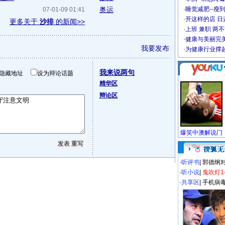
奥运
·
睡觉减肥--瘦到
07-01-09 01:41
·
开这样的店 日进
更多关于
沙排
的新闻>>
·
上班 兼职 两
·
健康与美丽完
我要发布
·
为健康行业撑
我来说两句
隐藏地址
设为辩论话题
精华区
辩论区
·
听评书
|
郭德纲
·
听小说
|
鬼吹灯1
·
共享区
|
手机病