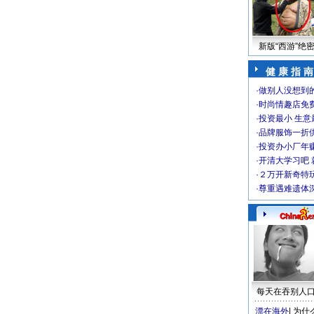
新版“西游”绝
健 康 指 南
·
做别人没想到的
·
时尚情趣店免
·
投资最小 生意
·
品牌服饰一折
·
投资办小厂年
·
开清大学习吧 
·
２万开新奇特
·
尊重遇难遗体
每天在吞别人
漂在海外
|
为什