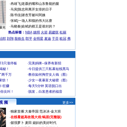
·
冉雄飞
|
老聂的嘴和山东鲁能的腿
·
马寅
|
陈忠和离开女排的日子
·
陈书佳
|
谢杏芳被叫阿姨
·
张斌
|
一场人和猫的伟大比赛
·
马晓春
|
俞斌的棋王是谁封的？
曝光
热点标签：
NBA
姚明
火箭
易建联
杜丽
治郅
刘翔
殷铁生
郎平
全明星
麦迪
于芬
欧冠
弗
开3只涨停板
·
完美妈咪--保养有新招
大揭秘！
·
今日提供三只私幕短线黑马
了两千万
·
教你如何掏空女人钱（图）
家纺！
·
少女一夜暴富大秘密（图）
-狂赚
·
每天5分钟 英语脱口出
到你尖叫！
·
脱发，白发患者的福音
视 频
更多>>
·
独家首播:大秦帝国
范冰冰-金大班
·
在线看超高收视大戏:
蜗居(完整版)
·
倔强萝卜
麦田
媳妇的美好时代