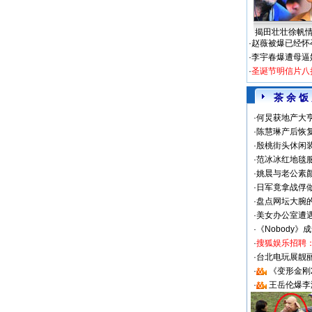
揭田壮壮徐帆
·
赵薇被爆已经怀
·
李宇春爆遭母逼
·
圣诞节明信片八
茶 余 饭
·
何炅获地产大亨
·
陈慧琳产后恢复
·
殷桃街头休闲装
·
范冰冰红地毯
·
姚晨与老公素
·
日军竟拿战俘
·
盘点网坛大腕
·
美女办公室遭
·
《Nobody》
·
搜狐娱乐招聘
·
台北电玩展靓丽S
·
《变形金刚
·
王岳伦爆李