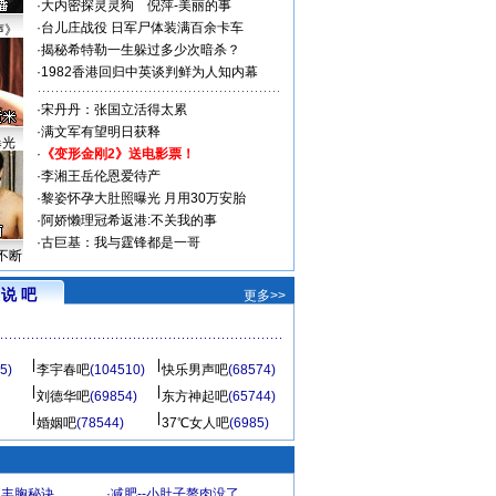
·
大内密探灵灵狗
倪萍-美丽的事
·
台儿庄战役 日军尸体装满百余卡车
声》
·
揭秘希特勒一生躲过多少次暗杀？
·
1982香港回归中英谈判鲜为人知内幕
·
宋丹丹：张国立活得太累
·
满文军有望明日获释
曝光
·
《变形金刚2》送电影票！
·
李湘王岳伦恩爱待产
·
黎姿怀孕大肚照曝光 月用30万安胎
·
阿娇懒理冠希返港:不关我的事
·
古巨基：我与霆锋都是一哥
不断
说 吧
更多>>
5)
李宇春吧
(104510)
快乐男声吧
(68574)
刘德华吧
(69854)
东方神起吧
(65744)
婚姻吧
(78544)
37℃女人吧
(6985)
爆丰胸秘诀
·
减肥--小肚子赘肉没了