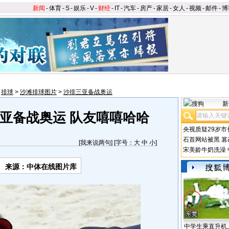
新闻
-
体育
-
S
-
娱乐
-
V
-
财经
-
IT
-
汽车
-
房产
-
家居
-
女人
-
视频
-
邮件
-
博
>
排球
>
沙滩排球图片
>
沙排三亚备战奥运
新
亚备战奥运 队友嘻嘻哈哈
央视质疑29岁市
石首网站被黑
篡
[
我来说两句
] [字号：
大
中
小
]
宋美龄牛奶洗澡
来源：中体在线图片库
中学生乘直升机