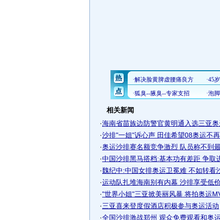
相关新闻
·
海南省苗族边防警官黄明通入选三亚奥
·
沙排"一姐"诉心声 田佳希望08奥运不再留
·
奥运沙排赛名额竞争激烈 队员称不到最后
·
中国沙排黑马搭档:基本功有差距 争取
·
魏纪中:中国女排奥运卫冕难 不如转看
·
运动队扎堆海南别有内幕 沙排享受低价"奥
·
"世界小姐"三亚掀美丽风暴 将拍奥运MV
·
三亚喜来登度假酒店积极参与奥运活动
·
全国沙排激战郑州 观众免费观看和奥运选