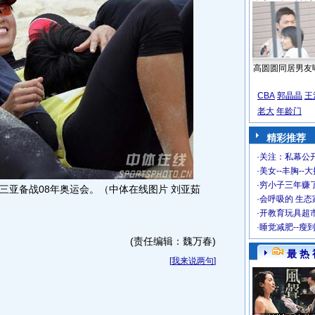
高圆圆同居男友
CBA
郭晶晶
王
老大
年龄门
精彩推荐
·
关注：私幕公
·
美女--丰胸--
·
穷小子三年赚
三亚备战08年奥运会。（中体在线图片 刘亚茹
·
会呼吸的 生态
·
开教育玩具超市
·
睡觉减肥--瘦
(责任编辑：魏万春)
最 热 
[
我来说两句
]