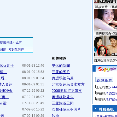
谍战大片-《风
闺房视频自拍
相关推荐
自爆捉奸后恶梦
运火炬手
奥运的新闻
08-01-23 12:46
...
三亚的图片
08-01-09 15:53
...
奥运场馆鸟巢
08-01-09 01:34
说 吧 排 行
进入奥运
北京奥运鸟巢水立方
08-01-09 01:31
上证指数
(7744
沙排冲金
2008奥运征文范文
07-12-25 06:22
苏醒吧
(41523)
...
奥运板块龙头
07-12-21 06:07
贴图吧
(68789)
(图)
三亚旅游丑闻
07-11-06 21:49
邓超孙俪三亚照片
搜狐商机
07-09-30 15:22
...
沙排
07-09-14 09:29
·
丰胸--林志玲