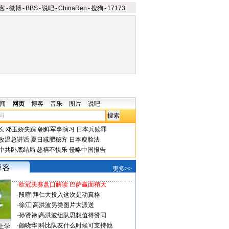
客
-
微博
-
BBS
-
说吧
-
ChinaRen
-
搜狗
-
17173
闻
网页
博客
音乐
图片
说吧
长
邓玉娇失踪
朝鲜军事演习
日本兵赎罪
改温总讲话
夏日减肥秘方
日本瘦脸法
中共卧底结局
慈禧不快乐
侵略中国报告
更多>>
·
欧冠决赛盘口解读 巴萨赢面稍大
·
段暄
|
拜仁大投入这次是动真格
·
徐江
|
高洪波另类图片大派送
·
孙贤禄
|
高洪波组队思想值得赞同
·
颜晓华
|
科比队友什么时候可支持他
上学