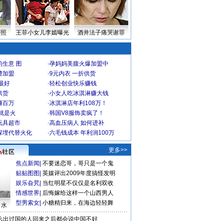
密照
王菲小女儿李嫣曝光
酒井法子痛哭谢罪
生意 图
·
孕妈妈美腹火爆加盟中
费加盟
·
9元内衣 一折供货
最好
·
轻松创业快乐赚钱
供货
·
小女人吃冰淇淋赚大钱
赚百万
·
冰淇淋店年利108万！
就是火
·
韩国V8服饰卖疯了！
玩具超市
·
高血压病人 如何进补
深埋代替火化
·
六毛钱成本 年利润100万
更多>>
焦点新闻
|
不要迷恋哥，哥只是一个鬼
贴贴图图
|
英媒评出2009年度搞怪发明
娱乐旮旯
|
当红明星不仅仅是名利双收
情感世界
|
后悔嫁给这样一个山西男人
型男索女
|
小糖精归来，在海边轻轻舞
口水
么出过国的人回来之后都会说中国不好