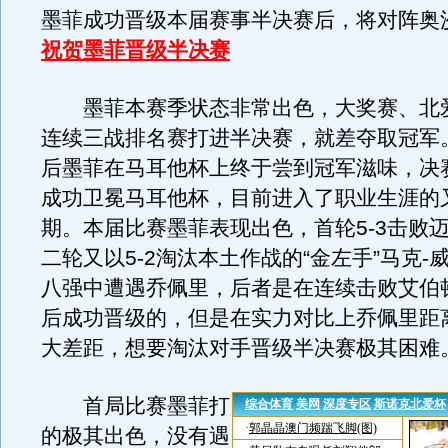
墨菲成功晋级本届赛事半决赛后，将对阵奥
祝贺墨菲晋级半决赛
墨菲本赛季状态非常出色，大奖赛、北
连续三战排名赛打进半决赛，就差夺取冠军。
后墨菲在马耳他杯上终于尝到冠军滋味，决
成功卫冕马耳他杯，目前进入了职业生涯的
期。本届比赛墨菲表现出色，首轮5-3击败
二轮又以5-2淘汰本土作战的“金左手”马克-
八强中遭遇乔佩里，后者是在连续击败艾伯
后成功晋级的，但是在实力对比上乔佩里距
大差距，想要淘汰对手晋级半决赛极其困难
首局比赛墨菲打
的极其出色，没有遇