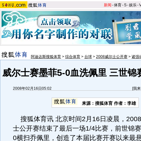
新闻
-
体育
-
S
-
娱乐
-
阿迪达斯搜狐体育
>
综合体育
>
台球
>
2008威尔士公开赛
>
诸强
威尔士赛墨菲5-0血洗佩里 三世
2008年02月16日05:02
[
我来
来源：搜狐体育 作者：李雄
搜狐体育讯 北京时间2月16日凌晨，200
士公开赛结束了最后一场1/4比赛，前世锦赛
0横扫乔佩里，创造了本届比赛开赛以来最