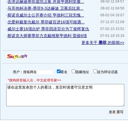
·
击溃达赫迪墨菲成功卫冕 并肩亨德利笑傲...
08-02-11 04:57
·
马耳他杯决赛-墨菲9-3达赫迪 卫冕后比肩...
08-02-11 04:50
·
斯诺克威尔士公开赛介绍 亨德利三冠无愧...
08-02-04 16:07
·
北爱杯戴复仇戴尔 墨菲破百进16强可能遇...
07-11-07 21:09
·
威尔士赛16强出炉 墨菲四连百分为丁俊晖复仇
07-02-15 15:52
·
斯诺克大师赛墨菲力克戴维斯亨德利 晋级8强
07-01-18 10:19
更多关于
墨菲
的新闻>>
用户：
匿名
隐藏地址
设为辩论话题
*搜狗拼音输入法，中文处理专家>>