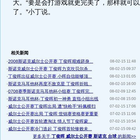
大。“要是会打游戏就更完美了，那样就可
了。”小丁说。
相关新闻
·
2008斯诺克威尔士公开赛 丁俊晖艰难跻身...
08-02-15 11:48
·
斯诺克威尔士公开赛 丁俊晖力克坎贝尔杀...
08-02-15 09:37
·
丁俊晖出征威尔士公开赛 小晖自信能够顶...
08-02-13 01:05
·
斯诺克马耳他杯再度不敌克星 丁俊晖折戟...
08-02-10 16:00
·
0708赛季斯诺克马耳他杯小组赛 丁俊晖完...
08-02-09 12:45
·
斯诺克马耳他杯-丁俊晖初一神勇 直指小组出线
08-02-08 15:00
·
威尔士公开赛丁俊晖出局 遭"快枪手"科佩横扫
07-02-15 17:06
·
威尔士公开赛出局 丁俊晖:世锦赛资格赛更重要
07-02-15 11:06
·
威尔士公开赛首轮遭淘汰 情人节丁俊晖蒙...
07-02-15 10:54
·
威尔士公开赛冷门迭起 丁俊晖首轮惨败未...
07-02-15 09:42
更多关于
丁俊晖 威尔士公开赛 斯诺克 台球
的新闻>>