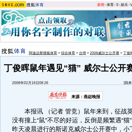
新闻
-
体育
-
S
-
娱乐
-
阿迪达斯搜狐体育
>
综合体育
>
台球
>
2008威尔士公开赛
>
丁俊
丁俊晖鼠年遇见“猫” 威尔士公开
2008年02月16日08:26
[
我来
来源：燕赵晚报
本报讯 （记者 管竞）鼠年来到，征战
没有撞上“鼠”不尽的好运，反倒是频繁遇“猫
昨天凌晨进行的斯诺克威尔士公开赛中，小