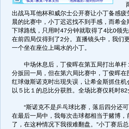
两
出战马耳他杯和威尔士公开赛让小丁备感疲
晨的比赛中，小丁迟迟找不到手感，而希金
下球路线，只用时47分钟就取得了4比0领
在前四局仅得到了2分。直播镜头中，我们
一个坐在座位上喝水的小丁。
中场休息后，丁俊晖在第五局打出单杆
分扳回一局，但在第六局比赛中，丁俊晖在
红球做斯诺克时出现失误，让希金斯抓住机
以５比１的总比分获胜。全场比赛仅耗时82
“斯诺克不是乒乓球比赛，落后四分还可
在最后一局中，我每次击球都相当于赌博，
了，在这种情况下我很难翻盘。”小丁赛后