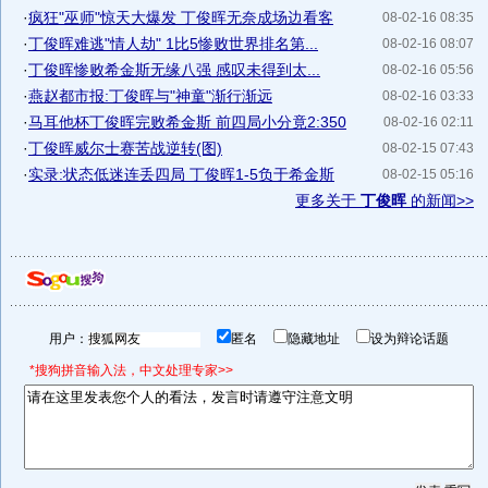
·
疯狂"巫师"惊天大爆发 丁俊晖无奈成场边看客
08-02-16 08:35
·
丁俊晖难逃"情人劫" 1比5惨败世界排名第...
08-02-16 08:07
·
丁俊晖惨败希金斯无缘八强 感叹未得到太...
08-02-16 05:56
·
燕赵都市报:丁俊晖与"神童"渐行渐远
08-02-16 03:33
·
马耳他杯丁俊晖完败希金斯 前四局小分竟2:350
08-02-16 02:11
·
丁俊晖威尔士赛苦战逆转(图)
08-02-15 07:43
·
实录:状态低迷连丢四局 丁俊晖1-5负于希金斯
08-02-15 05:16
更多关于
丁俊晖
的新闻>>
用户：
匿名
隐藏地址
设为辩论话题
*搜狗拼音输入法，中文处理专家>>