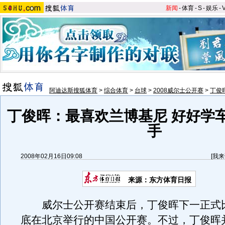
新闻
-
体育
-
S
-
娱乐
-
阿迪达斯搜狐体育
>
综合体育
>
台球
>
2008威尔士公开赛
>
丁俊
丁俊晖：最喜欢兰博基尼 好好学
手
2008年02月16日09:08
[
我来
来源：东方体育日报
威尔士公开赛结束后，丁俊晖下一正式比
底在北京举行的中国公开赛。不过，丁俊晖