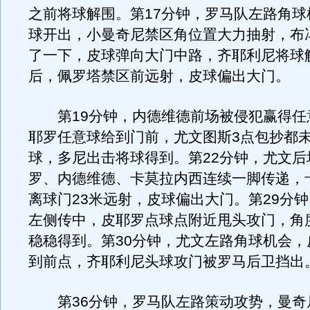
之前将球解围。第17分钟，罗马队左路角球
球开出，小曼奇尼禁区角位置大力抽射，布
了一下，皮球弹向大门中路，齐耶利尼将球
后，佩罗塔禁区前远射，皮球偏出大门。
第19分钟，内德维德前场被侵犯赢得任
耶罗任意球给到门前，尤文图斯3点包抄都
球，多尼出击将球得到。第22分钟，尤文后
罗、内德维德、卡莫拉内西连续一脚传递，
离球门23米远射，皮球偏出大门。第29分
左侧传中，皮耶罗点球点附近甩头攻门，角
稳稳得到。第30分钟，尤文左路角球机会，
到前点，齐耶利尼头球攻门被罗马后卫挡出
第36分钟，罗马队左路策动攻势，曼奇