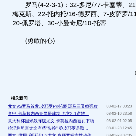
罗马(4-2-3-1)：32-多尼/77-卡塞蒂、2
梅克斯、22-托内托/16-德罗西、7-皮萨罗/1
20-佩罗塔、30-小曼奇尼/10-托蒂
(勇敢的心)
相关新闻
·
尤文VS罗马首发:皮耶罗PK托蒂 斑马三叉戟强攻
08-02-17 03:23
·
意甲-卡莫拉内西亚昆塔建功 尤文2-1逆转...
08-02-10 23:58
·
意大利杯国米残阵破尤文 卡莫拉内西被罚下场
08-02-01 02:05
·
拉涅利坦言尤文有些"失控" 称皮耶罗是取...
08-01-28 12:45
·
图文:[意甲]利沃诺1-3尤文 皮耶罗标志性动作
08-01-28 07:35