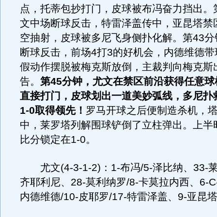
点，托蒂包抄打门，皮球被布冯奋力挡出。第
文中场断球反击，特雷泽盖传中，亚昆塔禁
空抽射，皮球被多尼飞身侧扑化解。第43分
断球反击，前场4打3的好机会，内德维德带
假动作摆脱被梅克斯放倒，主裁判向梅克斯
告。
第45分钟，尤文在禁区前沿获得任意球
直接打门，皮球划出一道美妙弧线，多尼扑
1-0取得领先！
罗马开球之后便制造杀机，
中，莱罗塔列解围球铲倒了立柱弹出。上半
比分锁定在1-0。
尤文(4-3-1-2)：1-布冯/5-泽比纳、33-
齐耶利尼、28-莫利纳罗/8-卡莫拉内西、6-C
内德维德/10-皮耶罗/17-特雷泽盖、9-亚昆