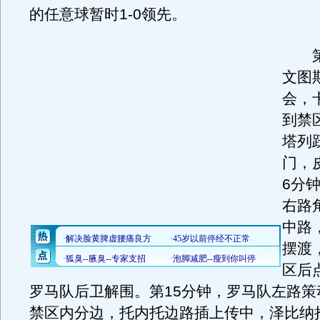
的任意球暂时1-0领先。
第3
文图
会，
到禁
塔列
门，
6分
右路
中路
摆渡
区后
罗马队后卫解围。第15分钟，罗马队左路策
禁区内分边，托内托边路插上传中，泽比纳