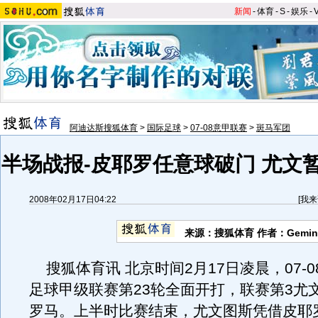
新闻
-
体育
-
S
-
娱乐
-
阿迪达斯搜狐体育
>
国际足球
>
07-08意甲联赛
>
斑马军团
半场战报-皮耶罗任意球破门 尤文暂
2008年02月17日04:22
[
我来
来源：搜狐体育 作者：Gemin
搜狐体育讯 北京时间2月17日凌晨，07-
足球甲级联赛第23轮全面开打，联赛第3尤
罗马。上半时比赛结束，尤文图斯凭借皮耶