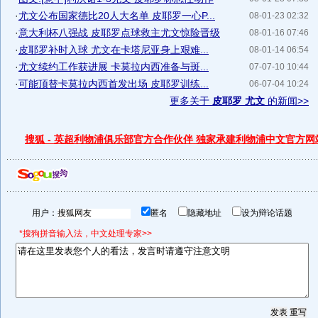
·
尤文公布国家德比20人大名单 皮耶罗一心P...
08-01-23 02:32
·
意大利杯八强战 皮耶罗点球救主尤文惊险晋级
08-01-16 07:46
·
皮耶罗补时入球 尤文在卡塔尼亚身上艰难...
08-01-14 06:54
·
尤文续约工作获进展 卡莫拉内西准备与斑...
07-07-10 10:44
·
可能顶替卡莫拉内西首发出场 皮耶罗训练...
06-07-04 10:24
更多关于
皮耶罗 尤文
的新闻>>
搜狐 - 英超利物浦俱乐部官方合作伙伴 独家承建利物浦中文官方网
用户：
匿名
隐藏地址
设为辩论话题
*搜狗拼音输入法，中文处理专家>>