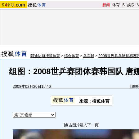
新闻
-
体育
-
S
-
娱乐
-
阿迪达斯搜狐体育
>
综合体育
>
乒乓球
>
2008世界乒乓球锦标赛
组图：2008世乒赛团体赛韩国队 唐
2008年02月20日15:46
[
我来
来源：搜狐体育
[点击图片进入下一页]