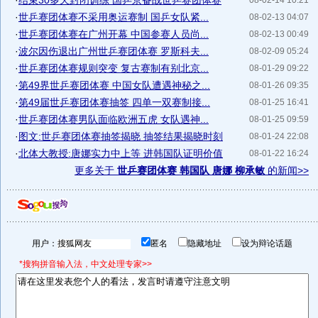
·
结束30多天封闭训练 国乒京备战世乒赛团体赛
08-02-14 10:21
·
世乒赛团体赛不采用奥运赛制 国乒女队紧...
08-02-13 04:07
·
世乒赛团体赛在广州开幕 中国参赛人员尚...
08-02-13 00:49
·
波尔因伤退出广州世乒赛团体赛 罗斯科夫...
08-02-09 05:24
·
世乒赛团体赛规则突变 复古赛制有别北京...
08-01-29 09:22
·
第49界世乒赛团体赛 中国女队遭遇神秘之...
08-01-26 09:35
·
第49届世乒赛团体赛抽签 四单一双赛制接...
08-01-25 16:41
·
世乒赛团体赛男队面临欧洲五虎 女队遇神...
08-01-25 09:59
·
图文:世乒赛团体赛抽签揭晓 抽签结果揭晓时刻
08-01-24 22:08
·
北体大教授:唐娜实力中上等 进韩国队证明价值
08-01-22 16:24
更多关于
世乒赛团体赛 韩国队 唐娜 柳承敏
的新闻>>
用户：
匿名
隐藏地址
设为辩论话题
*搜狗拼音输入法，中文处理专家>>