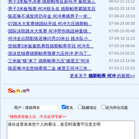
·
男子3米板半决赛:德斯帕蒂反超何冲 秦凯第三
08-02-21 12:12
·
男子3米板预赛:何冲获头名 德斯帕蒂紧随其后
08-02-20 18:19
·
陈若琳不满发挥仍夺金 何冲勇摘男子一米...
07-09-24 16:13
·
07跳水大奖赛德国站开战 何冲力压德斯帕...
07-06-24 06:30
·
国际泳联跳水大奖赛 何冲带伤挑战神童德...
07-05-10 05:48
·
何冲走出阴影陈若琳闪亮10米台 跳水队小...
07-04-16 11:23
·
世锦赛3米板秦凯勇胜德斯帕蒂夺冠 何冲无...
07-03-24 08:44
·
游泳世锦赛德斯帕蒂预赛力压何冲 萨乌丁...
07-03-24 02:31
·
三米板"狼"来了 德斯帕蒂力压"难度王"何冲
07-03-23 14:56
·
陈若琳冲击世锦赛第二金 难度王何冲三米...
07-03-21 02:53
更多关于
德斯帕蒂 何冲
的新闻>>
用户：
匿名
隐藏地址
设为辩论话题
*搜狗拼音输入法，中文处理专家>>