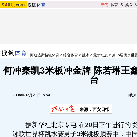
新闻
-
体育
-
S
-
娱乐
-
阿迪达斯搜狐体育
>
综合体育
>
跳水
>
最新动态
>
第16届跳水世
何冲秦凯3米板冲金牌 陈若琳王
台
2008年02月21日15:54
[
我来
来源：西安日报
据新华社北京专电 在20日下午进行的“好
泳联世界杯跳水赛男子3米跳板预赛中，中