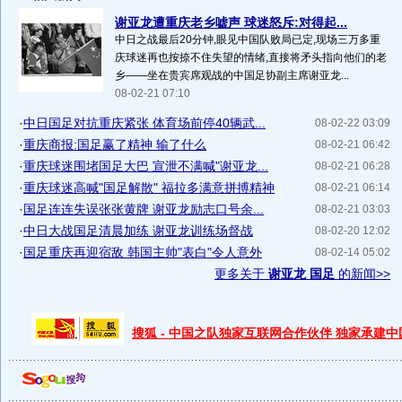
谢亚龙遭重庆老乡嘘声 球迷怒斥:对得起...
中日之战最后20分钟,眼见中国队败局已定,现场三万多重
庆球迷再也按捺不住失望的情绪,直接将矛头指向他们的老
乡——坐在贵宾席观战的中国足协副主席谢亚龙...
08-02-21 07:10
·
中日国足对抗重庆紧张 体育场前停40辆武...
08-02-22 03:09
·
重庆商报:国足赢了精神 输了什么
08-02-21 06:42
·
重庆球迷围堵国足大巴 宣泄不满喊"谢亚龙...
08-02-21 06:28
·
重庆球迷高喊"国足解散" 福拉多满意拼搏精神
08-02-21 06:14
·
国足连连失误张张黄牌 谢亚龙励志口号余...
08-02-21 03:03
·
中日大战国足清晨加练 谢亚龙训练场督战
08-02-20 12:02
·
国足重庆再迎宿敌 韩国主帅"表白"令人意外
08-02-14 05:02
更多关于
谢亚龙 国足
的新闻>>
搜狐 - 中国之队独家互联网合作伙伴 独家承建