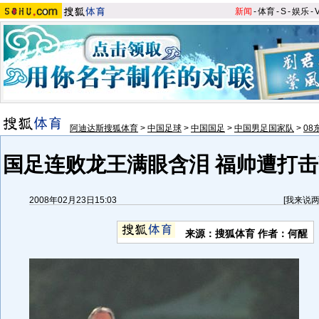
新闻
-
体育
-
S
-
娱乐
-
阿迪达斯搜狐体育
>
中国足球
>
中国国足
>
中国男足国家队
>
08
国足连败龙王满眼含泪 福帅遭打击
2008年02月23日15:03
[
我来说
来源：搜狐体育 作者：何醒