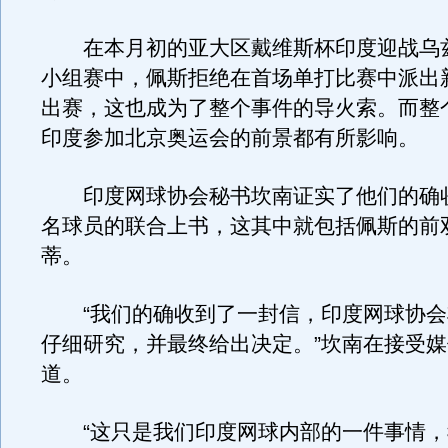
在本月初的亚大区戴维斯杯印度迎战乌
小组赛中，佩斯拒绝在首场单打比赛中派出
出赛，这也成为了整个事件的导火索。而整
印度参加北京奥运会的前景都有所影响。
印度网球协会秘书坎南证实了他们的确
名球员的联合上书，这其中就包括佩斯的前
蒂。
“我们的确收到了一封信，印度网球协会
仔细研究，并最终给出决定。”坎南在接受
道。
“这只是我们印度网球内部的一件事情，