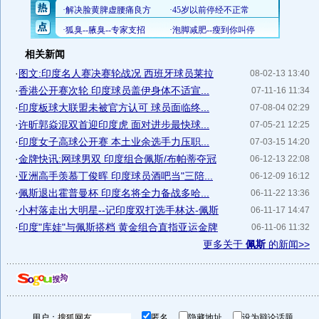
相关新闻
·
图文:印度名人赛决赛轮战况 西班牙球员莱拉
08-02-13 13:40
·
香港公开赛次轮 印度球员盖伊身体不适宣...
07-11-16 11:34
·
印度板球大联盟未被官方认可 球员面临终...
07-08-04 02:29
·
许昕郭焱混双首迎印度虎 面对进步最快球...
07-05-21 12:25
·
印度女子高球公开赛 本土业余选手力压职...
07-03-15 14:20
·
金牌快讯:网球男双 印度组合佩斯/布帕蒂夺冠
06-12-13 22:08
·
亚洲高手羡慕丁俊晖 印度球员酒吧当"三陪...
06-12-09 16:12
·
佩斯退出霍普曼杯 印度名将全力备战多哈...
06-11-22 13:36
·
小村落走出大明星--记印度双打选手林达-佩斯
06-11-17 14:47
·
印度"库娃"与佩斯搭档 黄金组合直指亚运金牌
06-11-06 11:32
更多关于
佩斯
的新闻>>
用户：
匿名
隐藏地址
设为辩论话题