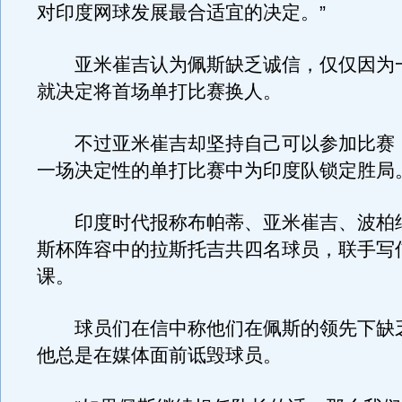
对印度网球发展最合适宜的决定。”
亚米崔吉认为佩斯缺乏诚信，仅仅因为
就决定将首场单打比赛换人。
不过亚米崔吉却坚持自己可以参加比赛
一场决定性的单打比赛中为印度队锁定胜局
印度时代报称布帕蒂、亚米崔吉、波柏
斯杯阵容中的拉斯托吉共四名球员，联手写
课。
球员们在信中称他们在佩斯的领先下缺
他总是在媒体面前诋毁球员。