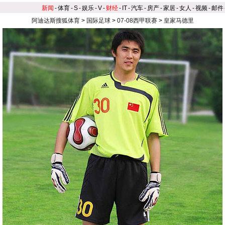
新闻
-
体育
-
S
-
娱乐
-
V
-
财经
-
IT
-
汽车
-
房产
-
家居
-
女人
-
视频
-
邮件
阿迪达斯搜狐体育
>
国际足球
>
07-08西甲联赛
>
皇家马德里