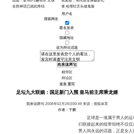
组图：皇马0-1赫塔菲 主场
花絮图：埃托奥变身摄影记
全胜神话已就此终结
者 哈维吐舌头做鬼脸
用户名
匿名发表
隐藏地址
设为辩论话题
精华区
辩论区
足坛九大联姻：国足新门入围 皇马前主席乘龙婿
我来说两句
2008年02月26日00:49 来源：搜狐体育
作者：于鹏
足球是一项属于男人的运动
们联接起来的纽带却绝不仅仅
男人间永远的话题，正是女人