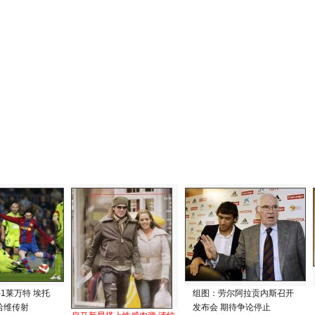
-1莱万特 埃托
组图：劳尔阿拉贡内斯召开
哈维传射
发布会 期待争论停止