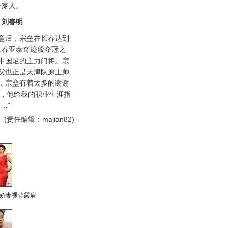
一家人。
垒 刘春明
后，宗垒在长春达到
长春亚泰奇迹般夺冠之
中国足的主力门将。宗
父也正是天津队原主帅
，宗垒有着太多的谢谢
的，他给我的职业生涯指
…”
(责任编辑：majian82)
娇妻裸背露肩