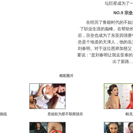
坛巨星成为了
NO.9 宗
在经历了鲁能时代的不如意
了职业生涯的巅峰。在帮助
后，宗垒也成为了东亚四强赛
垒是个地道的天津人，他的岳
刘春明。对于这位恩师加慈父
要说：“是刘春明让我去亚泰
出了新路…
精彩图片
德战
意姐欲为那不勒斯脱衣
帕克