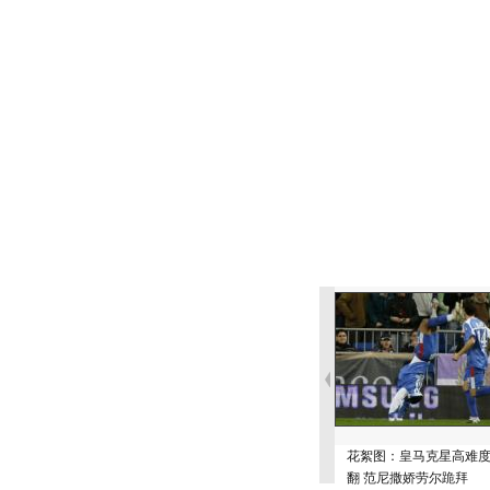
花絮图：皇马克星高难
翻 范尼撒娇劳尔跪拜