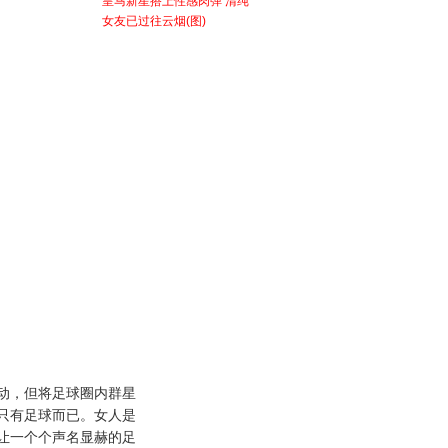
皇马新星搭上性感肉弹 清纯
女友已过往云烟(图)
，但将足球圈内群星
只有足球而已。女人是
让一个个声名显赫的足