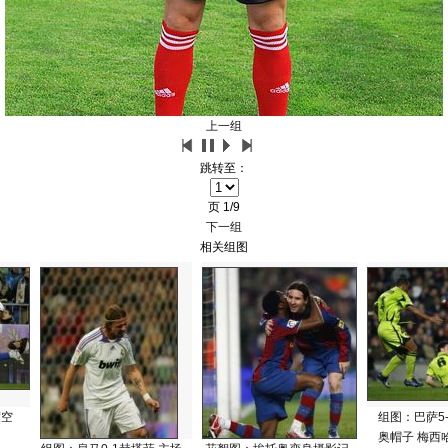
上一组
跳转至：
页
1/9
下一组
相关组图
度空
组图：巴萨5
奥帽子 梅西