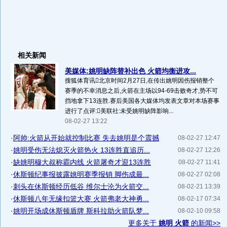
相关新闻
美媒体:姚明缺阵替补出色 火箭均衡进攻...
搜狐体育讯北京时间2月27日,在传出姚明因伤报销整个
赛季的不幸消息之后,火箭在主场以94-69击败奇才,势不可
挡地拿下13连胜.赛后美国各大媒体均发表文章对本场赛事
进行了点评:美联社:未受姚明缺阵影响...
08-02-27 13:22
·
阿帅:火箭从开始就控制比赛 失去姚明是个震撼
08-02-27 12:47
·
姚明受伤无法熄灭火箭热火 13连胜直追历...
08-02-27 12:26
·
缺姚明穆大叔称霸内线 火箭屠奇才迎13连胜
08-02-27 11:41
·
休斯顿纪事报披露姚明赛季报销 脚伤成最...
08-02-27 02:08
·
刺头在休斯顿经历低谷 维尔士沦为火箭交...
08-02-21 13:39
·
休斯顿八年无缘扣篮大赛 火箭弗老大神勇...
08-02-17 07:34
·
姚明开场成休斯顿盾牌 斯科拉助火箭队梦...
08-02-10 09:58
更多关于
姚明 火箭
的新闻>>