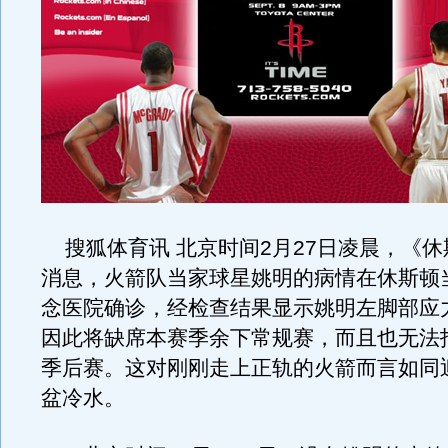
搜狐体育讯 北京时间2月27日凌晨，《休
消息，火箭队当家球星姚明的病情在休斯顿
念医院确诊，经检查结果显示姚明左脚部应
因此将缺席本赛季余下常规赛，而且也无法
季后赛。这对刚刚走上正轨的火箭而言如同
盆冷水。